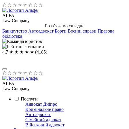
☆
☆
☆
☆
☆
☆
☆
☆
ALFA
Law Company
Розв’яжемо складне
Банкрутство
Автоадвокат
Борги
Воєнні справи
Правова
бібліотека
4,7
★ ★ ★ ★
★
(4185)
☆
☆
☆
☆
☆
☆
☆
☆
ALFA
Law Company
Послуги
Адвокат Дніпро
Кримінальне право
Автоадвокат
Сімейний адвокат
Військовий адвокат