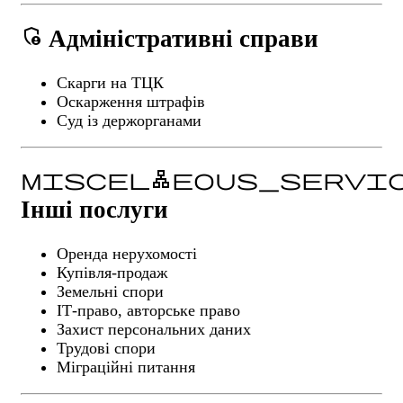
admin_panel_settings
Адміністративні справи
Скарги на ТЦК
Оскарження штрафів
Суд із держорганами
miscellaneous_servi
Інші послуги
Оренда нерухомості
Купівля-продаж
Земельні спори
ІТ-право, авторське право
Захист персональних даних
Трудові спори
Міграційні питання