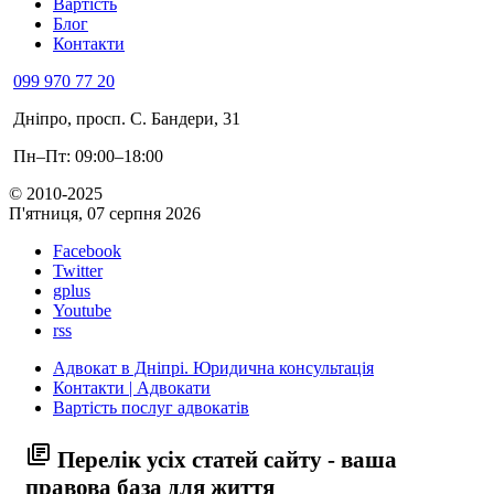
Вартість
Блог
Контакти
099 970 77 20
Дніпро, просп. С. Бандери, 31
Пн–Пт: 09:00–18:00
© 2010-2025
П'ятниця, 07 серпня 2026
Facebook
Twitter
gplus
Youtube
rss
Адвокат в Дніпрі. Юридична консультація
Контакти | Адвокати
Вартість послуг адвокатів
library_books
Перелік усіх статей сайту - ваша
правова база для життя