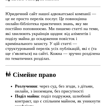
Юридичний сайт нашої адвокатської компанії —
це не просто перелік послуг. Це повноцінна
онлайн-бібліотека практичних знань, яку ми
постійно поповнюємо. Ми пишемо статті на теми,
які хвилюють українців щодня: від аліментів і
поділу майна до оскарження повісток і
кримінального захисту. У цій статті —
структурований перелік усіх публікацій, які є (та
ще зʼявляться) на сайті. Кожна — зручно розділена
по тематичних розділах.
family_restroom
Сімейне право
Розлучення
: через суд, без згоди, з дітьми,
онлайн, з іноземцем, без присутності
Поділ майна
: поділ подружжя, шлюбний
контракт, що є спільним майном, як уникнути
конфлікту