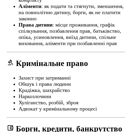
Аліменти
: як подати та стягнути, зменшення,
на повнолітню дитину, борги, як не платити
законно
Права дитини
: місце проживання, графік
спілкування, позбавлення прав, батьківство,
опіка, усиновлення, виїзд дитини, спільне
виховання, аліменти при позбавленні прав
gavel
Кримінальне право
Захист при затриманні
Обшук і права людини
Крадіжка, шахрайство
Наркозлочини
Хуліганство, розбій, зброя
Адвокат у кримінальному процесі
account_balance_wallet
Борги, кредити, банкрутство