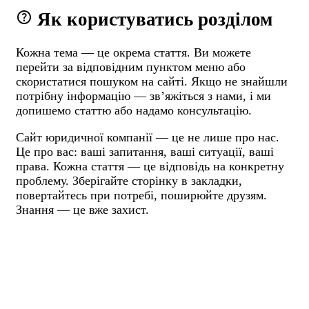
help
Як користуватись розділом
Кожна тема — це окрема стаття. Ви можете
перейти за відповідним пунктом меню або
скористатися пошуком на сайті. Якщо не знайшли
потрібну інформацію — звʼяжіться з нами, і ми
допишемо статтю або надамо консультацію.
Сайт юридичної компанії — це не лише про нас.
Це про вас: ваші запитання, ваші ситуації, ваші
права. Кожна стаття — це відповідь на конкретну
проблему. Зберігайте сторінку в закладки,
повертайтесь при потребі, поширюйте друзям.
Знання — це вже захист.
warning
Застереження:
Закони змінюються, а правозастосування — не завжди
однозначне. Тому тексти, розміщені на цьому сайті,
можуть частково втратити актуальність. Не ризикуйте —
зверніться за консультацією до юриста.