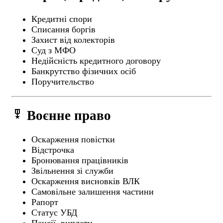
Кредитні спори
Списання боргів
Захист від колекторів
Суд з МФО
Недійсність кредитного договору
Банкрутство фізичних осіб
Поручительство
military_tech
Воєнне право
Оскарження повістки
Відстрочка
Бронювання працівників
Звільнення зі служби
Оскарження висновків ВЛК
Самовільне залишення частини
Рапорт
Статус УБД