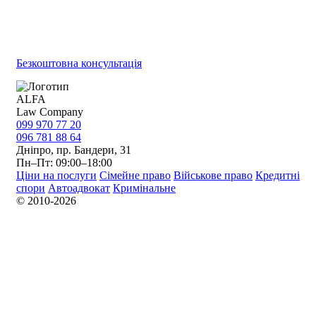
call
Телефон:
099 970 77 20
mail
Email:
advokat.serhach@gmail.com
Безкоштовна консультація
ALFA
Law Company
099 970 77 20
096 781 88 64
Дніпро, пр. Бандери, 31
Пн–Пт: 09:00–18:00
Ціни на послуги
Сімейне право
Військове право
Кредитні
спори
Автоадвокат
Кримінальне
© 2010-2026