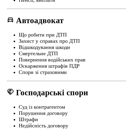
Пенсії, виплати
directions_car
Автоадвокат
Що робити при ДТП
Захист у справах про ДТП
Відшкодування шкоди
Смертельне ДТП
Повернення водійських прав
Оскарження штрафів ПДР
Спори зі страховими
handshake
Господарські спори
Суд із контрагентом
Порушення договору
Штрафи
Недійсність договору