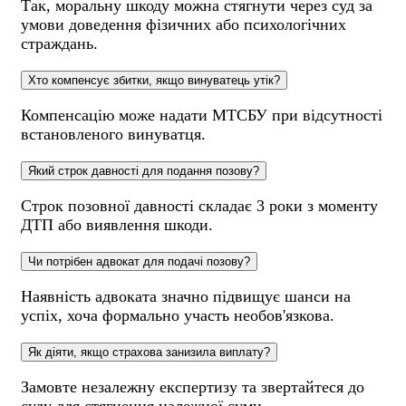
Так, моральну шкоду можна стягнути через суд за
умови доведення фізичних або психологічних
страждань.
Хто компенсує збитки, якщо винуватець утік?
Компенсацію може надати МТСБУ при відсутності
встановленого винуватця.
Який строк давності для подання позову?
Строк позовної давності складає 3 роки з моменту
ДТП або виявлення шкоди.
Чи потрібен адвокат для подачі позову?
Наявність адвоката значно підвищує шанси на
успіх, хоча формально участь необов'язкова.
Як діяти, якщо страхова занизила виплату?
Замовте незалежну експертизу та звертайтеся до
суду для стягнення належної суми.