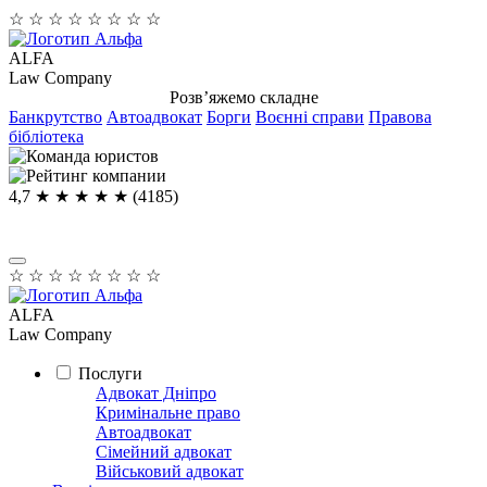
☆
☆
☆
☆
☆
☆
☆
☆
ALFA
Law Company
Розв’яжемо складне
Банкрутство
Автоадвокат
Борги
Воєнні справи
Правова
бібліотека
4,7
★ ★ ★ ★
★
(4185)
☆
☆
☆
☆
☆
☆
☆
☆
ALFA
Law Company
Послуги
Адвокат Дніпро
Кримінальне право
Автоадвокат
Сімейний адвокат
Військовий адвокат