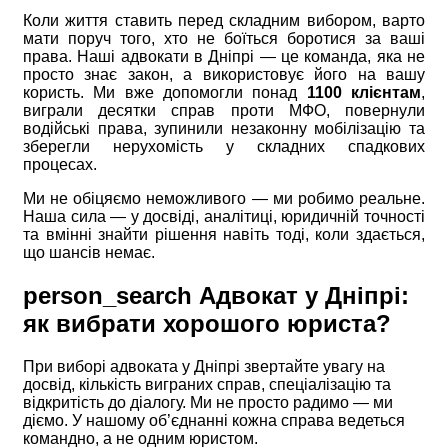
Коли життя ставить перед складним вибором, варто
мати поруч того, хто не боїться боротися за ваші
права. Наші адвокати в Дніпрі — це команда, яка не
просто знає закон, а використовує його на вашу
користь. Ми вже допомогли понад
1100 клієнтам
,
виграли десятки справ проти МФО, повернули
водійські права, зупинили незаконну мобілізацію та
зберегли нерухомість у складних спадкових
процесах.
Ми не обіцяємо неможливого — ми робимо реальне.
Наша сила — у досвіді, аналітиці, юридичній точності
та вмінні знайти рішення навіть тоді, коли здається,
що шансів немає.
person_search
Адвокат у Дніпрі:
як вибрати хорошого юриста?
При виборі адвоката у Дніпрі звертайте увагу на
досвід, кількість виграних справ, спеціалізацію та
відкритість до діалогу. Ми не просто радимо — ми
діємо. У нашому об’єднанні кожна справа ведеться
командно, а не одним юристом.