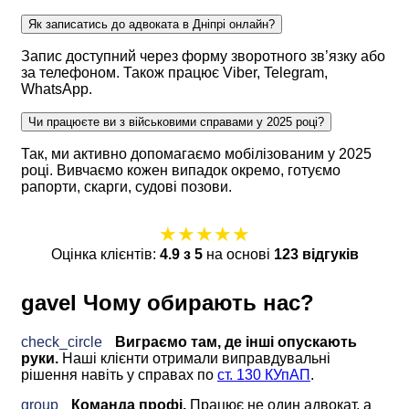
Як записатись до адвоката в Дніпрі онлайн?
Запис доступний через форму зворотного зв’язку або
за телефоном. Також працює Viber, Telegram,
WhatsApp.
Чи працюєте ви з військовими справами у 2025 році?
Так, ми активно допомагаємо мобілізованим у 2025
році. Вивчаємо кожен випадок окремо, готуємо
рапорти, скарги, судові позови.
★★★★★
Оцінка клієнтів:
4.9 з 5
на основі
123 відгуків
gavel
Чому обирають нас?
check_circle
Виграємо там, де інші опускають
руки.
Наші клієнти отримали виправдувальні
рішення навіть у справах по
ст. 130 КУпАП
.
group
Команда профі.
Працює не один адвокат, а