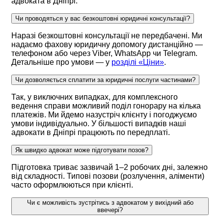
адвоката в Дніпрі.
Чи проводяться у вас безкоштовні юридичні консультації?
Наразі безкоштовні консультації не передбачені. Ми
надаємо фахову юридичну допомогу дистанційно —
телефоном або через Viber, WhatsApp чи Telegram.
Детальніше про умови — у
розділі «Ціни»
.
Чи дозволяється сплатити за юридичні послуги частинами?
Так, у виключних випадках, для комплексного
ведення справи можливий поділ гонорару на кілька
платежів. Ми йдемо назустріч клієнту і погоджуємо
умови індивідуально. У більшості випадків наші
адвокати в Дніпрі працюють по передплаті.
Як швидко адвокат може підготувати позов?
Підготовка триває зазвичай 1–2 робочих дні, залежно
від складності. Типові позови (розлучення, аліменти)
часто оформлюються при клієнті.
Чи є можливість зустрітись з адвокатом у вихідний або
ввечері?