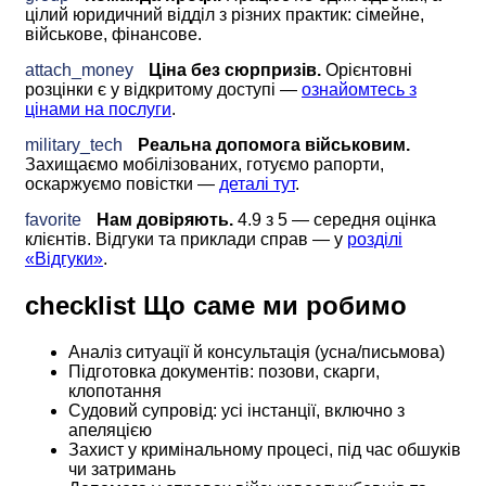
цілий юридичний відділ з різних практик: сімейне,
військове, фінансове.
attach_money
Ціна без сюрпризів.
Орієнтовні
розцінки є у відкритому доступі —
ознайомтесь з
цінами на послуги
.
military_tech
Реальна допомога військовим.
Захищаємо мобілізованих, готуємо рапорти,
оскаржуємо повістки —
деталі тут
.
favorite
Нам довіряють.
4.9 з 5 — середня оцінка
клієнтів. Відгуки та приклади справ — у
розділі
«Відгуки»
.
checklist
Що саме ми робимо
Аналіз ситуації й консультація (усна/письмова)
Підготовка документів: позови, скарги,
клопотання
Судовий супровід: усі інстанції, включно з
апеляцією
Захист у кримінальному процесі, під час обшуків
чи затримань