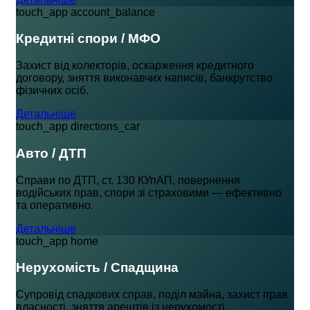
touch_app
account_balance
Кредитні спори / МФО
Захист від колекторів, оскарження кредитного
договору, зняття виконавчих написів, банкрутство
фізичних осіб.
Детальніше
touch_app
directions_car
Авто / ДТП
Справи по ДТП, ст. 130 КУпАП, повернення
водійських прав, спори зі страховими — ефективно
та оперативно.
Детальніше
touch_app
home
Нерухомість / Спадщина
Супровід спадкових справ, поділ майна, захист прав
власності, зняття арештів із нерухомості,