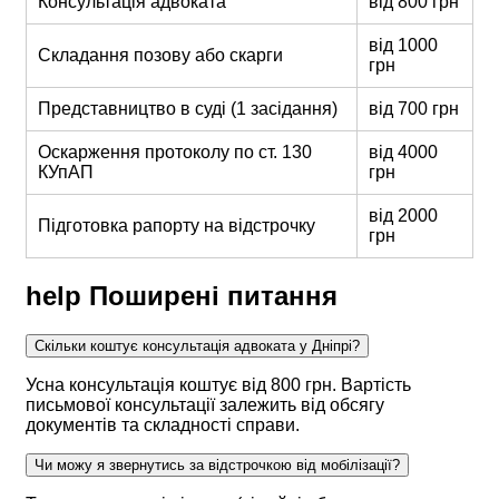
Консультація адвоката
від 800 грн
від 1000
Складання позову або скарги
грн
Представництво в суді (1 засідання)
від 700 грн
Оскарження протоколу по ст. 130
від 4000
КУпАП
грн
від 2000
Підготовка рапорту на відстрочку
грн
help
Поширені питання
Скільки коштує консультація адвоката у Дніпрі?
Усна консультація коштує від 800 грн. Вартість
письмової консультації залежить від обсягу
документів та складності справи.
Чи можу я звернутись за відстрочкою від мобілізації?