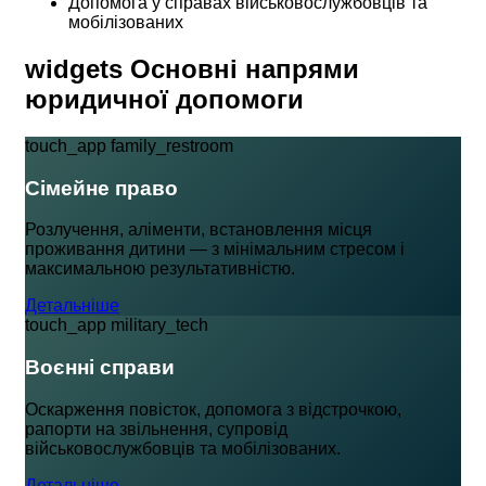
Допомога у справах військовослужбовців та
мобілізованих
widgets
Основні напрями
юридичної допомоги
touch_app
family_restroom
Сімейне право
Розлучення, аліменти, встановлення місця
проживання дитини — з мінімальним стресом і
максимальною результативністю.
Детальніше
touch_app
military_tech
Воєнні справи
Оскарження повісток, допомога з відстрочкою,
рапорти на звільнення, супровід
військовослужбовців та мобілізованих.
Детальніше