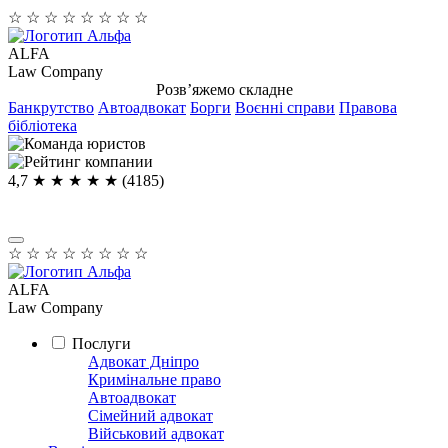
☆
☆
☆
☆
☆
☆
☆
☆
ALFA
Law Company
Розв’яжемо складне
Банкрутство
Автоадвокат
Борги
Воєнні справи
Правова
бібліотека
4,7
★ ★ ★ ★
★
(4185)
☆
☆
☆
☆
☆
☆
☆
☆
ALFA
Law Company
Послуги
Адвокат Дніпро
Кримінальне право
Автоадвокат
Сімейний адвокат
Військовий адвокат