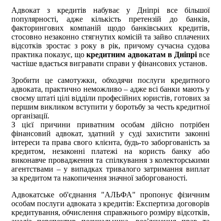
Адвокат з кредитів набуває у Дніпрі все більшої
популярності, адже кількість претензій до банків,
факторингових компаній щодо банківських кредитів,
стосовно незаконно стягнутих комісій та зайво сплачених
відсотків зростає з року в рік, причому сучасна судова
практика показує, що
кредитним адвокатам в Дніпрі
все
частіше вдається вигравати справи у фінансових установ.
Зробити це самотужки, обходячи послуги кредитного
адвоката, практично неможливо – адже всі банки мають у
своєму штаті цілі відділи професійних юристів, готових за
першим викликом вступити у боротьбу за честь кредитної
організації.
З цієї причини приватним особам дійсно потрібен
фінансовий адвокат, здатний у суді захистити законні
інтереси та права свого клієнта, будь-то заборгованість за
кредитом, незаконні платежі на користь банку або
виконавче провадження та спілкування з колекторськими
агентствами – у випадках тривалого затримання виплат
за кредитом та накопичення значної заборгованості.
Адвокатське об'єднання "АЛЬФА" пропонує фізичним
особам послуги адвоката з кредитів: Експертиза договорів
кредитування, обчислення справжнього розміру відсотків,