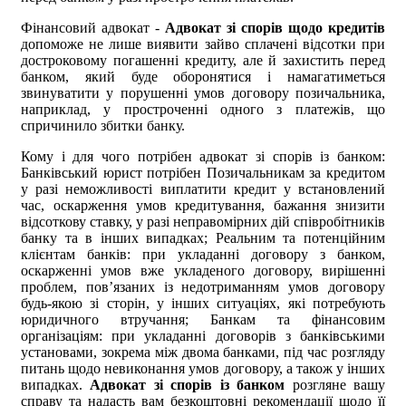
Фінансовий адвокат -
Адвокат зі спорів щодо кредитів
допоможе не лише виявити зайво сплачені відсотки при
достроковому погашенні кредиту, але й захистить перед
банком, який буде оборонятися і намагатиметься
звинуватити у порушенні умов договору позичальника,
наприклад, у простроченні одного з платежів, що
спричинило збитки банку.
Кому і для чого потрібен адвокат зі спорів із банком:
Банківський юрист потрібен Позичальникам за кредитом
у разі неможливості виплатити кредит у встановлений
час, оскарження умов кредитування, бажання знизити
відсоткову ставку, у разі неправомірних дій співробітників
банку та в інших випадках; Реальним та потенційним
клієнтам банків: при укладанні договору з банком,
оскарженні умов вже укладеного договору, вирішенні
проблем, пов’язаних із недотриманням умов договору
будь-якою зі сторін, у інших ситуаціях, які потребують
юридичного втручання; Банкам та фінансовим
організаціям: при укладанні договорів з банківськими
установами, зокрема між двома банками, під час розгляду
питань щодо невиконання умов договору, а також у інших
випадках.
Адвокат зі спорів із банком
розгляне вашу
справу та надасть вам безкоштовні рекомендації щодо її