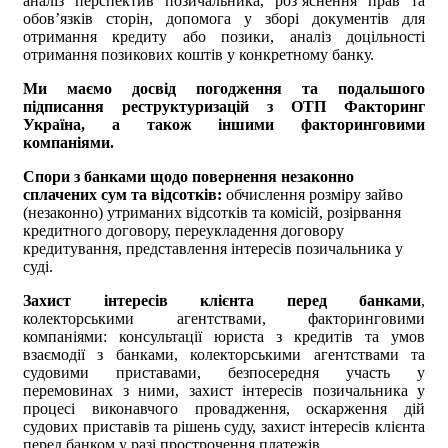
аналіз перспектив позичальника, роз’яснення прав та
обов’язків сторін, допомога у зборі документів для
отримання кредиту або позики, аналіз доцільності
отримання позикових коштів у конкретному банку.
Ми маємо досвід погодження та подальшого
підписання реструктуризацій з ОТП Факторинг
Україна, а також іншими факторинговими
компаніями.
Спори з банками щодо повернення незаконно
сплачених сум та відсотків:
обчислення розміру зайво
(незаконно) утриманих відсотків та комісій, розірвання
кредитного договору, переукладення договору
кредитування, представлення інтересів позичальника у
суді.
Захист інтересів клієнта перед банками
,
колекторськими агентствами, факторинговими
компаніями: консультації юриста з кредитів та умов
взаємодії з банками, колекторськими агентствами та
судовими приставами, безпосередня участь у
перемовинах з ними, захист інтересів позичальника у
процесі виконавчого провадження, оскарження дій
судових приставів та рішень суду, захист інтересів клієнта
перед банком у разі прострочення платежів.