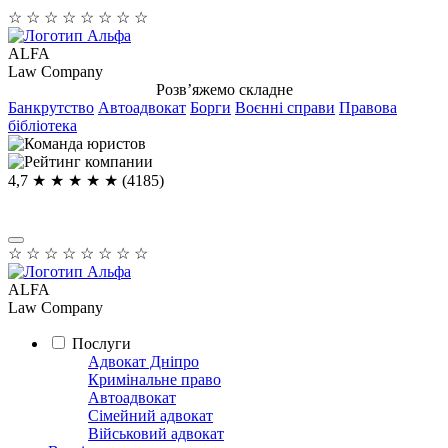
☆
☆
☆
☆
☆
☆
☆
☆
ALFA
Law Company
Розв’яжемо складне
Банкрутство
Автоадвокат
Борги
Воєнні справи
Правова
бібліотека
4,7
★ ★ ★ ★
★
(4185)
☆
☆
☆
☆
☆
☆
☆
☆
ALFA
Law Company
Послуги
Адвокат Дніпро
Кримінальне право
Автоадвокат
Сімейний адвокат
Військовий адвокат