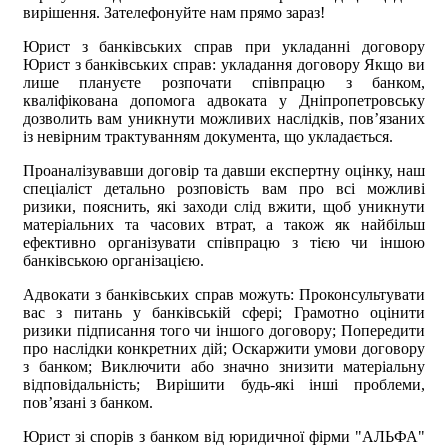
вирішення. Зателефонуйте нам прямо зараз!
Юрист з банківських справ при укладанні договору
Юрист з банківських справ: укладання договору Якщо ви
лише плануєте розпочати співпрацю з банком,
кваліфікована допомога адвоката у Дніпропетровську
дозволить вам уникнути можливих наслідків, пов’язаних
із невірним трактуванням документа, що укладається.
Проаналізувавши договір та давши експертну оцінку, наш
спеціаліст детально розповість вам про всі можливі
ризики, пояснить, які заходи слід вжити, щоб уникнути
матеріальних та часових втрат, а також як найбільш
ефективно організувати співпрацю з тією чи іншою
банківською організацією.
Адвокати з банківських справ можуть: Проконсультувати
вас з питань у банківській сфері; Грамотно оцінити
ризики підписання того чи іншого договору; Попередити
про наслідки конкретних дій; Оскаржити умови договору
з банком; Виключити або значно знизити матеріальну
відповідальність; Вирішити будь-які інші проблеми,
пов’язані з банком.
Юрист зі спорів з банком від юридичної фірми "АЛЬФА"