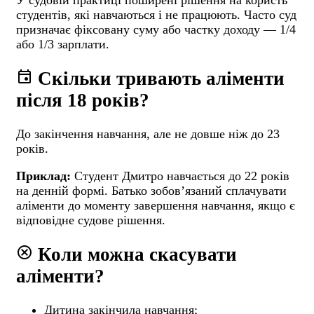
У судовій практиці поширені рішення на користь
студентів, які навчаються і не працюють. Часто суд
призначає фіксовану суму або частку доходу — 1/4
або 1/3 зарплати.
event
Скільки тривають аліменти
після 18 років?
До закінчення навчання, але не довше ніж до 23
років.
Приклад:
Студент Дмитро навчається до 22 років
на денній формі. Батько зобов’язаний сплачувати
аліменти до моменту завершення навчання, якщо є
відповідне судове рішення.
highlight_off
Коли можна скасувати
аліменти?
Дитина закінчила навчання;