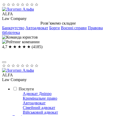
☆
☆
☆
☆
☆
☆
☆
☆
ALFA
Law Company
Розв’яжемо складне
Банкрутство
Автоадвокат
Борги
Воєнні справи
Правова
бібліотека
4,7
★ ★ ★ ★
★
(4185)
☆
☆
☆
☆
☆
☆
☆
☆
ALFA
Law Company
Послуги
Адвокат Дніпро
Кримінальне право
Автоадвокат
Сімейний адвокат
Військовий адвокат