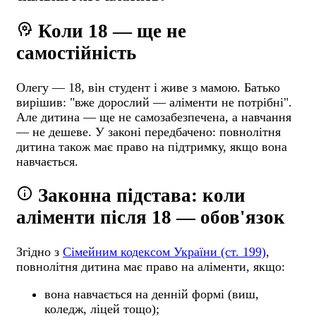
psychology
Коли 18 — ще не
самостійність
Олегу — 18, він студент і живе з мамою. Батько
вирішив: "вже дорослий — аліменти не потрібні".
Але дитина — ще не самозабезпечена, а навчання
— не дешеве. У законі передбачено: повнолітня
дитина також має право на підтримку, якщо вона
навчається.
info
Законна підстава: коли
аліменти після 18 — обов'язок
Згідно з
Сімейним кодексом України (ст. 199)
,
повнолітня дитина має право на аліменти, якщо:
вона навчається на денній формі (виш,
коледж, ліцей тощо);