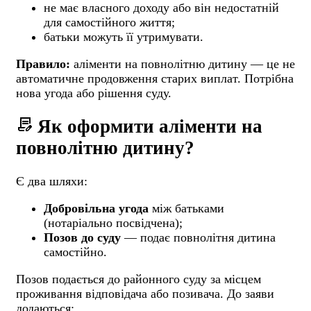
не має власного доходу або він недостатній
для самостійного життя;
батьки можуть її утримувати.
Правило:
аліменти на повнолітню дитину — це не
автоматичне продовження старих виплат. Потрібна
нова угода або рішення суду.
contract_edit
Як оформити аліменти на
повнолітню дитину?
Є два шляхи:
Добровільна угода
між батьками
(нотаріально посвідчена);
Позов до суду
— подає повнолітня дитина
самостійно.
Позов подається до районного суду за місцем
проживання відповідача або позивача. До заяви
додаються: