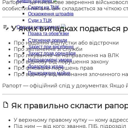
Адміністративне
Рапорт — це письмове звернення військовосл
Скарги на ТЦК
особистих питань. Він складається за чіткою 
Оскарження штрафів
Суди з ТЦК
Оренда нерухомості
edit_note
У яких випадках подається 
Права та обов'язки
Стягнення оренди
Про надання відпустки або відстрочки
Захист при виселенні
Про звільнення зі служби
Захист прав орендаря
Про лікування чи направлення на ВЛК
Неправомірні умови
Про відмову від порушення закону
Додаткова угода
Про фіксацію порушень прав
Пошкоджене майно
Про відмову від виконання злочинного на
Рапорт — офіційний слід у документах. Якщо й
note
Як правильно скласти рапор
У верхньому правому кутку — кому адресов
Під ним — від кого: звання, ПІБ, підрозділ