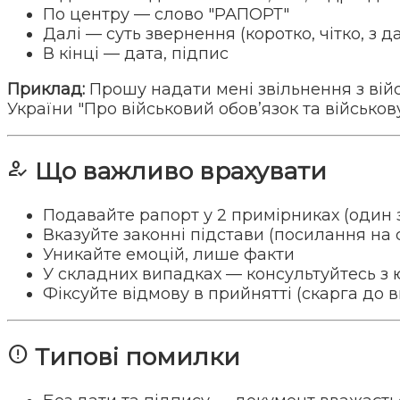
По центру — слово "РАПОРТ"
Далі — суть звернення (коротко, чітко, з д
В кінці — дата, підпис
Приклад:
Прошу надати мені звільнення з військ
України "Про військовий обов’язок та військов
how_to_reg
Що важливо врахувати
Подавайте рапорт у 2 примірниках (один з
Вказуйте законні підстави (посилання на с
Уникайте емоцій, лише факти
У складних випадках — консультуйтесь з
Фіксуйте відмову в прийнятті (скарга до
error
Типові помилки