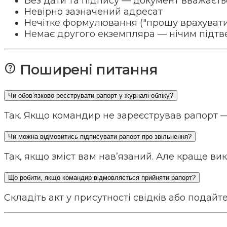
Без дати та підпису — документ вважаєт
Невірно зазначений адресат
Нечітке формулювання ("прошу врахувати"
Немає другого екземпляра — нічим підт
help
Поширені питання
Чи обов’язково реєструвати рапорт у журналі обліку?
Так. Якщо командир не зареєстрував рапорт 
Чи можна відмовитись підписувати рапорт про звільнення?
Так, якщо зміст вам нав’язаний. Але краще ви
Що робити, якщо командир відмовляється прийняти рапорт?
Складіть акт у присутності свідків або подай