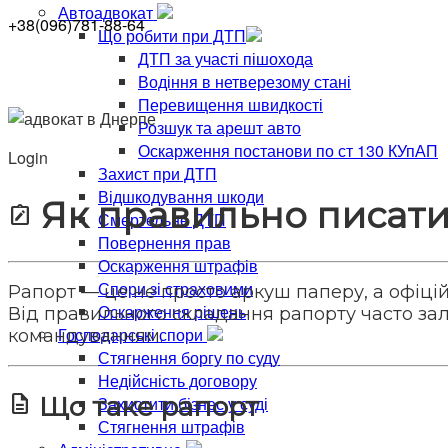
Автоадвокат
+38(096)781-88-64
Що робити при ДТП
ДТП за участі пішохода
Водіння в нетверезому стані
Перевищення швидкості
Розшук та арешт авто
Оскарження постанови по ст 130 КУпАП
Login
Захист при ДТП
Відшкодування шкоди
Як правильно писати
note_alt
Смертельне ДТП
Повернення прав
Оскарження штрафів
Спори зі страховими
Рапорт — це не просто аркуш паперу, а офіцій
Оскарження рішень
Від правильного складання рапорту часто зале
Господарські спори
командуванням.
Стягнення боргу по суду
Недійсність договору
description
Що таке рапорт
Захистити бізнес у суді
Стягнення штрафів