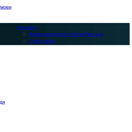
умови
Контакти
Форма зворотного зв’язку
Про нас
Статті сайту
оди