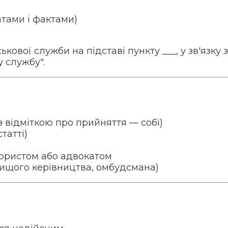
атами і фактами)
ової служби на підставі пункту ___, у зв'язку 
у службу".
 відміткою про прийняття — собі)
татті)
 юристом або адвокатом
 вищого керівництва, омбудсмана)