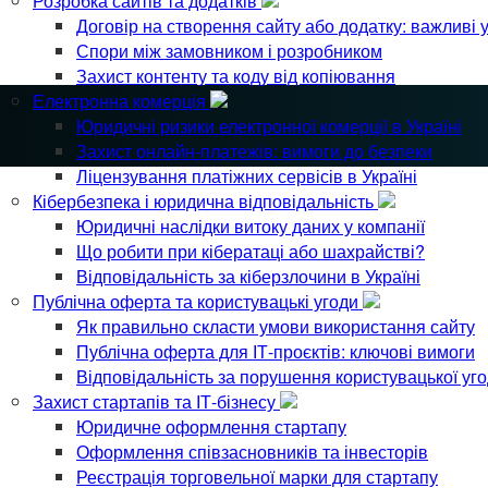
Розробка сайтів та додатків
Договір на створення сайту або додатку: важливі 
Спори між замовником і розробником
Захист контенту та коду від копіювання
Електронна комерція
Юридичні ризики електронної комерції в Україні
Захист онлайн-платежів: вимоги до безпеки
Ліцензування платіжних сервісів в Україні
Кібербезпека і юридична відповідальність
Юридичні наслідки витоку даних у компанії
Що робити при кібератаці або шахрайстві?
Відповідальність за кіберзлочини в Україні
Публічна оферта та користувацькі угоди
Як правильно скласти умови використання сайту
Публічна оферта для ІТ-проєктів: ключові вимоги
Відповідальність за порушення користувацької уг
Захист стартапів та ІТ-бізнесу
Юридичне оформлення стартапу
Оформлення співзасновників та інвесторів
Реєстрація торговельної марки для стартапу