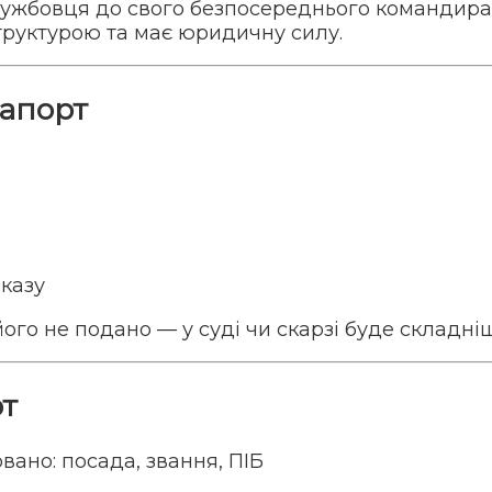
ужбовця до свого безпосереднього командира 
структурою та має юридичну силу.
рапорт
казу
ого не подано — у суді чи скарзі буде складні
т
ано: посада, звання, ПІБ