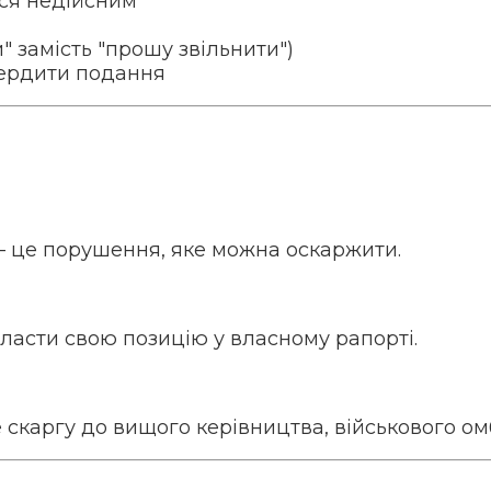
ься недійсним
 замість "прошу звільнити")
вердити подання
— це порушення, яке можна оскаржити.
класти свою позицію у власному рапорті.
те скаргу до вищого керівництва, військового о