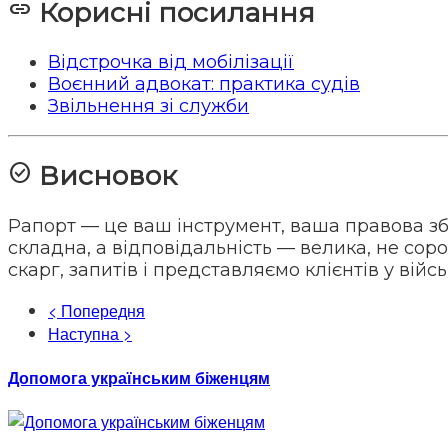
link
Корисні посилання
Відстрочка від мобілізації
Воєнний адвокат: практика судів
Звільнення зі служби
check_circle
Висновок
Рапорт — це ваш інструмент, ваша правова зб
складна, а відповідальність — велика, не сор
скарг, запитів і представляємо клієнтів у війс
< Попередня
Наступна >
Допомога українським біженцям