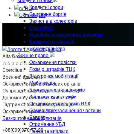
Кредити і Банки
Кредитні спори
Списання боргів
Захист від колекторів
Суд з МФО
Недійсність кредитного договору
Банкрутство фізосіб
Поручительство
Воєнне право
Alfa Group
Оскарження повістки
☆
☆
☆
☆
☆
☆
☆
Розмір штрафів ТЦК
Exercitus
Відстрочка мобілізації
Воєнний адвокат
Мобілізація
Оскарження дій військових органів
Бронювання працівників
Супровід справ щодо статусу УБД
Звільнення зі служби
Допомога у питаннях мобілізації
Оскарження висновків ВЛК
Підтримка військовослужбовців
Самовільне залишення частини
Оскарження рішень ТЦК
Рапорт
Безкоштовна консультація
Отримання УБД
+38(099)970-77-20
Пенсії та виплати