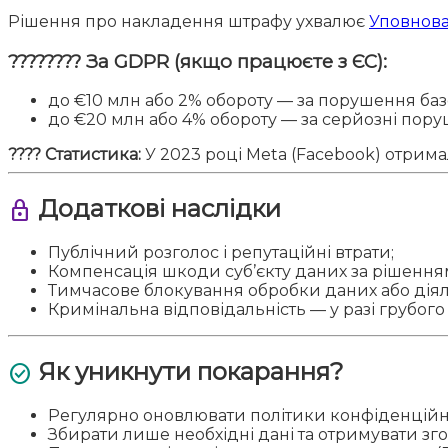
Рішення про накладення штрафу ухвалює
Уповнов
???????? За GDPR (якщо працюєте з ЄС):
до €10 млн або 2% обороту — за порушення баз
до €20 млн або 4% обороту — за серйозні пору
???? Статистика:
У 2023 році Meta (Facebook) отрим
Додаткові наслідки
lock
Публічний розголос і репутаційні втрати;
Компенсація шкоди суб’єкту даних за рішення
Тимчасове блокування обробки даних або діяль
Кримінальна відповідальність — у разі грубог
Як уникнути покарання?
check_circle
Регулярно оновлювати політики конфіденційно
Збирати лише необхідні дані та отримувати зг