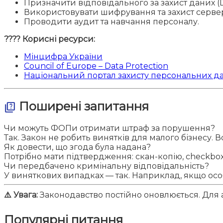
Призначити відповідального за захист даних (
Використовувати шифрування та захист сервер
Проводити аудит та навчання персоналу.
???? Корисні ресурси:
Мінцифра України
Council of Europe – Data Protection
Національний портал захисту персональних д
Поширені запитання
quiz
Чи можуть ФОПи отримати штраф за порушення?
Так. Закон не робить винятків для малого бізнесу. В
Як довести, що згода була надана?
Потрібно мати підтвердження: скан-копію, checkbox
Чи передбачено кримінальну відповідальність?
У виняткових випадках — так. Наприклад, якщо ос
⚠️ Увага:
Законодавство постійно оновлюється. Для а
Популярні питання