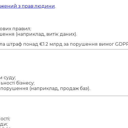
ажений з прав людини
.
ових правил;
шення (наприклад, витік даних).
ала штраф понад €1.2 млрд за порушення вимог GDP
м суду;
ності бізнесу;
о порушення (наприклад, продаж баз).
сті;
оди;