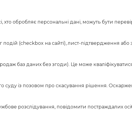
сі, хто обробляє персональні дані, можуть бути переві
 подій (checkbox на сайті), лист-підтвердження або 
одаж баз даних без згоди). Це може кваліфікуватися
ого суду із позовом про скасування рішення. Оскарж
бове розслідування, повідомити постраждалих осіб 