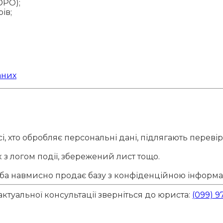
DPO);
ів;
аних
сі, хто обробляє персональні дані, підлягають перевір
 з логом події, збережений лист тощо.
оба навмисно продає базу з конфіденційною інформа
ктуальної консультації зверніться до юриста:
(099) 9