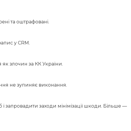
рені та оштрафовані.
запис у CRM.
 як злочин за КК України.
ення не зупиняє виконання.
і запровадити заходи мінімізації шкоди. Більше —