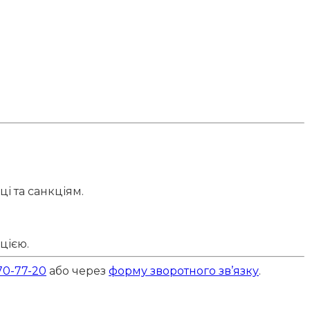
ці та санкціям.
цією.
70-77-20
або через
форму зворотного зв’язку
.