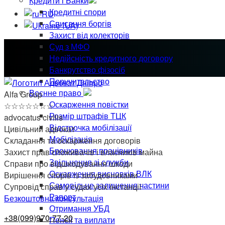
Кредити і Банки
Кредитні спори
Списання боргів
Захист від колекторів
Суд з МФО
Недійсність кредитного договору
Банкрутство фізосіб
Поручительство
Воєнне право
Alfa Group
Оскарження повістки
☆
☆
☆
☆
☆
☆
☆
Розмір штрафів ТЦК
advocatus civilis
Відстрочка мобілізації
Цивільний адвокат
Мобілізація
Складання та оскарження договорів
Бронювання працівників
Захист прав споживачів і власників майна
Звільнення зі служби
Справи про відшкодування шкоди
Оскарження висновків ВЛК
Вирішення спорів із забудовниками
Самовільне залишення частини
Супровід справ у судах усіх інстанції
Рапорт
Безкоштовна консультація
Отримання УБД
+38(099)970-77-20
Пенсії та виплати