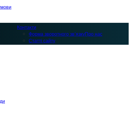
умови
Контакти
Форма зворотного зв’язку
Про нас
Статті сайту
оди