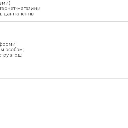
еми);
нтернет-магазини;
дані клієнтів.
 форми;
м особам;
тру згод;