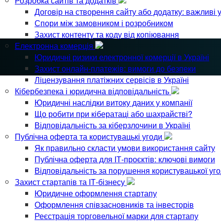
Розробка сайтів та додатків
Договір на створення сайту або додатку: важливі 
Спори між замовником і розробником
Захист контенту та коду від копіювання
Електронна комерція
Юридичні ризики електронної комерції в Україні
Захист онлайн-платежів: вимоги до безпеки
Ліцензування платіжних сервісів в Україні
Кібербезпека і юридична відповідальність
Юридичні наслідки витоку даних у компанії
Що робити при кібератаці або шахрайстві?
Відповідальність за кіберзлочини в Україні
Публічна оферта та користувацькі угоди
Як правильно скласти умови використання сайту
Публічна оферта для ІТ-проєктів: ключові вимоги
Відповідальність за порушення користувацької уг
Захист стартапів та ІТ-бізнесу
Юридичне оформлення стартапу
Оформлення співзасновників та інвесторів
Реєстрація торговельної марки для стартапу