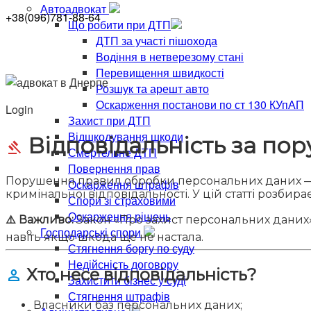
Автоадвокат
+38(096)781-88-64
Що робити при ДТП
ДТП за участі пішохода
Водіння в нетверезому стані
Перевищення швидкості
Розшук та арешт авто
Оскарження постанови по ст 130 КУпАП
Login
Захист при ДТП
Відшкодування шкоди
Відповідальність за по
gavel
Смертельне ДТП
Повернення прав
Порушення правил обробки персональних даних — це
Оскарження штрафів
кримінальної відповідальності. У цій статті розбирає
Спори зі страховими
Оскарження рішень
⚠️ Важливо:
Закон «Про захист персональних даних»
Господарські спори
навіть якщо шкода ще не настала.
Стягнення боргу по суду
Недійсність договору
Хто несе відповідальність?
person
Захистити бізнес у суді
Стягнення штрафів
Власники баз персональних даних;