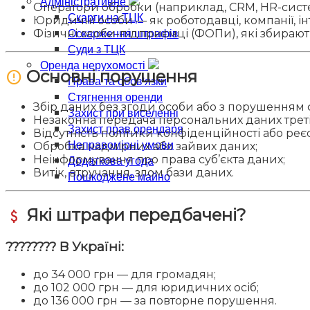
Адміністративне
Оператори обробки (наприклад, CRM, HR-сист
Скарги на ТЦК
Юридичні особи — як роботодавці, компанії, і
Оскарження штрафів
Фізичні особи-підприємці (ФОПи), які збирають 
Суди з ТЦК
Оренда нерухомості
Основні порушення
error
Права та обов'язки
Стягнення оренди
Збір даних без згоди особи або з порушенням
Захист при виселенні
Незаконна передача персональних даних треті
Захист прав орендаря
Відсутність політики конфіденційності або реєс
Неправомірні умови
Обробка надмірних або зайвих даних;
Додаткова угода
Неінформування про права суб’єкта даних;
Витік, втручання, злом бази даних.
Пошкоджене майно
Які штрафи передбачені?
attach_money
???????? В Україні:
до 34 000 грн — для громадян;
до 102 000 грн — для юридичних осіб;
до 136 000 грн — за повторне порушення.