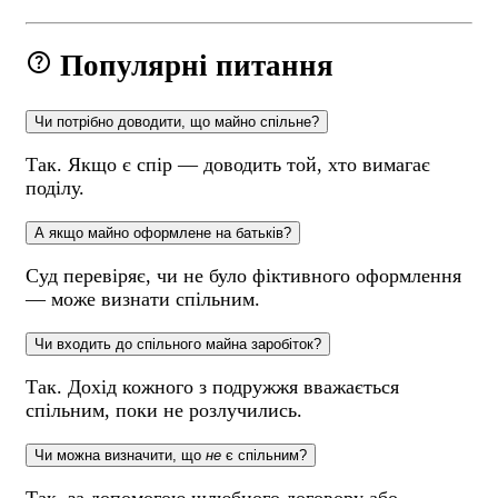
help
Популярні питання
Чи потрібно доводити, що майно спільне?
Так. Якщо є спір — доводить той, хто вимагає
поділу.
А якщо майно оформлене на батьків?
Суд перевіряє, чи не було фіктивного оформлення
— може визнати спільним.
Чи входить до спільного майна заробіток?
Так. Дохід кожного з подружжя вважається
спільним, поки не розлучились.
Чи можна визначити, що
не
є спільним?
Так, за допомогою шлюбного договору або