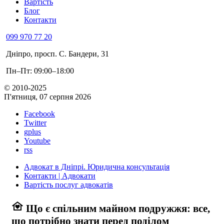
Вартість
Блог
Контакти
099 970 77 20
Дніпро, просп. С. Бандери, 31
Пн–Пт: 09:00–18:00
© 2010-2025
П'ятниця, 07 серпня 2026
Facebook
Twitter
gplus
Youtube
rss
Адвокат в Дніпрі. Юридична консультація
Контакти | Адвокати
Вартість послуг адвокатів
family_home
Що є спільним майном подружжя: все,
що потрібно знати перед поділом