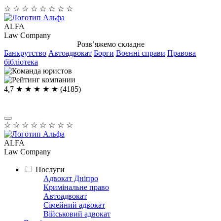
☆
☆
☆
☆
☆
☆
☆
☆
ALFA
Law Company
Розв’яжемо складне
Банкрутство
Автоадвокат
Борги
Воєнні справи
Правова
бібліотека
4,7
★ ★ ★ ★
★
(4185)
☆
☆
☆
☆
☆
☆
☆
☆
ALFA
Law Company
Послуги
Адвокат Дніпро
Кримінальне право
Автоадвокат
Сімейний адвокат
Військовий адвокат