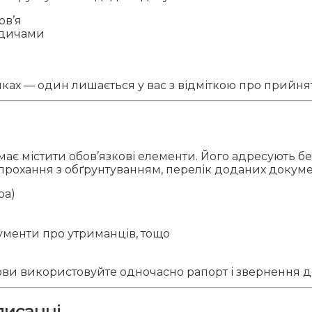
ов’я
родичами
ках — один лишається у вас з відміткою про прийнят
е має містити обов’язкові елементи. Його адресують
 прохання з обґрунтуванням, перелік доданих документ
ра)
кументи про утриманців, тощо
ви використовуйте одночасно рапорт і звернення до
писанні