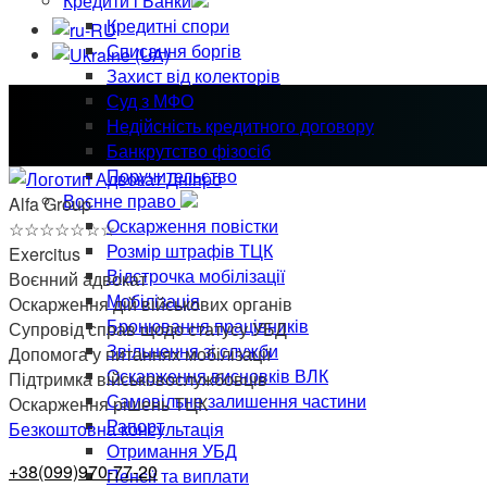
Кредити і Банки
Кредитні спори
Списання боргів
Захист від колекторів
Суд з МФО
Недійсність кредитного договору
Банкрутство фізосіб
Поручительство
Воєнне право
Alfa Group
Оскарження повістки
☆
☆
☆
☆
☆
☆
☆
Розмір штрафів ТЦК
Exercitus
Відстрочка мобілізації
Воєнний адвокат
Мобілізація
Оскарження дій військових органів
Бронювання працівників
Супровід справ щодо статусу УБД
Звільнення зі служби
Допомога у питаннях мобілізації
Оскарження висновків ВЛК
Підтримка військовослужбовців
Самовільне залишення частини
Оскарження рішень ТЦК
Рапорт
Безкоштовна консультація
Отримання УБД
+38(099)970-77-20
Пенсії та виплати