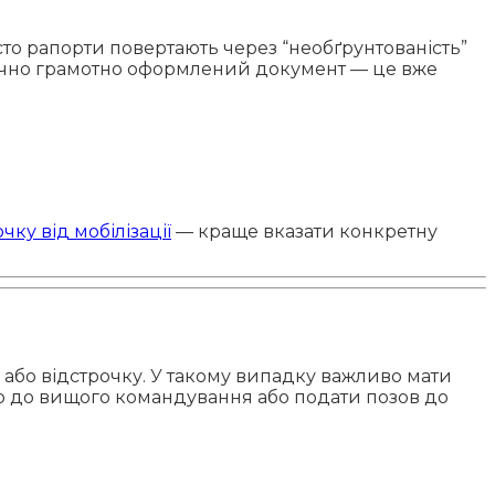
о рапорти повертають через “необґрунтованість”
идично грамотно оформлений документ — це вже
чку від мобілізації
— краще вказати конкретну
я або відстрочку. У такому випадку важливо мати
ою до вищого командування або подати позов до