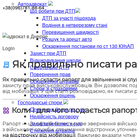
Автоадвокат
+38(096)781-88-64
Що робити при ДТП
ДТП за участі пішохода
Водіння в нетверезому стані
Перевищення швидкості
Розшук та арешт авто
Оскарження постанови по ст 130 КУпАП
Login
Захист при ДТП
Відшкодування шкоди
Як правильно писати ра
contract
Смертельне ДТП
Повернення прав
Як правильно скласти рапорт для звільнення зі слу
Оскарження штрафів
захисту прав військовослужбовців. Він дозволяє п
Спори зі страховими
від мобілізації. У цій статті розповідаємо, як писат
Оскарження рішень
Господарські спори
Коли і для чого подається рапор
Стягнення боргу по суду
widgets
Недійсність договору
Захистити бізнес у суді
Рапорт — це офіційне письмове звернення військо
з військової служби, отримання відстрочки, уточн
Стягнення штрафів
на відстрочку від мобілізації
. Важливо вказати чітк