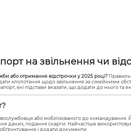
порт на звільнення чи від
жби або отримання відстрочки у 2025 році?
Правиль
одати клопотання щодо звільнення за сімейними обс
и рапорт, які підстави вказати, що додати до нього та 
т?
вослужбовця або мобілізованого до командування. Й
ення даних, подання скарги. Найчастіше використову
е обґрунтування і додати документи.