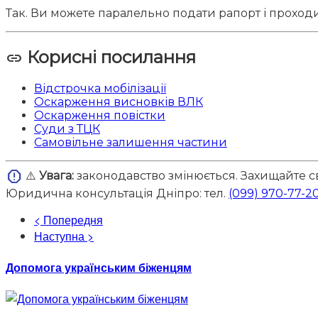
Так. Ви можете паралельно подати рапорт і прохо
Корисні посилання
link
Відстрочка мобілізації
Оскарження висновків ВЛК
Оскарження повістки
Суди з ТЦК
Самовільне залишення частини
report
⚠️
Увага:
законодавство змінюється. Захищайте с
Юридична консультація Дніпро: тел.
(099) 970-77-2
< Попередня
Наступна >
Допомога українським біженцям