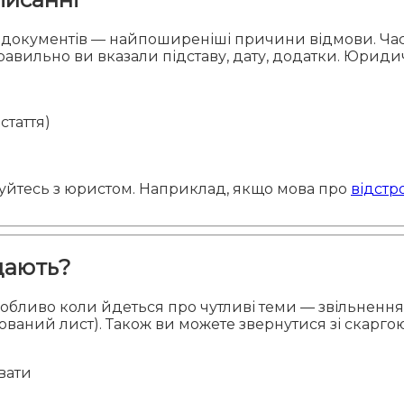
 документів — найпоширеніші причини відмови. Част
 правильно ви вказали підставу, дату, додатки. Юр
стаття)
йтесь з юристом. Наприклад, якщо мова про
відстро
дають?
особливо коли йдеться про чутливі теми — звільненн
ований лист). Також ви можете звернутися зі скарг
вати