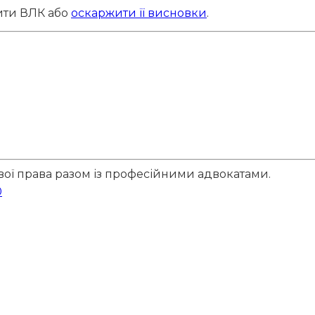
дити ВЛК або
оскаржити її висновки
.
вої права разом із професійними адвокатами.
0