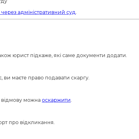
уду
 через адміністративний суд
.
акож юрист підкаже, які саме документи додати.
є, ви маєте право подавати скаргу.
е відмову можна
оскаржити
.
орт про відкликання.