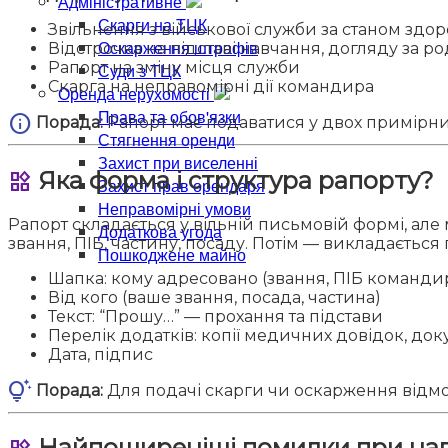
Адміністративне
Скарги на ТЦК
Звільнення з військової служби за станом здор
Оскарження штрафів
Відстрочка на підставі навчання, догляду за 
Рапорт на зміну місця служби
Суди з ТЦК
Скарга на неправомірні дії командира
Оренда нерухомості
Права та обов'язки
info
Порада:
Рапорт має подаватися у двох примірни
Стягнення оренди
Захист при виселенні
Яка форма і структура рапорту?
widgets
Захист прав орендаря
Неправомірні умови
Рапорт складається у вільній письмовій формі, ал
Додаткова угода
звання, ПІБ, частину, посаду. Потім — викладається
Пошкоджене майно
Шапка: кому адресовано (звання, ПІБ команди
Від кого (ваше звання, посада, частина)
Текст: “Прошу…” — прохання та підстави
Перелік додатків: копії медичних довідок, до
Дата, підпис
tips_and_updates
Порада:
Для подачі скарги чи оскарження відмо
Найпоширеніші помилки при на