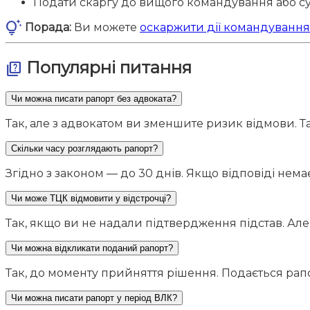
Подати скаргу до вищого командування або с
tips_and_updates
Порада:
Ви можете
оскаржити дії командування
Популярні питання
quiz
Чи можна писати рапорт без адвоката?
Так, але з адвокатом ви зменшите ризик відмови. Т
Скільки часу розглядають рапорт?
Згідно з законом — до 30 днів. Якщо відповіді нема
Чи може ТЦК відмовити у відстрочці?
Так, якщо ви не надали підтвердження підстав. Ал
Чи можна відкликати поданий рапорт?
Так, до моменту прийняття рішення. Подається рап
Чи можна писати рапорт у період ВЛК?