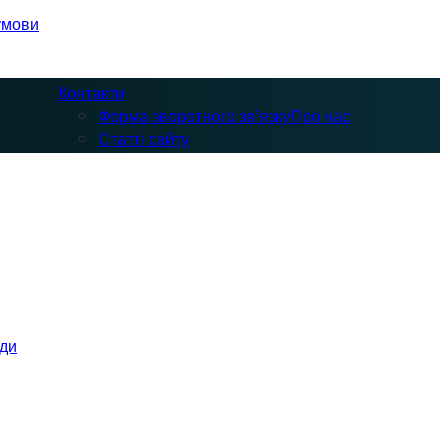
умови
Контакти
Форма зворотного зв’язку
Про нас
Статті сайту
оди