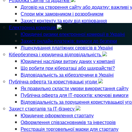
Розробка сайтів та додатків
Договір на створення сайту або додатку: важливі 
Спори між замовником і розробником
Захист контенту та коду від копіювання
Електронна комерція
Юридичні ризики електронної комерції в Україні
Захист онлайн-платежів: вимоги до безпеки
Ліцензування платіжних сервісів в Україні
Кібербезпека і юридична відповідальність
Юридичні наслідки витоку даних у компанії
Що робити при кібератаці або шахрайстві?
Відповідальність за кіберзлочини в Україні
Публічна оферта та користувацькі угоди
Як правильно скласти умови використання сайту
Публічна оферта для ІТ-проєктів: ключові вимоги
Відповідальність за порушення користувацької уг
Захист стартапів та ІТ-бізнесу
Юридичне оформлення стартапу
Оформлення співзасновників та інвесторів
Реєстрація торговельної марки для стартапу