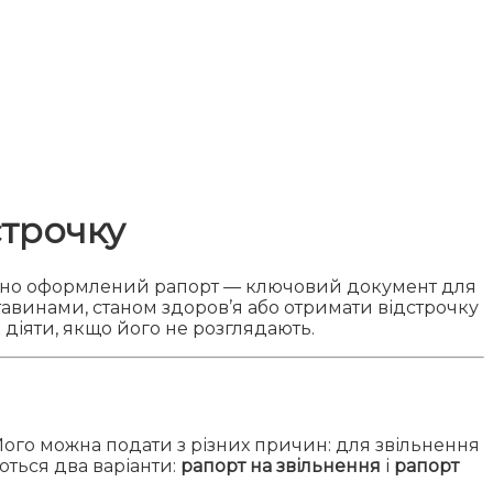
строчку
но оформлений рапорт — ключовий документ для
тавинами, станом здоров’я або отримати відстрочку
як діяти, якщо його не розглядають.
ого можна подати з різних причин: для звільнення
ються два варіанти:
рапорт на звільнення
і
рапорт