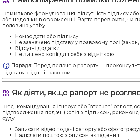
widgets
Помилкове формулювання, відсутність підпису або
або недоліки в оформленні. Варто перевірити, чи
половина успіху.
Немає дати або підпису
Не зазначено підставу у правовому полі (закон, 
Відсутні додатки
Не лишено копії для себе з відміткою
info
Порада:
Перед подачею рапорту — проконсульту
підставу згідно із законом.
Як діяти, якщо рапорт не розгля
widgets
Іноді командування ігнорує або “втрачає” рапорт, 
підтвердження подачі (копія з підписом, рекоменд
суду.
Записати відео подачі рапорту або сфотографу
Надіслати поштою з описом вкладення