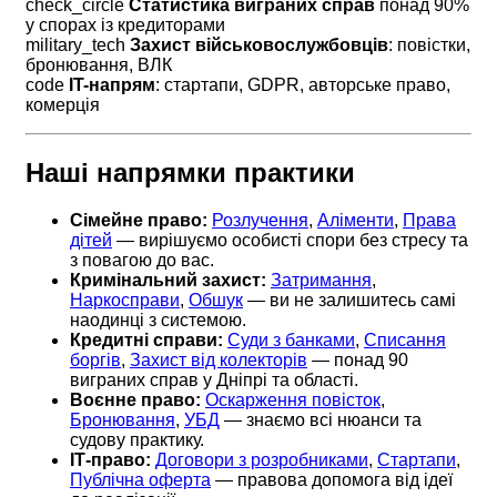
check_circle
Статистика виграних справ
понад 90%
у спорах із кредиторами
military_tech
Захист військовослужбовців
: повістки,
бронювання, ВЛК
code
IT-напрям
: стартапи, GDPR, авторське право,
комерція
Наші напрямки практики
Сімейне право:
Розлучення
,
Аліменти
,
Права
дітей
— вирішуємо особисті спори без стресу та
з повагою до вас.
Кримінальний захист:
Затримання
,
Наркосправи
,
Обшук
— ви не залишитесь самі
наодинці з системою.
Кредитні справи:
Суди з банками
,
Списання
боргів
,
Захист від колекторів
— понад 90
виграних справ у Дніпрі та області.
Воєнне право:
Оскарження повісток
,
Бронювання
,
УБД
— знаємо всі нюанси та
судову практику.
ІТ-право:
Договори з розробниками
,
Стартапи
,
Публічна оферта
— правова допомога від ідеї