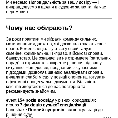
Ми несемо відповідальність за вашу довіру — і
виправдовуємо її щодня в судових залах та під час
перемовин.
Чому нас обирають?
За роки практики ми зібрали команду сильних,
мотивованих адвокатів, які досконало знають своє
право. Кожен спеціалізується у своїй галузі —
сімейне, кримінальне, ІТ-право, військові справи,
банкрутство. Це означає: ви не отримаєте "загальних
порад", а отримаєте конкретне рішення під вашу
ситуацію. Наш досвід, поєднаний із сучасними
підходами, дозволяє швидко аналізувати справи,
виявляти слабкі місця у позиції опонента, готувати
ефективні процесуальні документи. Більшість
клієнтів звертаються до нас повторно та
рекомендують знайомим.
event
15+ років досвіду
у різних юрисдикціях
groups
7 фахівців вузької спеціалізації
handshake
Повний супровід
: від консультації до
рішення суду