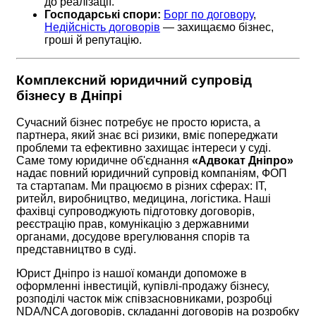
до реалізації.
Господарські спори:
Борг по договору
,
Недійсність договорів
— захищаємо бізнес,
гроші й репутацію.
Комплексний юридичний супровід
бізнесу в Дніпрі
Сучасний бізнес потребує не просто юриста, а
партнера, який знає всі ризики, вміє попереджати
проблеми та ефективно захищає інтереси у суді.
Саме тому юридичне об'єднання
«Адвокат Дніпро»
надає повний юридичний супровід компаніям, ФОП
та стартапам. Ми працюємо в різних сферах: IT,
ритейл, виробництво, медицина, логістика. Наші
фахівці супроводжують підготовку договорів,
реєстрацію прав, комунікацію з державними
органами, досудове врегулювання спорів та
представництво в суді.
Юрист Дніпро із нашої команди допоможе в
оформленні інвестицій, купівлі-продажу бізнесу,
розподілі часток між співзасновниками, розробці
NDA/NCA договорів, складанні договорів на розробку