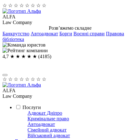
☆
☆
☆
☆
☆
☆
☆
☆
ALFA
Law Company
Розв’яжемо складне
Банкрутство
Автоадвокат
Борги
Воєнні справи
Правова
бібліотека
4,7
★ ★ ★ ★
★
(4185)
☆
☆
☆
☆
☆
☆
☆
☆
ALFA
Law Company
Послуги
Адвокат Дніпро
Кримінальне право
Автоадвокат
Сімейний адвокат
Військовий адвокат