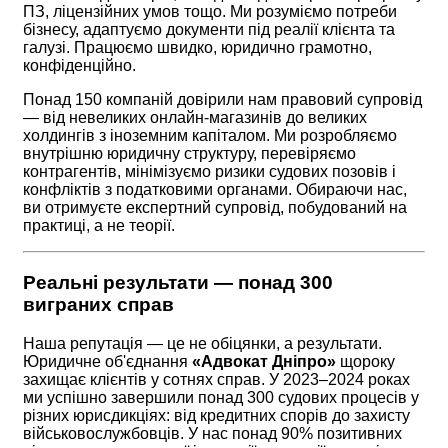
ПЗ, ліцензійних умов тощо. Ми розуміємо потреби
бізнесу, адаптуємо документи під реалії клієнта та
галузі. Працюємо швидко, юридично грамотно,
конфіденційно.
Понад 150 компаній довірили нам правовий супровід
— від невеликих онлайн-магазинів до великих
холдингів з іноземним капіталом. Ми розробляємо
внутрішню юридичну структуру, перевіряємо
контрагентів, мінімізуємо ризики судових позовів і
конфліктів з податковими органами. Обираючи нас,
ви отримуєте експертний супровід, побудований на
практиці, а не теорії.
Реальні результати — понад 300
виграних справ
Наша репутація — це не обіцянки, а результати.
Юридичне об'єднання
«Адвокат Дніпро»
щороку
захищає клієнтів у сотнях справ. У 2023–2024 роках
ми успішно завершили понад 300 судових процесів у
різних юрисдикціях: від кредитних спорів до захисту
військовослужбовців. У нас понад 90% позитивних