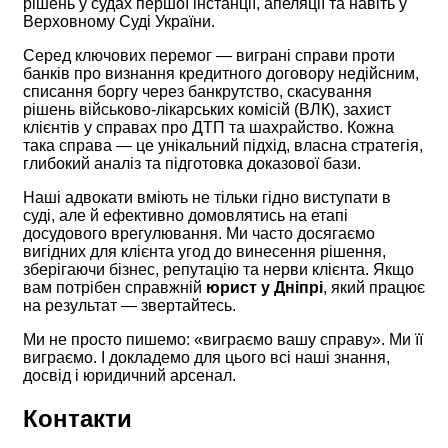
рішень у судах першої інстанції, апеляції та навіть у
Верховному Суді України.
Серед ключових перемог — виграні справи проти
банків про визнання кредитного договору недійсним,
списання боргу через банкрутство, скасування
рішень військово-лікарських комісій (ВЛК), захист
клієнтів у справах про ДТП та шахрайство. Кожна
така справа — це унікальний підхід, власна стратегія,
глибокий аналіз та підготовка доказової бази.
Наші адвокати вміють не тільки гідно виступати в
суді, але й ефективно домовлятись на етапі
досудового врегулювання. Ми часто досягаємо
вигідних для клієнта угод до винесення рішення,
зберігаючи бізнес, репутацію та нерви клієнта. Якщо
вам потрібен справжній
юрист у Дніпрі
, який працює
на результат — звертайтесь.
Ми не просто пишемо: «виграємо вашу справу». Ми її
виграємо. І докладемо для цього всі наші знання,
досвід і юридичний арсенал.
Контакти