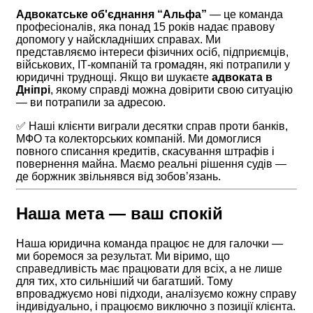
Адвокатське об'єднання “Альфа”
— це команда
професіоналів, яка понад 15 років надає правову
допомогу у найскладніших справах. Ми
представляємо інтереси фізичних осіб, підприємців,
військових, ІТ-компаній та громадян, які потрапили у
юридичні труднощі. Якщо ви шукаєте
адвоката в
Дніпрі
, якому справді можна довірити свою ситуацію
— ви потрапили за адресою.
✅ Наші клієнти виграли десятки справ проти банків,
МФО та колекторських компаній. Ми домоглися
повного списання кредитів, скасування штрафів і
повернення майна. Маємо реальні рішення судів —
де боржник звільнявся від зобов’язань.
Наша мета — ваш спокій
Наша юридична команда працює не для галочки —
ми боремося за результат. Ми віримо, що
справедливість має працювати для всіх, а не лише
для тих, хто сильніший чи багатший. Тому
впроваджуємо нові підходи, аналізуємо кожну справу
індивідуально, і працюємо виключно з позиції клієнта.