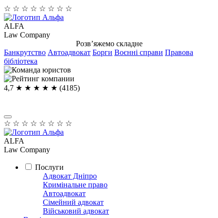
☆
☆
☆
☆
☆
☆
☆
☆
ALFA
Law Company
Розв’яжемо складне
Банкрутство
Автоадвокат
Борги
Воєнні справи
Правова
бібліотека
4,7
★ ★ ★ ★
★
(4185)
☆
☆
☆
☆
☆
☆
☆
☆
ALFA
Law Company
Послуги
Адвокат Дніпро
Кримінальне право
Автоадвокат
Сімейний адвокат
Військовий адвокат