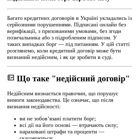
Багато кредитних договорів в Україні укладались із
серйозними порушеннями. Підписані онлайн без
верифікації, з прихованими умовами, без згоди
позичальника або з підробленим підписом. У
таких випадках борг — під питанням. У цій статті
розглянемо, коли кредитний договір може бути
визнаний недійсним, і як це зробити в суді.
fact_check
Що таке "недійсний договір"
Недійсним визнається правочин, що порушує
вимоги законодавства. Це означає, що після
визнання недійсності:
ви не зобов’язані платити борг;
всі дії на його основі — втрачають силу;
нараховані штрафи та проценти —
скасовуються;