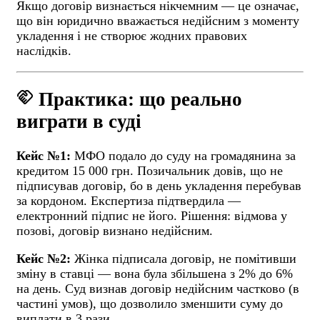
Якщо договір визнається нікчемним — це означає,
що він юридично вважається недійсним з моменту
укладення і не створює жодних правових
наслідків.
handshake
Практика: що реально
виграти в суді
Кейс №1:
МФО подало до суду на громадянина за
кредитом 15 000 грн. Позичальник довів, що не
підписував договір, бо в день укладення перебував
за кордоном. Експертиза підтвердила —
електронний підпис не його. Рішення: відмова у
позові, договір визнано недійсним.
Кейс №2:
Жінка підписала договір, не помітивши
зміну в ставці — вона була збільшена з 2% до 6%
на день. Суд визнав договір недійсним частково (в
частині умов), що дозволило зменшити суму до
виплати в 3 рази.