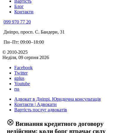
Вартість
Блог
Контакти
099 970 77 20
Дніпро, просп. С. Бандери, 31
Пн–Пт: 09:00–18:00
© 2010-2025
Неділя, 09 серпня 2026
Facebook
Twitter
gplus
Youtube
rss
Адвокат в Дніпрі. Юридична консультація
Контакти | Адвокати
Вартість послуг адвокатів
cancel
Визнання кредитного договору
недійсним: коли борг втрачає силу