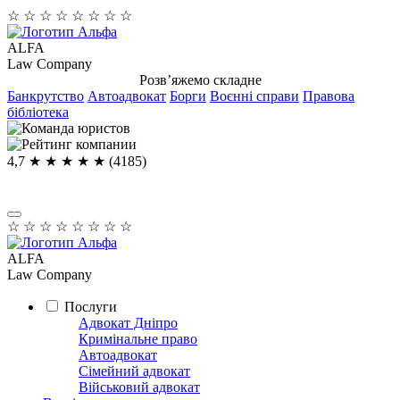
☆
☆
☆
☆
☆
☆
☆
☆
ALFA
Law Company
Розв’яжемо складне
Банкрутство
Автоадвокат
Борги
Воєнні справи
Правова
бібліотека
4,7
★ ★ ★ ★
★
(4185)
☆
☆
☆
☆
☆
☆
☆
☆
ALFA
Law Company
Послуги
Адвокат Дніпро
Кримінальне право
Автоадвокат
Сімейний адвокат
Військовий адвокат