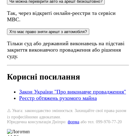
Чи можна перевірити авто на арешт безкоштовно?
Так, через відкриті онлайн-реєстри та сервіси
МВС.
Хто має право зняти арешт з автомобіля?
Тільки суд або державний виконавець на підставі
закриття виконавчого провадження або рішення
суду.
Корисні посилання
Закон України "Про виконавче провадження"
Реєстр обтяжень рухомого майна
⚠️ Увага: законодавство змінюється. Захищайте свої права разом
із професійними адвокатами.
Юридична консультація Дніпро:
форма
або тел. 099-970-77-20