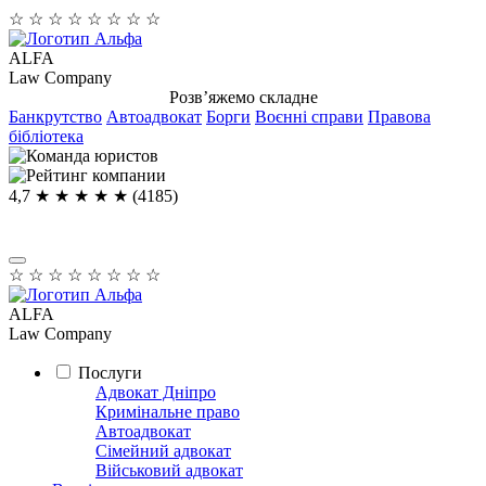
☆
☆
☆
☆
☆
☆
☆
☆
ALFA
Law Company
Розв’яжемо складне
Банкрутство
Автоадвокат
Борги
Воєнні справи
Правова
бібліотека
4,7
★ ★ ★ ★
★
(4185)
☆
☆
☆
☆
☆
☆
☆
☆
ALFA
Law Company
Послуги
Адвокат Дніпро
Кримінальне право
Автоадвокат
Сімейний адвокат
Військовий адвокат