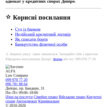
адвокат у кредитних спорах Дніпро
.
star
Корисні посилання
Суд із банком
Недійсний кредитний договір
Як списати борги
Банкрутство фізичної особи
⚠️ Зверніть увагу: закон змінюється. Захищайте себе з юристом.
Юридична консультація Дніпро:
форма
або тел. 099-970-77-20
ALFA
Law Company
099 970 77 20
096 781 88 64
Дніпро, пр. Бандери, 31
Пн–Пт: 09:00–18:00
Ціни на послуги
Сімейне право
Військове право
Кредитні
спори
Автоадвокат
Кримінальне
© 2010-2026