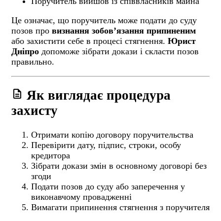
Поручитель вийшов із співвласників майна
Це означає, що поручитель може подати до суду
позов про
визнання зобов’язання припиненим
або захистити себе в процесі стягнення.
Юрист
Дніпро
допоможе зібрати докази і скласти позов
правильно.
description
Як виглядає процедура
захисту
Отримати копію договору поручительства
Перевірити дату, підпис, строки, особу
кредитора
Зібрати докази змін в основному договорі без
згоди
Подати позов до суду або заперечення у
виконавчому провадженні
Вимагати припинення стягнення з поручителя