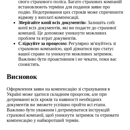
свого страхового поліса. Багато страхових компаній
встановлюють терміни для подання заяви про
подію. Недотримання цих строків може спричинити
відмову у виплаті компенсації.
Зберігайте копії всіх документів:
Залишіть собі
копії всіх документів, які ви подаєте до страхової
компанії. Це допоможе уникнути можливих
проблем та втрат документів.
Слідкуйте за процесом:
Регулярно зв'язуйтесь зі
страховою компанією, щоб дізнатися про статус
вашої справи та уникнути можливих затримок.
Важливо бути проактивним і не чекати, поки вас
сповістять.
Висновок
Оформлення заяви на компенсацію зі страхування в
Україні може здатися складним процесом, але при
дотриманні всіх кроків та наявності необхідних
документів ви зможете успішно пройти всі етапи.
Важливо бути уважним і дотримуватися інструкцій
страхової компанії, щоб уникнути затримок та отримати
компенсацію у найкоротший термін.