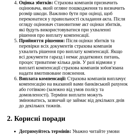
Оцінка збитків:
Страхова компанія призначить
оцінювача, який огляне пошкодження та визначить
розмір шкоди. Важливо бути при оцінці, щоб
переконатися у правильності складання акта. Після
огляду оцінювач становитиме акт оцінки збитків,
які будуть використовуватися при ухваленні
рішення про виплату компенсації.
Прийняття рішення:
Після оцінки збитків та
перевірки всіх документів страхова компанія
ухвалить рішення про виплату компенсації. Якщо
всі документи гаразд і немає додаткових питань,
процес триватиме кілька днів. У разі відмови у
виплаті компенсації страхова компанія зобов'язана
надати вмотивоване пояснення.
Виплата компенсації:
Страхова компанія виплачує
компенсацію на вказаний вами банківський рахунок
або готівкою (залежно від умов полісу та
домовленості). Терміни виплати можуть
змінюватись, зазвичай це займає від декількох днів
до декількох тижнів.
2. Корисні поради
Дотримуйтесь термінів:
Уважно читайте умови