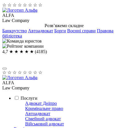
☆
☆
☆
☆
☆
☆
☆
☆
ALFA
Law Company
Розв’яжемо складне
Банкрутство
Автоадвокат
Борги
Воєнні справи
Правова
бібліотека
4,7
★ ★ ★ ★
★
(4185)
☆
☆
☆
☆
☆
☆
☆
☆
ALFA
Law Company
Послуги
Адвокат Дніпро
Кримінальне право
Автоадвокат
Сімейний адвокат
Військовий адвокат