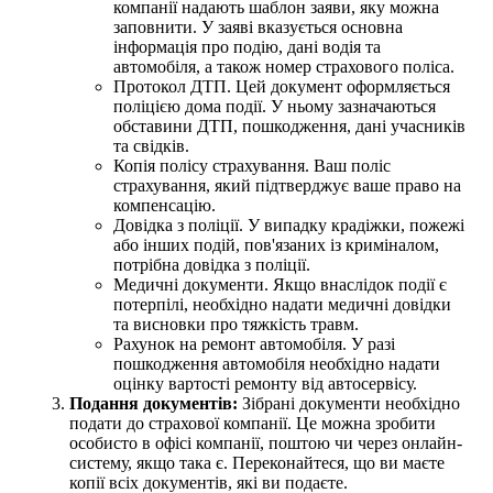
компанії надають шаблон заяви, яку можна
заповнити. У заяві вказується основна
інформація про подію, дані водія та
автомобіля, а також номер страхового поліса.
Протокол ДТП. Цей документ оформляється
поліцією дома події. У ньому зазначаються
обставини ДТП, пошкодження, дані учасників
та свідків.
Копія полісу страхування. Ваш поліс
страхування, який підтверджує ваше право на
компенсацію.
Довідка з поліції. У випадку крадіжки, пожежі
або інших подій, пов'язаних із криміналом,
потрібна довідка з поліції.
Медичні документи. Якщо внаслідок події є
потерпілі, необхідно надати медичні довідки
та висновки про тяжкість травм.
Рахунок на ремонт автомобіля. У разі
пошкодження автомобіля необхідно надати
оцінку вартості ремонту від автосервісу.
Подання документів:
Зібрані документи необхідно
подати до страхової компанії. Це можна зробити
особисто в офісі компанії, поштою чи через онлайн-
систему, якщо така є. Переконайтеся, що ви маєте
копії всіх документів, які ви подаєте.