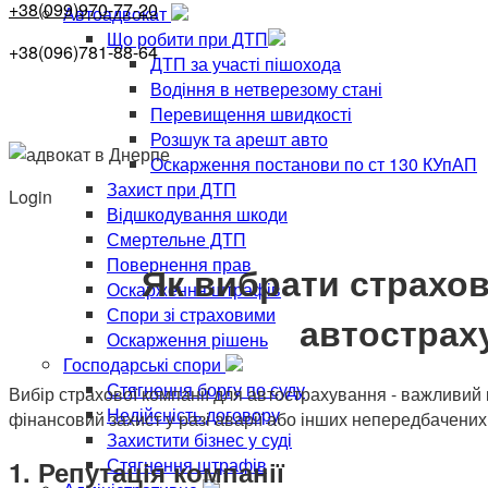
+38(099)970-77-20
Автоадвокат
Що робити при ДТП
+38(096)781-88-64
ДТП за участі пішохода
Водіння в нетверезому стані
Перевищення швидкості
Розшук та арешт авто
Оскарження постанови по ст 130 КУпАП
Захист при ДТП
Login
Відшкодування шкоди
Смертельне ДТП
Повернення прав
Як вибрати страхо
Оскарження штрафів
Спори зі страховими
автострах
Оскарження рішень
Господарські спори
Стягнення боргу по суду
Вибір страхової компанії для автострахування - важливий
Недійсність договору
фінансовий захист у разі аварії або інших непередбачених
Захистити бізнес у суді
Стягнення штрафів
1. Репутація компанії