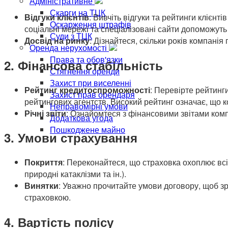
Адміністративне
Скарги на ТЦК
Відгуки клієнтів
: Вивчіть відгуки та рейтинги клієнт
Оскарження штрафів
соціальні мережі та спеціалізовані сайти допоможуть
Суди з ТЦК
Досвід на ринку
: Дізнайтеся, скільки років компані
Оренда нерухомості
Права та обов'язки
2. Фінансова стабільність
Стягнення оренди
Захист при виселенні
Рейтинг кредитоспроможності
: Перевірте рейтинг
Захист прав орендаря
рейтингових агентств. Високий рейтинг означає, що к
Неправомірні умови
Річні звіти
: Ознайомтеся з фінансовими звітами компа
Додаткова угода
Пошкоджене майно
3. Умови страхування
Покриття
: Переконайтеся, що страховка охоплює всі
природні катаклізми та ін.).
Винятки
: Уважно прочитайте умови договору, щоб зр
страховкою.
4. Вартість полісу