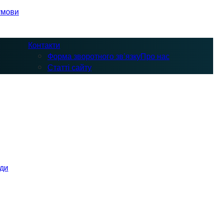
умови
Контакти
Форма зворотного зв’язку
Про нас
Статті сайту
оди