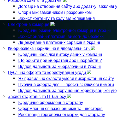
Розробка сайтів та додатків
Договір на створення сайту або додатку: важливі 
Спори між замовником і розробником
Захист контенту та коду від копіювання
Електронна комерція
Юридичні ризики електронної комерції в Україні
Захист онлайн-платежів: вимоги до безпеки
Ліцензування платіжних сервісів в Україні
Кібербезпека і юридична відповідальність
Юридичні наслідки витоку даних у компанії
Що робити при кібератаці або шахрайстві?
Відповідальність за кіберзлочини в Україні
Публічна оферта та користувацькі угоди
Як правильно скласти умови використання сайту
Публічна оферта для ІТ-проєктів: ключові вимоги
Відповідальність за порушення користувацької уг
Захист стартапів та ІТ-бізнесу
Юридичне оформлення стартапу
Оформлення співзасновників та інвесторів
Реєстрація торговельної марки для стартапу