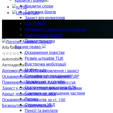
Кредити і Банки
Кредитні спори
Списання боргів
Захист від колекторів
Суд з МФО
Недійсність кредитного договору
Банкрутство фізосіб
Поручительство
Воєнне право
Alfa Group
Оскарження повістки
☆
☆
☆
☆
☆
☆
☆
Розмір штрафів ТЦК
automobilis
Відстрочка мобілізації
Автоадвокат
Мобілізація
Допомога при ДТП: оформлення і захист
Бронювання працівників
Оскарження штрафів за порушення ПДР
Звільнення зі служби
Повернення водійських прав через суд
Оскарження висновків ВЛК
Захист у спорах зі страховими компаніями
Самовільне залишення частини
Арешт транспортних засобів
Рапорт
Оскарження протоколів за ст. 130
Отримання УБД
Безкоштовна консультація
Пенсії та виплати