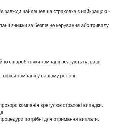
й. Не завжди найдешевша страховка є найкращою -
панії знижки за безпечне керування або тривалу
ійно співробітники компанії реагують на ваші
 є офіси компанії у вашому регіоні.
 прозоро компанія врегулює страхові випадки.
е.
а процедури потрібні для отримання виплати.