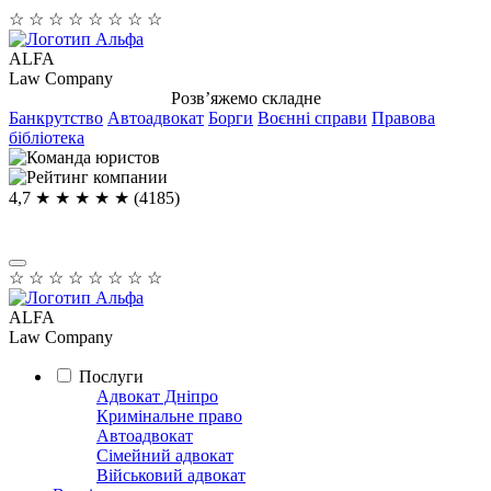
☆
☆
☆
☆
☆
☆
☆
☆
ALFA
Law Company
Розв’яжемо складне
Банкрутство
Автоадвокат
Борги
Воєнні справи
Правова
бібліотека
4,7
★ ★ ★ ★
★
(4185)
☆
☆
☆
☆
☆
☆
☆
☆
ALFA
Law Company
Послуги
Адвокат Дніпро
Кримінальне право
Автоадвокат
Сімейний адвокат
Військовий адвокат