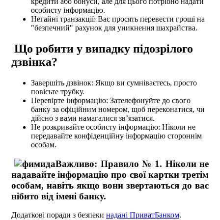
кредити або бонуси, але для цього потрібно надати
особисту інформацію.
Негайні транзакції: Вас просять перевести гроші на
"безпечний" рахунок для уникнення шахрайства.
Що робити у випадку підозрілого
дзвінка?
Завершіть дзвінок:
Якщо ви сумніваєтесь, просто
повісьте трубку.
Перевірте інформацію:
Зателефонуйте до свого
банку за офіційним номером, щоб переконатися, чи
дійсно з вами намагалися зв’язатися.
Не розкривайте особисту інформацію:
Ніколи не
передавайте конфіденційну інформацію стороннім
особам.
Важливо: Правило № 1. Ніколи не
надавайте інформацію про свої картки третім
особам, навіть якщо вони звертаються до вас
нібито від імені банку.
Додаткові поради з безпеки
надані ПриватБанком
.