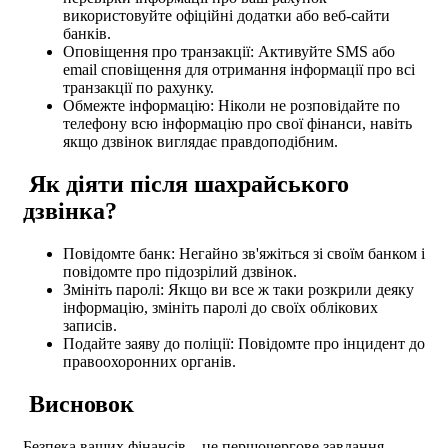
використовуйте офіційні додатки або веб-сайти
банків.
Оповіщення про транзакції: Активуйте SMS або
email сповіщення для отримання інформації про всі
транзакції по рахунку.
Обмежте інформацію: Ніколи не розповідайте по
телефону всю інформацію про свої фінанси, навіть
якщо дзвінок виглядає правдоподібним.
Як діяти після шахрайського
дзвінка?
Повідомте банк: Негайно зв'яжіться зі своїм банком і
повідомте про підозрілий дзвінок.
Змініть паролі: Якщо ви все ж таки розкрили деяку
інформацію, змініть паролі до своїх облікових
записів.
Подайте заяву до поліції: Повідомте про інцидент до
правоохоронних органів.
Висновок
Безпека ваших фінансів – це першочергове завдання.