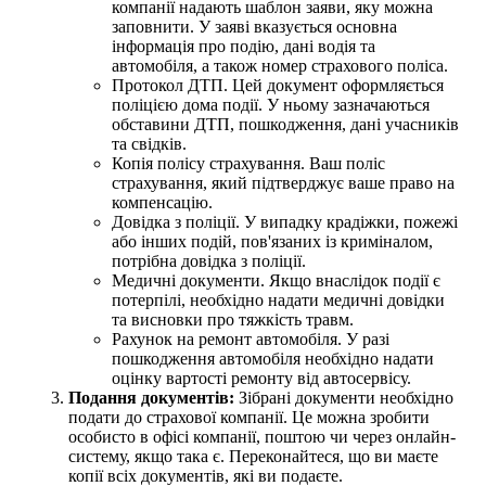
компанії надають шаблон заяви, яку можна
заповнити. У заяві вказується основна
інформація про подію, дані водія та
автомобіля, а також номер страхового поліса.
Протокол ДТП. Цей документ оформляється
поліцією дома події. У ньому зазначаються
обставини ДТП, пошкодження, дані учасників
та свідків.
Копія полісу страхування. Ваш поліс
страхування, який підтверджує ваше право на
компенсацію.
Довідка з поліції. У випадку крадіжки, пожежі
або інших подій, пов'язаних із криміналом,
потрібна довідка з поліції.
Медичні документи. Якщо внаслідок події є
потерпілі, необхідно надати медичні довідки
та висновки про тяжкість травм.
Рахунок на ремонт автомобіля. У разі
пошкодження автомобіля необхідно надати
оцінку вартості ремонту від автосервісу.
Подання документів:
Зібрані документи необхідно
подати до страхової компанії. Це можна зробити
особисто в офісі компанії, поштою чи через онлайн-
систему, якщо така є. Переконайтеся, що ви маєте
копії всіх документів, які ви подаєте.