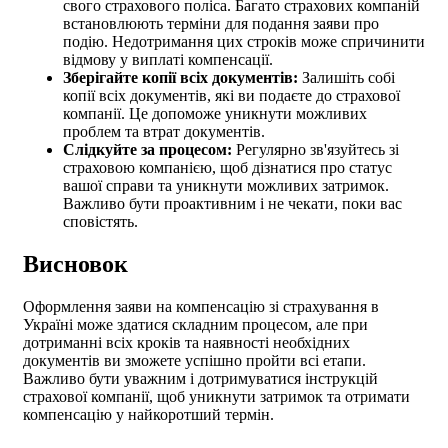
свого страхового поліса. Багато страхових компаній
встановлюють терміни для подання заяви про
подію. Недотримання цих строків може спричинити
відмову у виплаті компенсації.
Зберігайте копії всіх документів:
Залишіть собі
копії всіх документів, які ви подаєте до страхової
компанії. Це допоможе уникнути можливих
проблем та втрат документів.
Слідкуйте за процесом:
Регулярно зв'язуйтесь зі
страховою компанією, щоб дізнатися про статус
вашої справи та уникнути можливих затримок.
Важливо бути проактивним і не чекати, поки вас
сповістять.
Висновок
Оформлення заяви на компенсацію зі страхування в
Україні може здатися складним процесом, але при
дотриманні всіх кроків та наявності необхідних
документів ви зможете успішно пройти всі етапи.
Важливо бути уважним і дотримуватися інструкцій
страхової компанії, щоб уникнути затримок та отримати
компенсацію у найкоротший термін.