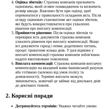
Оцінка збитків:
Страхова компанія призначить
оцінювача, який огляне пошкодження та визначить
розмір шкоди. Важливо бути при оцінці, щоб
переконатися у правильності складання акта. Після
огляду оцінювач становитиме акт оцінки збитків,
які будуть використовуватися при ухваленні
рішення про виплату компенсації.
Прийняття рішення:
Після оцінки збитків та
перевірки всіх документів страхова компанія
ухвалить рішення про виплату компенсації. Якщо
всі документи гаразд і немає додаткових питань,
процес триватиме кілька днів. У разі відмови у
виплаті компенсації страхова компанія зобов'язана
надати вмотивоване пояснення.
Виплата компенсації:
Страхова компанія виплачує
компенсацію на вказаний вами банківський рахунок
або готівкою (залежно від умов полісу та
домовленості). Терміни виплати можуть
змінюватись, зазвичай це займає від декількох днів
до декількох тижнів.
2. Корисні поради
Дотримуйтесь термінів:
Уважно читайте умови