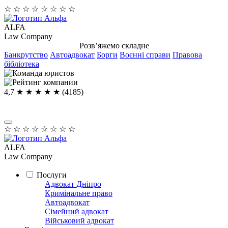
☆
☆
☆
☆
☆
☆
☆
☆
ALFA
Law Company
Розв’яжемо складне
Банкрутство
Автоадвокат
Борги
Воєнні справи
Правова
бібліотека
4,7
★ ★ ★ ★
★
(4185)
☆
☆
☆
☆
☆
☆
☆
☆
ALFA
Law Company
Послуги
Адвокат Дніпро
Кримінальне право
Автоадвокат
Сімейний адвокат
Військовий адвокат