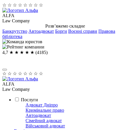
☆
☆
☆
☆
☆
☆
☆
☆
ALFA
Law Company
Розв’яжемо складне
Банкрутство
Автоадвокат
Борги
Воєнні справи
Правова
бібліотека
4,7
★ ★ ★ ★
★
(4185)
☆
☆
☆
☆
☆
☆
☆
☆
ALFA
Law Company
Послуги
Адвокат Дніпро
Кримінальне право
Автоадвокат
Сімейний адвокат
Військовий адвокат