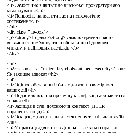
<li>Самостійно з’явіться до військової прокуратури або
командування</li>
<li>Попросіть направити вас на психологічне
обстеження</li>
</ol>
<div class="tip-box">
<p><strong>Порада:</strong> самоповернення часто
вважається пом’якшуючою обставиною і дозволяє
уникнути найгірших наслідків.</p>
</div>
<hr>
<h2><span class="material-symbols-outlined">security</span>
Як захищає адвокат</h2>
<ul>
<li>Оцінює обставини і збирає докази правомірності
ваших дій</li>
<li>Подає клопотання про зміну кваліфікації або закриття
справи</li>
<li>Захищає в суді, пояснюючи контекст (ПТСР,
поранення тощо)</li>
<li>Оскаржує дисциплінарні стягнення та звільнення</li>
</ul>
<p>У практиці адвокатів з Дніпра — десятки справ, де
замість тюремного строку вдалось домогтись умовного