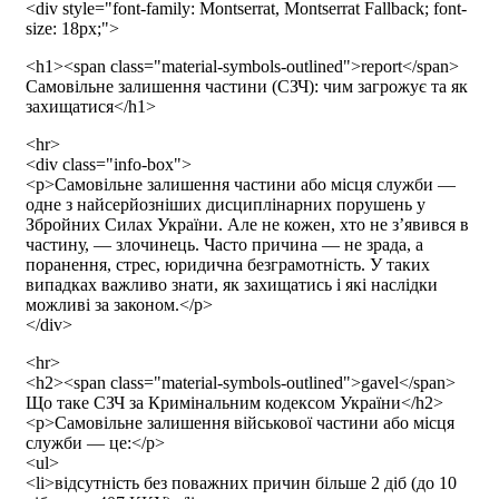
<div style="font-family: Montserrat, Montserrat Fallback; font-
size: 18px;">
<h1><span class="material-symbols-outlined">report</span>
Самовільне залишення частини (СЗЧ): чим загрожує та як
захищатися</h1>
<hr>
<div class="info-box">
<p>Самовільне залишення частини або місця служби —
одне з найсерйозніших дисциплінарних порушень у
Збройних Силах України. Але не кожен, хто не з’явився в
частину, — злочинець. Часто причина — не зрада, а
поранення, стрес, юридична безграмотність. У таких
випадках важливо знати, як захищатись і які наслідки
можливі за законом.</p>
</div>
<hr>
<h2><span class="material-symbols-outlined">gavel</span>
Що таке СЗЧ за Кримінальним кодексом України</h2>
<p>Самовільне залишення військової частини або місця
служби — це:</p>
<ul>
<li>відсутність без поважних причин більше 2 діб (до 10