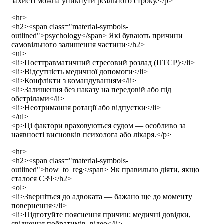
захисті можна уникнути реального строку.</p>
<hr>
<h2><span class="material-symbols-
outlined">psychology</span> Які бувають причини
самовільного залишення частини</h2>
<ul>
<li>Посттравматичний стресовий розлад (ПТСР)</li>
<li>Відсутність медичної допомоги</li>
<li>Конфлікти з командуванням</li>
<li>Залишення без наказу на передовій або під
обстрілами</li>
<li>Неотримання ротації або відпустки</li>
</ul>
<p>Ці фактори враховуються судом — особливо за
наявності висновків психолога або лікаря.</p>
<hr>
<h2><span class="material-symbols-
outlined">how_to_reg</span> Як правильно діяти, якщо
сталося СЗЧ</h2>
<ol>
<li>Зверніться до адвоката — бажано ще до моменту
повернення</li>
<li>Підготуйте пояснення причин: медичні довідки,
свідчення побратимів, відео</li>