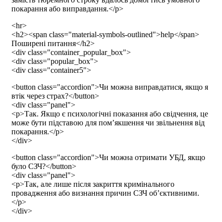
покарання або виправдання.</p>
<hr>
<h2><span class="material-symbols-outlined">help</span>
Поширені питання</h2>
<div class="container_popular_box">
<div class="popular_box">
<div class="container5">
<button class="accordion">Чи можна виправдатися, якщо я
втік через страх?</button>
<div class="panel">
<p>Так. Якщо є психологічні показання або свідчення, це
може бути підставою для пом’якшення чи звільнення від
покарання.</p>
</div>
<button class="accordion">Чи можна отримати УБД, якщо
було СЗЧ?</button>
<div class="panel">
<p>Так, але лише після закриття кримінального
провадження або визнання причин СЗЧ об’єктивними.
</p>
</div>