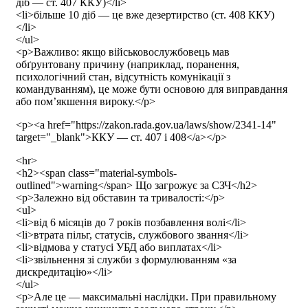
діб — ст. 407 ККУ)</li>
<li>більше 10 діб — це вже дезертирство (ст. 408 ККУ)
</li>
</ul>
<p>Важливо: якщо військовослужбовець мав
обґрунтовану причину (наприклад, поранення,
психологічний стан, відсутність комунікації з
командуванням), це може бути основою для виправдання
або пом’якшення вироку.</p>
<p><a href="https://zakon.rada.gov.ua/laws/show/2341-14"
target="_blank">ККУ — ст. 407 і 408</a></p>
<hr>
<h2><span class="material-symbols-
outlined">warning</span> Що загрожує за СЗЧ</h2>
<p>Залежно від обставин та тривалості:</p>
<ul>
<li>від 6 місяців до 7 років позбавлення волі</li>
<li>втрата пільг, статусів, службового звання</li>
<li>відмова у статусі УБД або виплатах</li>
<li>звільнення зі служби з формулюванням «за
дискредитацію»</li>
</ul>
<p>Але це — максимальні наслідки. При правильному