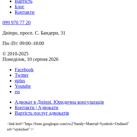
Вартість
Блог
Контакти
099 970 77 20
Дніпро, просп. С. Бандери, 31
Пн–Пт: 09:00–18:00
© 2010-2025
Понеділок, 10 серпня 2026
Facebook
Twitter
gplus
Youtube
rss
Адвокат в Дніпрі. Юридична консультація
Контакти | Адвокати
Вартість послуг адвокатів
<link href="https://fonts.googleapis.com/css2?family=Material+Symbols+Outlined"
rel="stylesheet" />