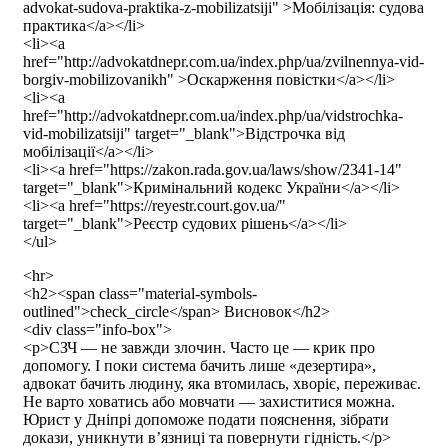
advokat-sudova-praktika-z-mobilizatsiji" >Мобілізація: судова
практика</a></li>
<li><a
href="http://advokatdnepr.com.ua/index.php/ua/zvilnennya-vid-
borgiv-mobilizovanikh" >Оскарження повістки</a></li>
<li><a
href="http://advokatdnepr.com.ua/index.php/ua/vidstrochka-
vid-mobilizatsiji" target="_blank">Відстрочка від
мобілізації</a></li>
<li><a href="https://zakon.rada.gov.ua/laws/show/2341-14"
target="_blank">Кримінальний кодекс України</a></li>
<li><a href="https://reyestr.court.gov.ua/"
target="_blank">Реєстр судових рішень</a></li>
</ul>
<hr>
<h2><span class="material-symbols-
outlined">check_circle</span> Висновок</h2>
<div class="info-box">
<p>СЗЧ — не завжди злочин. Часто це — крик про
допомогу. І поки система бачить лише «дезертира»,
адвокат бачить людину, яка втомилась, хворіє, переживає.
Не варто ховатись або мовчати — захиститися можна.
Юрист у Дніпрі допоможе подати пояснення, зібрати
докази, уникнути в’язниці та повернути гідність.</p>