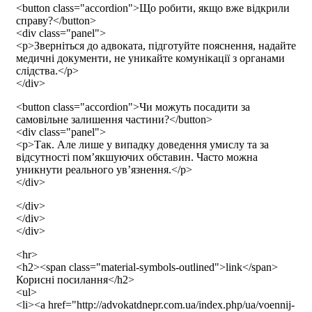
<button class="accordion">Що робити, якщо вже відкрили
справу?</button>
<div class="panel">
<p>Зверніться до адвоката, підготуйте пояснення, надайте
медичні документи, не уникайте комунікації з органами
слідства.</p>
</div>
<button class="accordion">Чи можуть посадити за
самовільне залишення частини?</button>
<div class="panel">
<p>Так. Але лише у випадку доведення умислу та за
відсутності пом’якшуючих обставин. Часто можна
уникнути реального ув’язнення.</p>
</div>
</div>
</div>
</div>
<hr>
<h2><span class="material-symbols-outlined">link</span>
Корисні посилання</h2>
<ul>
<li><a href="http://advokatdnepr.com.ua/index.php/ua/voennij-