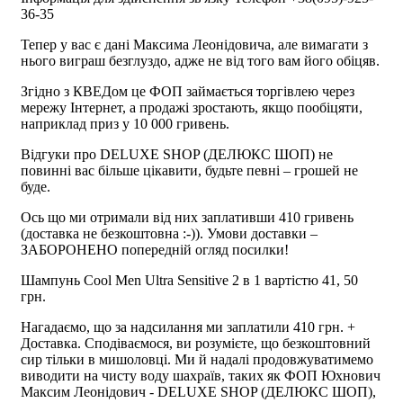
36-35
Тепер у вас є дані Максима Леонідовича, але вимагати з
нього виграш безглуздо, адже не від того вам його обіцяв.
Згідно з КВЕДом це ФОП займається торгівлею через
мережу Інтернет, а продажі зростають, якщо пообіцяти,
наприклад приз у 10 000 гривень.
Відгуки про DELUXE SHOP (ДЕЛЮКС ШОП) не
повинні вас більше цікавити, будьте певні – грошей не
буде.
Ось що ми отримали від них заплативши 410 гривень
(доставка не безкоштовна :-)). Умови доставки –
ЗАБОРОНЕНО попередній огляд посилки!
Шампунь Cool Men Ultra Sensitive 2 в 1 вартістю 41, 50
грн.
Нагадаємо, що за надсилання ми заплатили 410 грн. +
Доставка. Сподіваємося, ви розумієте, що безкоштовний
сир тільки в мишоловці. Ми й надалі продовжуватимемо
виводити на чисту воду шахраїв, таких як ФОП Юхнович
Максим Леонідович - DELUXE SHOP (ДЕЛЮКС ШОП),