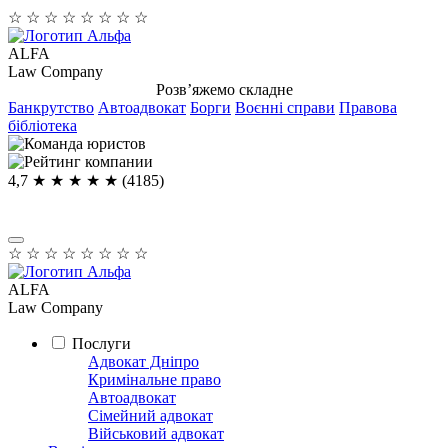
☆
☆
☆
☆
☆
☆
☆
☆
ALFA
Law Company
Розв’яжемо складне
Банкрутство
Автоадвокат
Борги
Воєнні справи
Правова
бібліотека
4,7
★ ★ ★ ★
★
(4185)
☆
☆
☆
☆
☆
☆
☆
☆
ALFA
Law Company
Послуги
Адвокат Дніпро
Кримінальне право
Автоадвокат
Сімейний адвокат
Військовий адвокат