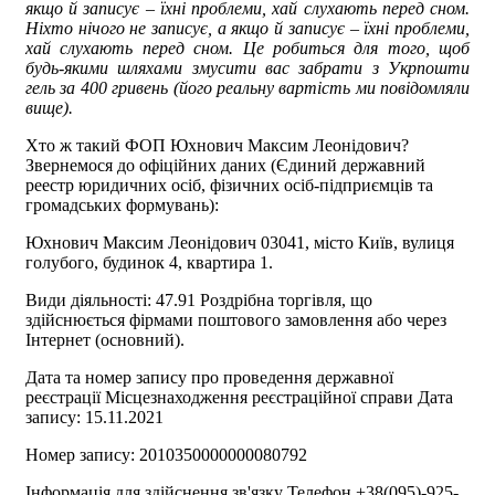
якщо й записує – їхні проблеми, хай слухають перед сном.
Ніхто нічого не записує, а якщо й записує – їхні проблеми,
хай слухають перед сном. Це робиться для того, щоб
будь-якими шляхами змусити вас забрати з Укрпошти
гель за 400 гривень (його реальну вартість ми повідомляли
вище).
Хто ж такий ФОП Юхнович Максим Леонідович?
Звернемося до офіційних даних (Єдиний державний
реестр юридичних осіб, фізичних осіб-підприємців та
громадських формувань):
Юхнович Максим Леонідович 03041, місто Київ, вулиця
голубого, будинок 4, квартира 1.
Види діяльності: 47.91 Роздрібна торгівля, що
здійснюється фірмами поштового замовлення або через
Інтернет (основний).
Дата та номер запису про проведення державної
реєстрації Місцезнаходження реєстраційної справи Дата
запису: 15.11.2021
Номер запису: 2010350000000080792
Інформація для здійснення зв'язку Телефон +38(095)-925-