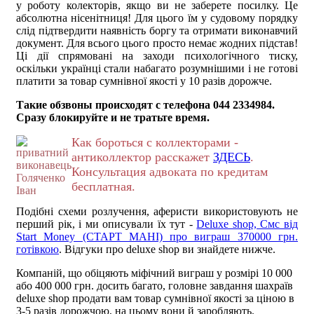
у роботу колекторів, якщо ви не заберете посилку. Це
абсолютна нісенітниця! Для цього їм у судовому порядку
слід підтвердити наявність боргу та отримати виконавчий
документ. Для всього цього просто немає жодних підстав!
Ці дії спрямовані на заходи психологічного тиску,
оскільки українці стали набагато розумнішими і не готові
платити за товар сумнівної якості у 10 разів дорожче.
Такие обзвоны происходят с телефона 044 2334984.
Сразу блокируйте и не тратьте время.
Как бороться с коллекторами -
антиколлектор расскажет
ЗДЕСЬ
.
Консультация адвоката по кредитам
бесплатная.
Подібні схеми розлучення, аферисти використовують не
перший рік, і ми описували їх тут -
Deluxe shop, Смс від
Start Money (СТАРТ МАНІ) про виграш 370000 грн.
готівкою
. Відгуки про deluxe shop ви знайдете нижче.
Компаній, що обіцяють міфічний виграш у розмірі 10 000
або 400 000 грн. досить багато, головне завдання шахраїв
deluxe shop продати вам товар сумнівної якості за ціною в
3-5 разів дорожчою, на цьому вони й заробляють.