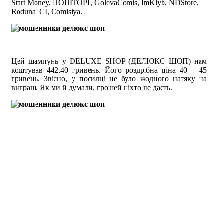
Start Money, ПОШТОРГ, GolovaComis, ImKlyb, NDStore,
Roduna_CI, Comisiya.
Цей шампунь у DELUXE SHOP (ДЕЛЮКС ШОП) нам
коштував 442,40 гривень. Його роздрібна ціна 40 – 45
гривень. Звісно, у посилці не було жодного натяку на
виграш. Як ми й думали, грошей ніхто не дасть.