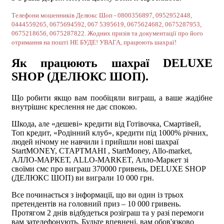
Телефони мошенників Делюкс Шоп - 0800356897, 0952952448,
0444559265,
0675694592, 067 5395619, 0675624682, 0675287953,
0675218656, 0675287822
. Жодних призів та документації про його
отримання на пошті НЕ БУДЕ! УВАГА, працюють шахраї!
Як працюють шахраї DELUXE
SHOP (ДЕЛЮКС ШОП).
Що робити якщо вам пообіцяли виграш, а ваше жадібне
внутрішнє креслення не дає спокою.
Шкода, але «дешеві» кредити від Готівочка, Смартівей,
Топ кредит, «Родінний клуб», кредити під 1000% річних,
людей нічому не навчили і прийшли нові шахраї
StartMONEY, СТАРТМАНІ , StartMoney, Allo-market,
АЛЛО-МАРКЕТ, ALLO-MARKET, Алло-Маркет зі
своїми смс про виграш 370000 гривень, DELUXE SHOP
(ДЕЛЮКС ШОП) ви виграли 10 000 грн.
Все починається з інформації, що ви один із трьох
претендентів на головний приз – 10 000 гривень.
Протягом 2 днів відбудеться розіграш та у разі перемоги
вам зателефонують. Будьте впевнені, вам обов'язково