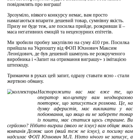
повідомлять про виграш!
Зрозуміло, ніякого конкурсу немає, вам просто
намагаються впарити дешевий товар, сумнівну якість.
Призу не буде теж, але посилка прийде, розкривши її –
маса негативних емоцій та нецензурних епітетів.
Ми зробили пробну закупівлю на суму 410 грн. Посилка
прийшла на Укрпошту від ФОП Юхнович Максим
Леонідович, де був дешевий шампунь не розкрученого
виробника і «Запит на отримання виграшу» з імітацією
штихкоду.
Тримаючи в руках цей запит, одразу ставати ясно - стали
жертвою обману.
Насторожити вас має вже те, що
оператор кол-центру вам неодноразово
повторює, що записується розмова. Це, на
думку аферистів, має викликати у вас
побоювання, що якщо ви не заберете товар
із пошти, має статися щось страшне. Ви
серйозно? Нібито виграш (якого не існує) вам обіцяє якась
компанія Делюкс шоп (який теж не існує), а посилку вам
надсилає ФОП Юхнович М.Л. Ніхто нічого не записує, а