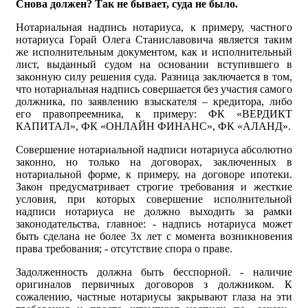
Снова должен? Так не бывает, суда не было.
Нотариальная надпись нотариуса, к примеру, частного
нотариуса Горай Олега Станиславовича является таким
же исполнительным документом, как и исполнительный
лист, выданный судом на основании вступившего в
законную силу решения суда. Разница заключается в том,
что нотариальная надпись совершается без участия самого
должника, по заявлению взыскателя – кредитора, либо
его правопреемника, к примеру: ФК «ВЕРДИКТ
КАПИТАЛ», ФК «ОНЛАЙН ФИНАНС», ФК «АЛАНД».
Совершение нотариальной надписи нотариуса абсолютно
законно, но только на договорах, заключенных в
нотариальной форме, к примеру, на договоре ипотеки.
Закон предусматривает строгие требования и жесткие
условия, при которых совершение исполнительной
надписи нотариуса не должно выходить за рамки
законодательства, главное: - надпись нотариуса может
быть сделана не более 3х лет с момента возникновения
права требования; - отсутствие спора о праве.
Задолженность должна быть бесспорной. - наличие
оригиналов первичных договоров з должником. К
сожалению, частные нотариусы закрывают глаза на эти