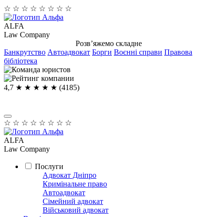
☆
☆
☆
☆
☆
☆
☆
☆
ALFA
Law Company
Розв’яжемо складне
Банкрутство
Автоадвокат
Борги
Воєнні справи
Правова
бібліотека
4,7
★ ★ ★ ★
★
(4185)
☆
☆
☆
☆
☆
☆
☆
☆
ALFA
Law Company
Послуги
Адвокат Дніпро
Кримінальне право
Автоадвокат
Сімейний адвокат
Військовий адвокат