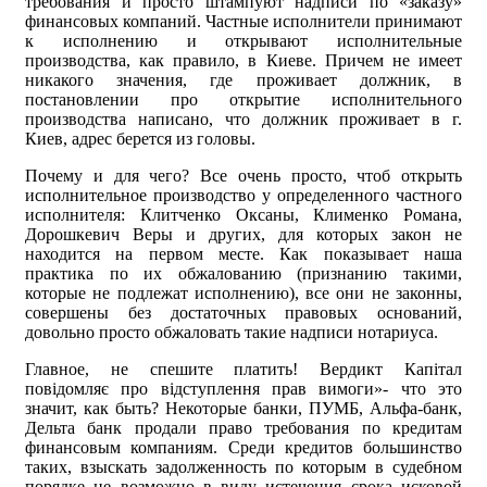
требования и просто штампуют надписи по «заказу»
финансовых компаний. Частные исполнители принимают
к исполнению и открывают исполнительные
производства, как правило, в Киеве. Причем не имеет
никакого значения, где проживает должник, в
постановлении про открытие исполнительного
производства написано, что должник проживает в г.
Киев, адрес берется из головы.
Почему и для чего? Все очень просто, чтоб открыть
исполнительное производство у определенного частного
исполнителя: Клитченко Оксаны, Клименко Романа,
Дорошкевич Веры и других, для которых закон не
находится на первом месте. Как показывает наша
практика по их обжалованию (признанию такими,
которые не подлежат исполнению), все они не законны,
совершены без достаточных правовых оснований,
довольно просто обжаловать такие надписи нотариуса.
Главное, не спешите платить! Вердикт Капітал
повідомляє про відступлення прав вимоги»- что это
значит, как быть? Некоторые банки, ПУМБ, Альфа-банк,
Дельта банк продали право требования по кредитам
финансовым компаниям. Среди кредитов большинство
таких, взыскать задолженность по которым в судебном
порядке не возможно в виду истечения срока исковой