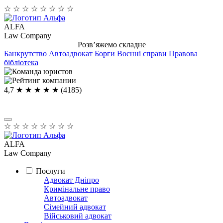
☆
☆
☆
☆
☆
☆
☆
☆
ALFA
Law Company
Розв’яжемо складне
Банкрутство
Автоадвокат
Борги
Воєнні справи
Правова
бібліотека
4,7
★ ★ ★ ★
★
(4185)
☆
☆
☆
☆
☆
☆
☆
☆
ALFA
Law Company
Послуги
Адвокат Дніпро
Кримінальне право
Автоадвокат
Сімейний адвокат
Військовий адвокат