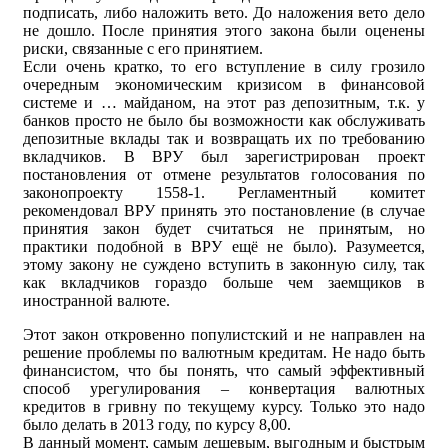
подписать, либо наложить вето. До наложения вето дело
не дошло. После принятия этого закона были оценены
риски, связанные с его принятием.
Если очень кратко, то его вступление в силу грозило
очередным экономическим кризисом в финансовой
системе и … майданом, на этот раз депозитным, т.к. у
банков просто не было бы возможности как обслуживать
депозитные вклады так и возвращать их по требованию
вкладчиков. В ВРУ был зарегистрирован проект
постановления от отмене результатов голосования по
законопроекту 1558-1. Регламентный комитет
рекомендовал ВРУ принять это постановление (в случае
принятия закон будет считаться не принятым, но
практики подобной в ВРУ ещё не было). Разумеется,
этому закону не суждено вступить в законную силу, так
как вкладчиков гораздо больше чем заемщиков в
иностранной валюте.
Этот закон откровенно популистский и не направлен на
решение проблемы по валютным кредитам. Не надо быть
финансистом, что бы понять, что самый эффективный
способ урегулирования – конвертация валютных
кредитов в гривну по текущему курсу. Только это надо
было делать в 2013 году, по курсу 8,00.
В данный момент, самым дешевым, выгодным и быстрым