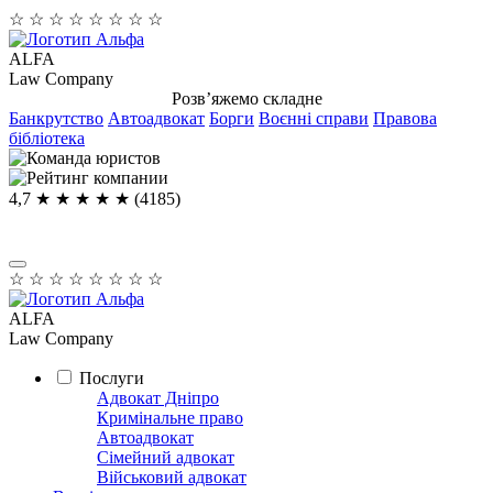
☆
☆
☆
☆
☆
☆
☆
☆
ALFA
Law Company
Розв’яжемо складне
Банкрутство
Автоадвокат
Борги
Воєнні справи
Правова
бібліотека
4,7
★ ★ ★ ★
★
(4185)
☆
☆
☆
☆
☆
☆
☆
☆
ALFA
Law Company
Послуги
Адвокат Дніпро
Кримінальне право
Автоадвокат
Сімейний адвокат
Військовий адвокат