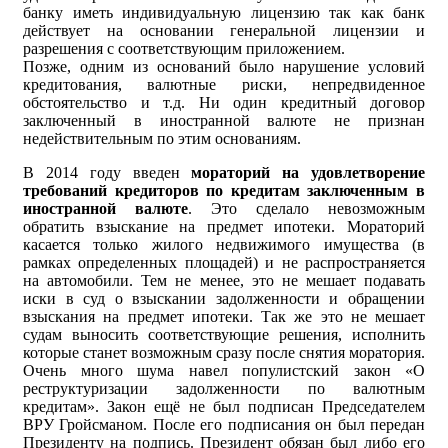
банку иметь индивидуальную лицензию так как банк
действует на основании генеральной лицензии и
разрешения с соответствующим приложением.
Позже, одним из оснований было нарушение условий
кредитования, валютные риски, непредвиденное
обстоятельство и т.д. Ни один кредитный договор
заключенный в иностранной валюте не признан
недействительным по этим основаниям.
В 2014 году введен
мораторий на удовлетворение
требований кредиторов по кредитам заключенным в
иностранной валюте
. Это сделало невозможным
обратить взыскание на предмет ипотеки. Мораторий
касается только жилого недвижимого имущества (в
рамках определенных площадей) и не распространяется
на автомобили. Тем не менее, это не мешает подавать
иски в суд о взыскании задолженности и обращении
взыскания на предмет ипотеки. Так же это не мешает
судам выносить соответствующие решения, исполнить
которые станет возможным сразу после снятия моратория.
Очень много шума навел популистский закон «О
реструктуризации задолженности по валютным
кредитам». Закон ещё не был подписан Председателем
ВРУ Гройсманом. После его подписания он был передан
Президенту на подпись. Президент обязан был либо его