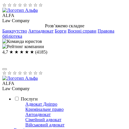
☆
☆
☆
☆
☆
☆
☆
☆
ALFA
Law Company
Розв’яжемо складне
Банкрутство
Автоадвокат
Борги
Воєнні справи
Правова
бібліотека
4,7
★ ★ ★ ★
★
(4185)
☆
☆
☆
☆
☆
☆
☆
☆
ALFA
Law Company
Послуги
Адвокат Дніпро
Кримінальне право
Автоадвокат
Сімейний адвокат
Військовий адвокат