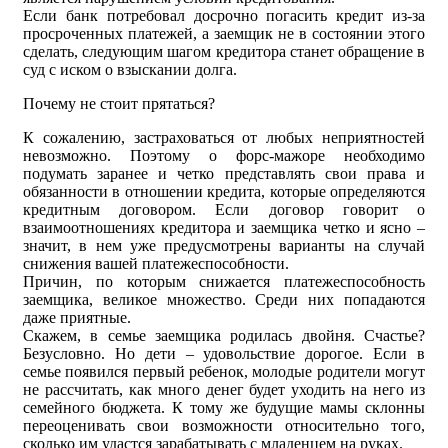
Если банк потребовал досрочно погасить кредит из-за
просроченных платежей, а заемщик не в состоянии этого
сделать, следующим шагом кредитора станет обращение в
суд с иском о взыскании долга.
Почему не стоит прятаться?
К сожалению, застраховаться от любых неприятностей
невозможно. Поэтому о форс-мажоре необходимо
подумать заранее и четко представлять свои права и
обязанности в отношении кредита, которые определяются
кредитным договором. Если договор говорит о
взаимоотношениях кредитора и заемщика четко и ясно –
значит, в нем уже предусмотрены варианты на случай
снижения вашей платежеспособности.
Причин, по которым снижается платежеспособность
заемщика, великое множество. Среди них попадаются
даже приятные.
Скажем, в семье заемщика родилась двойня. Счастье?
Безусловно. Но дети – удовольствие дорогое. Если в
семье появился первый ребенок, молодые родители могут
не рассчитать, как много денег будет уходить на него из
семейного бюджета. К тому же будущие мамы склонны
переоценивать свои возможности относительно того,
сколько им удастся зарабатывать с младенцем на руках.