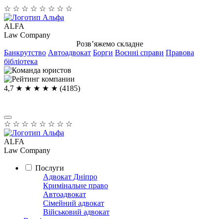
☆
☆
☆
☆
☆
☆
☆
☆
ALFA
Law Company
Розв’яжемо складне
Банкрутство
Автоадвокат
Борги
Воєнні справи
Правова
бібліотека
4,7
★ ★ ★ ★
★
(4185)
☆
☆
☆
☆
☆
☆
☆
☆
ALFA
Law Company
Послуги
Адвокат Дніпро
Кримінальне право
Автоадвокат
Сімейний адвокат
Військовий адвокат