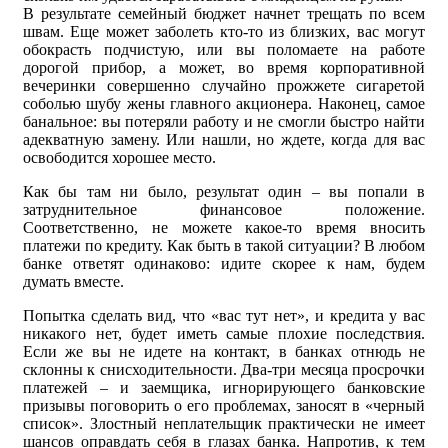
В результате семейный бюджет начнет трещать по всем
швам. Еще может заболеть кто-то из близких, вас могут
обокрасть подчистую, или вы поломаете на работе
дорогой прибор, а может, во время корпоративной
вечеринки совершенно случайно прожжете сигаретой
соболью шубу жены главного акционера. Наконец, самое
банальное: вы потеряли работу и не смогли быстро найти
адекватную замену. Или нашли, но ждете, когда для вас
освободится хорошее место.
Как бы там ни было, результат один – вы попали в
затруднительное финансовое положение.
Соответственно, не можете какое-то время вносить
платежи по кредиту. Как быть в такой ситуации? В любом
банке ответят одинаково: идите скорее к нам, будем
думать вместе.
Попытка сделать вид, что «вас тут нет», и кредита у вас
никакого нет, будет иметь самые плохие последствия.
Если же вы не идете на контакт, в банках отнюдь не
склонны к снисходительности. Два-три месяца просрочки
платежей – и заемщика, игнорирующего банковские
призывы поговорить о его проблемах, заносят в «черный
список». Злостный неплательщик практически не имеет
шансов оправдать себя в глазах банка. Напротив, к тем