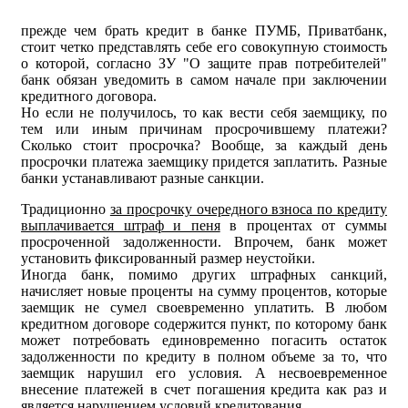
прежде чем брать кредит в банке ПУМБ, Приватбанк,
стоит четко представлять себе его совокупную стоимость
о которой, согласно ЗУ "О защите прав потребителей"
банк обязан уведомить в самом начале при заключении
кредитного договора.
Но если не получилось, то как вести себя заемщику, по
тем или иным причинам просрочившему платежи?
Сколько стоит просрочка? Вообще, за каждый день
просрочки платежа заемщику придется заплатить. Разные
банки устанавливают разные санкции.
Традиционно
за просрочку очередного взноса по кредиту
выплачивается штраф и пеня
в процентах от суммы
просроченной задолженности. Впрочем, банк может
установить фиксированный размер неустойки.
Иногда банк, помимо других штрафных санкций,
начисляет новые проценты на сумму процентов, которые
заемщик не сумел своевременно уплатить. В любом
кредитном договоре содержится пункт, по которому банк
может потребовать единовременно погасить остаток
задолженности по кредиту в полном объеме за то, что
заемщик нарушил его условия. А несвоевременное
внесение платежей в счет погашения кредита как раз и
является нарушением условий кредитования.