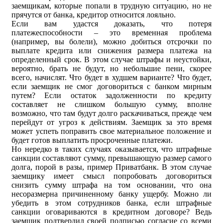
заемщикам, которые попали в трудную ситуацию, но не
прячутся от банка, кредитор относится лояльно.
Если вам удастся доказать, что потеря
платежеспособности – это временная проблема
(например, вы болели), можно добиться отсрочки по
выплате кредита или снижения размера платежа на
определенный срок. В этом случае штрафы и неустойки,
вероятно, брать не будут, но небольшие пени, скорее
всего, начислят. Что будет в худшем варианте? Что будет,
если заемщик не смог договориться с банком мирным
путем? Если остаток задолженности по кредиту
составляет не слишком большую сумму, вполне
возможно, что там будут долго раскачиваться, прежде чем
перейдут от угроз к действиям. Заемщик за это время
может успеть поправить свое материальное положение и
будет готов выплатить просроченные платежи.
Но нередко в таких случаях оказывается, что штрафные
санкции составляют сумму, превышающую размер самого
долга, порой в разы, пример Приватбанк. В этом случае
заемщику имеет смысл попробовать договориться
снизить сумму штрафа на том основании, что она
несоразмерна причиненному банку ущербу. Можно ли
убедить в этом сотрудников банка, если штрафные
санкции оговариваются в кредитном договоре? Ведь
заемщик подтвердил своей подписью согласие со всеми