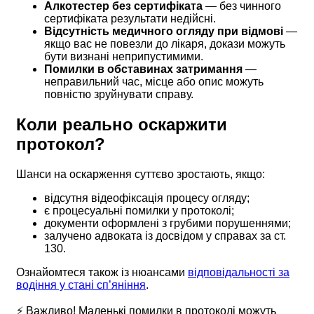
Алкотестер без сертифіката
— без чинного
сертифіката результати недійсні.
Відсутність медичного огляду при відмові
—
якщо вас не повезли до лікаря, докази можуть
бути визнані неприпустимими.
Помилки в обставинах затримання
—
неправильний час, місце або опис можуть
повністю зруйнувати справу.
Коли реально оскаржити
протокол?
Шанси на оскарження суттєво зростають, якщо:
відсутня відеофіксація процесу огляду;
є процесуальні помилки у протоколі;
документи оформлені з грубими порушеннями;
залучено адвоката із досвідом у справах за ст.
130.
Ознайомтеся також із нюансами
відповідальності за
водіння у стані сп’яніння
.
⚡ Важливо! Маленькі помилки в протоколі можуть