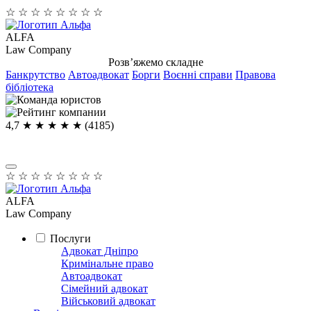
☆
☆
☆
☆
☆
☆
☆
☆
ALFA
Law Company
Розв’яжемо складне
Банкрутство
Автоадвокат
Борги
Воєнні справи
Правова
бібліотека
4,7
★ ★ ★ ★
★
(4185)
☆
☆
☆
☆
☆
☆
☆
☆
ALFA
Law Company
Послуги
Адвокат Дніпро
Кримінальне право
Автоадвокат
Сімейний адвокат
Військовий адвокат