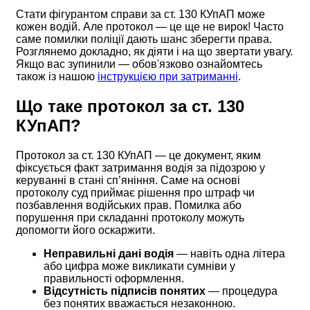
Стати фігурантом справи за ст. 130 КУпАП може
кожен водій. Але протокол — це ще не вирок! Часто
саме помилки поліції дають шанс зберегти права.
Розглянемо докладно, як діяти і на що звертати увагу.
Якщо вас зупинили — обов'язково ознайомтесь
також із нашою
інструкцією при затриманні
.
Що таке протокол за ст. 130
КУпАП?
Протокол за ст. 130 КУпАП — це документ, яким
фіксується факт затримання водія за підозрою у
керуванні в стані сп’яніння. Саме на основі
протоколу суд приймає рішення про штраф чи
позбавлення водійських прав. Помилка або
порушення при складанні протоколу можуть
допомогти його оскаржити.
Неправильні дані водія
— навіть одна літера
або цифра може викликати сумніви у
правильності оформлення.
Відсутність підписів понятих
— процедура
без понятих вважається незаконною.