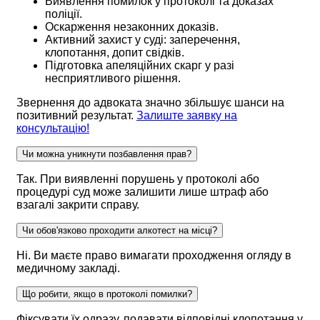
Виявлення помилок у протоколі та доказах
поліції.
Оскарження незаконних доказів.
Активний захист у суді: заперечення,
клопотання, допит свідків.
Підготовка апеляційних скарг у разі
несприятливого рішення.
Звернення до адвоката значно збільшує шанси на
позитивний результат.
Залиште заявку на
консультацію!
Чи можна уникнути позбавлення прав?
Так. При виявленні порушень у протоколі або
процедурі суд може залишити лише штраф або
взагалі закрити справу.
Чи обов'язково проходити алкотест на місці?
Ні. Ви маєте право вимагати проходження огляду в
медичному закладі.
Що робити, якщо в протоколі помилки?
Фіксувати їх одразу, подавати відповідні клопотання у