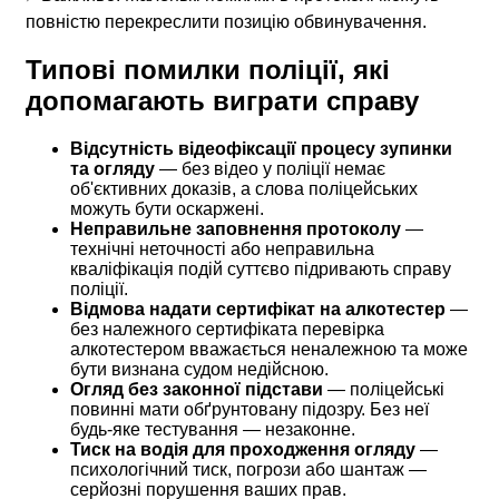
повністю перекреслити позицію обвинувачення.
Типові помилки поліції, які
допомагають виграти справу
Відсутність відеофіксації процесу зупинки
та огляду
— без відео у поліції немає
об'єктивних доказів, а слова поліцейських
можуть бути оскаржені.
Неправильне заповнення протоколу
—
технічні неточності або неправильна
кваліфікація подій суттєво підривають справу
поліції.
Відмова надати сертифікат на алкотестер
—
без належного сертифіката перевірка
алкотестером вважається неналежною та може
бути визнана судом недійсною.
Огляд без законної підстави
— поліцейські
повинні мати обґрунтовану підозру. Без неї
будь-яке тестування — незаконне.
Тиск на водія для проходження огляду
—
психологічний тиск, погрози або шантаж —
серйозні порушення ваших прав.