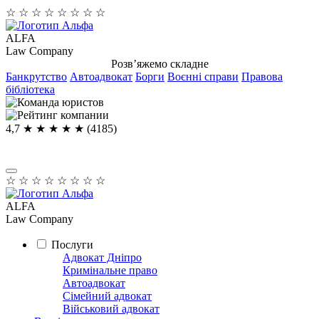
☆
☆
☆
☆
☆
☆
☆
☆
ALFA
Law Company
Розв’яжемо складне
Банкрутство
Автоадвокат
Борги
Воєнні справи
Правова
бібліотека
4,7
★ ★ ★ ★
★
(4185)
☆
☆
☆
☆
☆
☆
☆
☆
ALFA
Law Company
Послуги
Адвокат Дніпро
Кримінальне право
Автоадвокат
Сімейний адвокат
Військовий адвокат