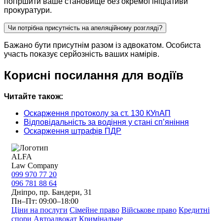
погіршити ваше становище без окремої ініціативи
прокуратури.
Чи потрібна присутність на апеляційному розгляді?
Бажано бути присутнім разом із адвокатом. Особиста
участь показує серйозність ваших намірів.
Корисні посилання для водіїв
Читайте також:
Оскарження протоколу за ст. 130 КУпАП
Відповідальність за водіння у стані сп’яніння
Оскарження штрафів ПДР
ALFA
Law Company
099 970 77 20
096 781 88 64
Дніпро, пр. Бандери, 31
Пн–Пт: 09:00–18:00
Ціни на послуги
Сімейне право
Військове право
Кредитні
спори
Автоадвокат
Кримінальне