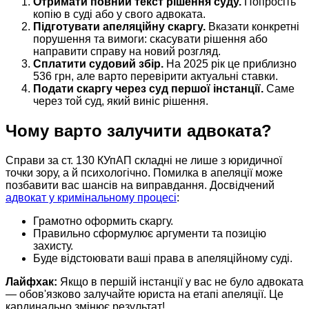
Отримати повний текст рішення суду.
Попросіть
копію в суді або у свого адвоката.
Підготувати апеляційну скаргу.
Вказати конкретні
порушення та вимоги: скасувати рішення або
направити справу на новий розгляд.
Сплатити судовий збір.
На 2025 рік це приблизно
536 грн, але варто перевірити актуальні ставки.
Подати скаргу через суд першої інстанції.
Саме
через той суд, який виніс рішення.
Чому варто залучити адвоката?
Справи за ст. 130 КУпАП складні не лише з юридичної
точки зору, а й психологічно. Помилка в апеляції може
позбавити вас шансів на виправдання. Досвідчений
адвокат у кримінальному процесі
:
Грамотно оформить скаргу.
Правильно сформулює аргументи та позицію
захисту.
Буде відстоювати ваші права в апеляційному суді.
Лайфхак:
Якщо в першій інстанції у вас не було адвоката
— обов'язково залучайте юриста на етапі апеляції. Це
кардинально змінює результат!