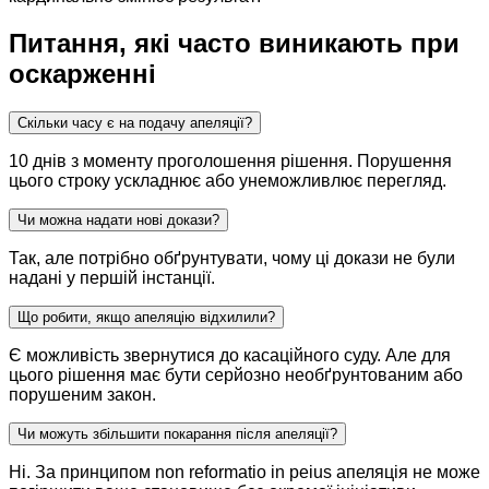
Питання, які часто виникають при
оскарженні
Скільки часу є на подачу апеляції?
10 днів з моменту проголошення рішення. Порушення
цього строку ускладнює або унеможливлює перегляд.
Чи можна надати нові докази?
Так, але потрібно обґрунтувати, чому ці докази не були
надані у першій інстанції.
Що робити, якщо апеляцію відхилили?
Є можливість звернутися до касаційного суду. Але для
цього рішення має бути серйозно необґрунтованим або
порушеним закон.
Чи можуть збільшити покарання після апеляції?
Ні. За принципом non reformatio in peius апеляція не може