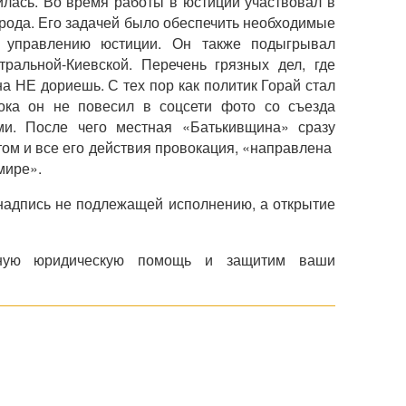
илась. Во время работы в юстиции участвовал в
орода. Его задачей было обеспечить необходимые
а управлению юстиции. Он также подыгрывал
ральной-Киевской. Перечень грязных дел, где
на НЕ дориешь. С тех пор как политик Горай стал
ока он не повесил в соцсети фото со съезда
и. После чего местная «Батькивщина» сразу
ом и все его действия провокация, «направлена ​​
омире».
надпись не подлежащей исполнению, а открытие
ную юридическую помощь и защитим ваши