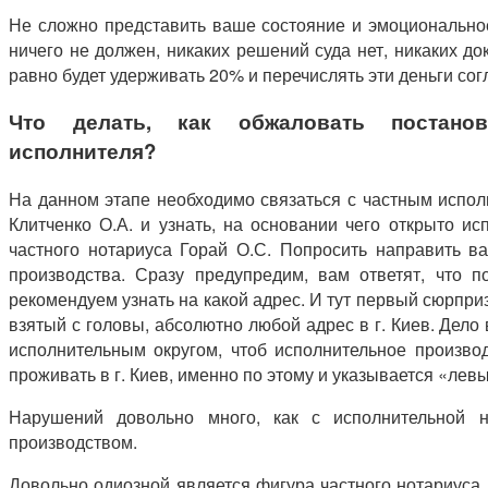
Не сложно представить ваше состояние и эмоциональное
ничего не должен, никаких решений суда нет, никаких до
равно будет удерживать 20% и перечислять эти деньги со
Что делать, как обжаловать постановл
исполнителя?
На данном этапе необходимо связаться с частным испо
Клитченко О.А. и узнать, на основании чего открыто ис
частного нотариуса Горай О.С. Попросить направить в
производства. Сразу предупредим, вам ответят, что п
рекомендуем узнать на какой адрес. И тут первый сюрприз
взятый с головы, абсолютно любой адрес в г. Киев. Дело
исполнительным округом, чтоб исполнительное произво
проживать в г. Киев, именно по этому и указывается «лев
Нарушений довольно много, как с исполнительной 
производством.
Довольно одиозной является фигура частного нотариуса