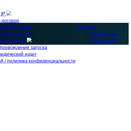
& IP
-договор
торские права
Контакты
гистрация ТМ
Написать нам
ля стартапу
Статьи сайта
провождение запуска
идический аудит
A і полилика конфиденциальности