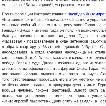
его связях с "Батькивщиной", мы расскажем ниже.
Поо информации Интернет издания "
Інсайдер Житомира
«Батькивщина» и бывший начальник областного управлен
странных событий вспомнить о репутации Горая сов
Геннадия Зубко и именно тогда он получил возможность с
был участником нескольких скандалов. Одна из гнил
участвовал - представление в суде интересов работн
отобрать квартиру у 86-летней одинокой бабушки. С
наследования, а когда будущая наследница не стала
соглашение. Зато бабушка оказалась в качестве ответчика
победа Горая в суде. Далее - избиение одного из жите
строительства офисного центра фирмой Олега Горая. Че
пострадавший узнал нынешнего частного нотариуса. Са
того потерпевшему, пообещал, что в этом месте он не ж
не без помощи тогдашнего прокурора дело замяли. Геро
вообще человек, похоже, фартовый. Вместо сесть за
возглавлял управление юстиции его просто уволили
«Житомирской лакомства». Дело опять же замяли, а Гора