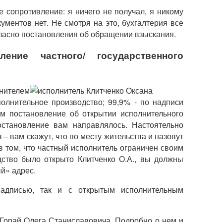
 сопротивление: я ничего не получал, я никому
кументов нет. Не смотря на это, бухгалтерия все
гласно постановления об обращении взыскания.
ение частного/ государственного
лнителем
полнительное производство; 99,9% - по надписи
ам постановление об открытии исполнительного
остановление вам направлялось. Настоятельно
 – вам скажут, что по месту жительства и назовут
 в том, что частный исполнитель ограничен своим
дство было открыто Клитченко О.А., вы должны
ый» адрес.
надписью, так и с открытым исполнительным
 Горай Олега Станиславовича. Подробно о нем и