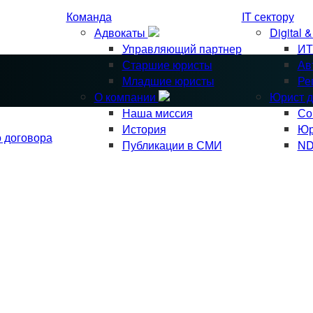
Команда
IT сектору
Адвокаты
Digital 
Управляющий партнер
ИТ
Старшие юристы
Ав
Младшие юристы
Ре
О компании
Юрист д
Наша миссия
Со
История
Юр
о договора
Публикации в СМИ
ND