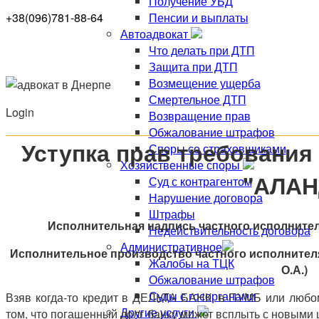
Получение УБД
Пенсии и выплаты
+38(096)781-88-64
Автоадвокат
Что делать при ДТП
Защита при ДТП
Возмещение ущерба
Смертельное ДТП
Login
Возвращение прав
Обжалование штрафов
Уступка прав требования
Споры со страховщиками
Хозяйственные споры
"АЛАН
Суд с контрагентом
Нарушение договора
Штрафы
Исполнительная надпись частного исполнител
Недействительность договора
Административное
Исполнительное производство частного исполнител
Жалобы на ТЦК
О.А.)
Обжалование штрафов
Суды с госорганами
Взяв когда-то кредит в ДЕЛЬТА БАНК, в ПУМБ или любом
Другие услуги
том, что погашенный долг банку может всплыть с новыми