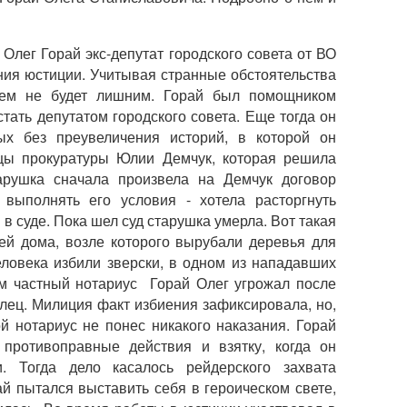
" Олег Горай экс-депутат городского совета от ВО
ия юстиции. Учитывая странные обстоятельства
сем не будет лишним. Горай был помощником
тать депутатом городского совета. Еще тогда он
ых без преувеличения историй, в которой он
ицы прокуратуры Юлии Демчук, которая решила
тарушка сначала произвела на Демчук договор
 выполнять его условия - хотела расторгнуть
 в суде. Пока шел суд старушка умерла. Вот такая
лей дома, возле которого вырубали деревья для
ловека избили зверски, в одном из нападавших
м частный нотариус Горай Олег угрожал после
илец. Милиция факт избиения зафиксировала, но,
й нотариус не понес никакого наказания. Горай
 противоправные действия и взятку, когда он
. Тогда дело касалось рейдерского захвата
й пытался выставить себя в героическом свете,