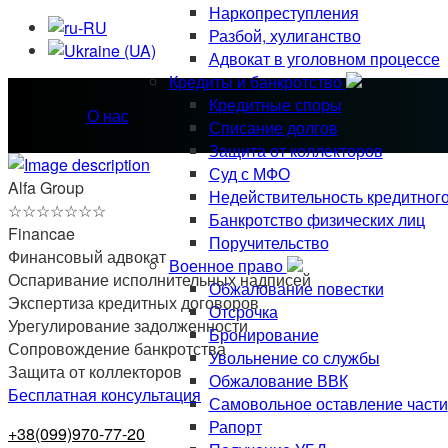
Наркопреступления
Разбой, хулиганство
Адвокат в уголовном процессе
Кредиты и банкротство
Кредитные споры
О нас
Списание долгов
Защита от коллекторов
Суд с МФО
Alfa Group
Недействительность кредитног
☆
☆
☆
☆
☆
☆
☆
Банкротство физических лиц
Financae
Поручительство
Финансовый адвокат
Военное право
Оспаривание исполнительных надписей
Обжалование повестки
Экспертиза кредитных договоров
Отсрочка
Урегулирование задолженности
Бронирование
Сопровождение банкротства
Увольнение со службы
Защита от коллекторов
Обжалование ВВК
Бесплатная консультация
Самовольное оставление части
Рапорт
+38(099)970-77-20