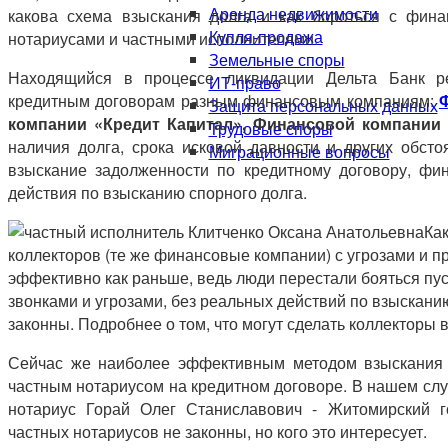
Аренда недвижимости
какова схема взыскания долга и как бороться с фин
Купля-продажа
нотариусами и частными исполнителями.
Земельные споры
Находящийся в процессе ликвидации Дельта Банк р
ИТ-право
кредитным договорам разным финансовым компаниям:
Защита персональных данных
компании «Кредит Капитал», Финансовой компан
Трудовые споры
наличия долга, срока исковой давности и других обст
Миграционные вопросы
взыскание задолженности по кредитному договору, ф
действия по взысканию спорного долга.
Ка
коллекторов (те же финансовые компании) с угрозами и п
эффективно как раньше, ведь люди перестали бояться пус
звонками и угрозами, без реальных действий по взысканию
законны. Подробнее о том, что могут сделать коллекторы 
Сейчас же наиболее эффективным методом взыскания 
частным нотариусом на кредитном договоре. В нашем сл
нотариус Горай Олег Станиславович - Житомирский г
частных нотариусов не законны, но кого это интересует.