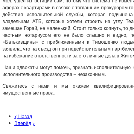
мол, ушел из юстиции сам, потому что система не измен
аферах с квартирами в связке с тогдашним прокурором г
действия исполнительной службы, которая подчинен
владельцам АТБ, которые хотели строить на углу Теат
замешан Горай, не маленький. Стоит только копнуть, то д
частным нотариусом его не было слышно и видно, п
«Батькивщины» с приближенными к Тимошенко людьм
заявила, что на съезд он при недействительным партбилет
на избежание ответственности за его личные дела в Жит
Наши адвокаты могут помочь, признать исполнительную 
исполнительного производства – незаконным.
Свяжитесь с нами и мы окажем квалифицирован
имущественные права.
< Назад
Вперёд >