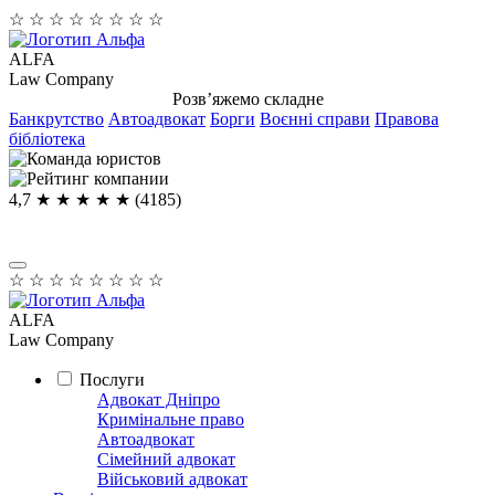
☆
☆
☆
☆
☆
☆
☆
☆
ALFA
Law Company
Розв’яжемо складне
Банкрутство
Автоадвокат
Борги
Воєнні справи
Правова
бібліотека
4,7
★ ★ ★ ★
★
(4185)
☆
☆
☆
☆
☆
☆
☆
☆
ALFA
Law Company
Послуги
Адвокат Дніпро
Кримінальне право
Автоадвокат
Сімейний адвокат
Військовий адвокат