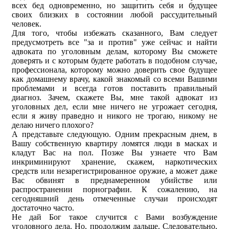
всех бед одновременно, но защитить себя и будущее
своих близких в состоянии любой рассудительный
человек.
Для того, чтобы избежать сказанного, Вам следует
предусмотреть все "за и против" уже сейчас и найти
адвоката по уголовным делам, которому Вы сможете
доверять и с которым будете работать в подобном случае,
профессионала, которому можно доверить свое будущее
как домашнему врачу, какой знакомый со всеми Вашими
проблемами и всегда готов поставить правильный
диагноз. Зачем, скажете Вы, мне такой адвокат из
уголовных дел, если мне ничего не угрожает сегодня,
если я живу праведно и никого не трогаю, никому не
делаю ничего плохого?
А представьте следующую. Одним прекрасным днем, в
Вашу собственную квартиру ломятся люди в масках и
кладут Вас на пол. Позже Вы узнаете что Вам
инкриминируют хранение, скажем, наркотических
средств или незарегистрированное оружие, а может даже
Вас обвинят в преднамеренном убийстве или
распространении порнографии. К сожалению, на
сегодняшний день отмеченные случаи происходят
достаточно часто.
Не дай Бог такое случится с Вами возбуждение
уголовного дела. Но, продолжим дальше. Следовательно,