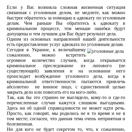
Если у Вас возникла сложная жизненная ситуация
связанная с уголовным делом, не медлите, как можно
быстрее обратитесь за помощью к адвокату по уголовным
делам. Чем раньше Вы обратитесь к адвокату в
криминальном процессе, тем меньше ошибки будут
допущены и тем лучшим для Вас будет результат дела.
Одним из основных направлений нашей деятельности
есть предоставление услуг адвоката по уголовным делам.
Сегодня в Украине, к величайшему
сожалению, можно встретить
огромное количество случаев, когда открывается
криминальное преследование из липового (не
существующей) заявления и на основании него
происходит возбуждение уголовного дела, когда к
криминальной ответственности пытаются привлечь
абсолютно не винное лицо, с единственной целью
закрыть дело или повесить его на кого-либо.
Так, как бы это странно не выглядело, кому-то и где-то
перечисленные случаи кажутся слишком выгодными.
Здесь ни об одной справедливости не может идти речь.
Просто, как говорят, мы родились не в то время и не в
том месте; согласен, что данная тема очень неприятная и
болезненная.
Ни для кого не будет секретом то, что, к сожалению,