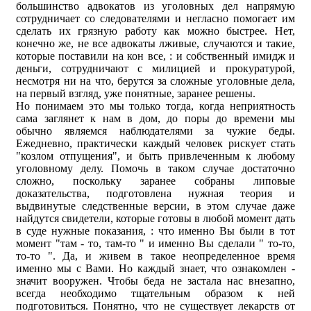
большинство адвокатов из уголовных дел напрямую
сотрудничает со следователями и негласно помогает им
сделать их грязную работу как можно быстрее. Нет,
конечно же, не все адвокаты лживые, случаются и такие,
которые поставили на кон все, : и собственный имидж и
деньги, сотрудничают с милицией и прокуратурой,
несмотря ни на что, берутся за сложные уголовные дела,
на первый взгляд, уже понятные, заранее решены.
Но понимаем это мы только тогда, когда неприятность
сама заглянет к нам в дом, до поры до времени мы
обычно являемся наблюдателями за чужие беды.
Ежедневно, практически каждый человек рискует стать
"козлом отпущения", и быть привлеченным к любому
уголовному делу. Помочь в таком случае достаточно
сложно, поскольку заранее собраны липовые
доказательства, подготовлена нужная теория и
выдвинутые следственные версии, в этом случае даже
найдутся свидетели, которые готовы в любой момент дать
в суде нужные показания, : что именно Вы были в тот
момент "там - то, там-то " и именно Вы сделали " то-то,
то-то ". Да, и живем в такое неопределенное время
именно мы с Вами. Но каждый знает, что ознакомлен -
значит вооружен. Чтобы беда не застала нас внезапно,
всегда необходимо тщательным образом к ней
подготовиться. Понятно, что не существует лекарств от