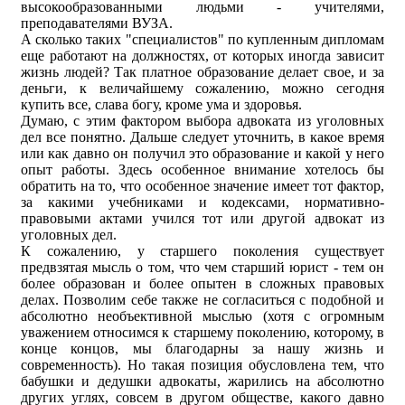
высокообразованными людьми - учителями,
преподавателями ВУЗА.
А сколько таких "специалистов" по купленным дипломам
еще работают на должностях, от которых иногда зависит
жизнь людей? Так платное образование делает свое, и за
деньги, к величайшему сожалению, можно сегодня
купить все, слава богу, кроме ума и здоровья.
Думаю, с этим фактором выбора адвоката из уголовных
дел все понятно. Дальше следует уточнить, в какое время
или как давно он получил это образование и какой у него
опыт работы. Здесь особенное внимание хотелось бы
обратить на то, что особенное значение имеет тот фактор,
за какими учебниками и кодексами, нормативно-
правовыми актами учился тот или другой адвокат из
уголовных дел.
К сожалению, у старшего поколения существует
предвзятая мысль о том, что чем старший юрист - тем он
более образован и более опытен в сложных правовых
делах. Позволим себе также не согласиться с подобной и
абсолютно необъективной мыслью (хотя с огромным
уважением относимся к старшему поколению, которому, в
конце концов, мы благодарны за нашу жизнь и
современность). Но такая позиция обусловлена тем, что
бабушки и дедушки адвокаты, жарились на абсолютно
других углях, совсем в другом обществе, какого давно