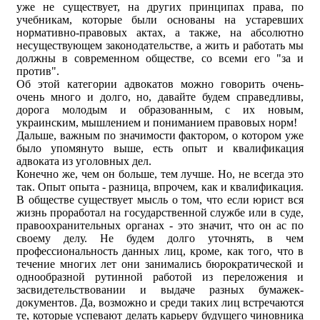
уже не существует, на других принципах права, по
учебникам, которые были основаны на устаревших
нормативно-правовых актах, а также, на абсолютно
несуществующем законодательстве, а жить и работать мы
должны в современном обществе, со всеми его "за и
против".
Об этой категории адвокатов можно говорить очень-
очень много и долго, но, давайте будем справедливы,
дорога молодым и образованным, с их новым,
украинским, мышлением и пониманием правовых норм!
Дальше, важным по значимости фактором, о котором уже
было упомянуто выше, есть опыт и квалификация
адвоката из уголовных дел.
Конечно же, чем он больше, тем лучше. Но, не всегда это
так. Опыт опыта - разница, впрочем, как и квалификация.
В обществе существует мысль о том, что если юрист вся
жизнь проработал на государственной службе или в суде,
правоохранительных органах - это значит, что он ас по
своему делу. Не будем долго уточнять, в чем
профессиональность данных лиц, кроме, как того, что в
течение многих лет они занимались бюрократической и
однообразной рутинной работой из переложения и
засвидетельствовании и выдаче разных бумажек-
документов. Да, возможно и среди таких лиц встречаются
те, которые успевают делать карьеру будущего чиновника