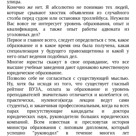
улицы.
Конечно же нет. Я абсолютно не понимаю тех людей,
которые срывают хвостик объявления из случайного
столба перед судом или остановки троллейбуса. Неужели
Вас вовсе не интересует уровень образования, опыт и
квалификация, а также опыт работы адвоката из
уголовных дел?
Первое и главнее всего, следует определиться с тем, какое
образование и в какое время она была получена, какая
специализация у будущего правозащитника и какой у
него опыт ведения подобных дел.
Многие юристы скажут в свое оправдание, что все
высшие учебные заведения дают одинаково качественную
юридическое образование.
Позволю себе не согласиться с существующей мыслью.
Ну, хотя бы исходя из того, что существует гласный
рейтинг ВУЗА, оплата за образование и уровень
преподавателей значительно отличается и колеблется от,
практически, нулевого(когда лекции ведут сами
студенты), и заканчивая профессиональным, когда на всех
парах присутствующие кандидаты и доктора
юридических наук, руководители больших юридических
компаний. Всем известная и пресловутая история
министра образования с липовым дипломом, который
успешно "руководил" в течение многих лет