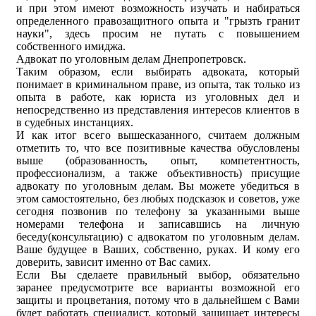
и при этом имеют возможность изучать и набираться
определенного правозащитного опыта и "грызть гранит
науки", здесь просим не путать с повышением
собственного имиджа.
Адвокат по уголовным делам Днепропетровск.
Таким образом, если выбирать адвоката, который
понимает в криминальном праве, из опыта, так только из
опыта в работе, как юриста из уголовных дел и
непосредственно из представления интересов клиентов в
в судебных инстанциях.
И как итог всего вышесказанного, считаем должным
отметить то, что все позитивные качества обусловлены
выше (образованность, опыт, компетентность,
профессионализм, а также объективность) присущие
адвокату по уголовным делам. Вы можете убедиться в
этом самостоятельно, без любых подсказок и советов, уже
сегодня позвонив по телефону за указанными выше
номерами телефона и записавшись на личную
беседу(консультацию) с адвокатом по уголовным делам.
Ваше будущее в Ваших, собственно, руках. И кому его
доверить, зависит именно от Вас самих.
Если Вы сделаете правильный выбор, обязательно
заранее предусмотрите все варианты возможной его
защиты и процветания, потому что в дальнейшем с Вами
будет работать специалист, который защищает интересы