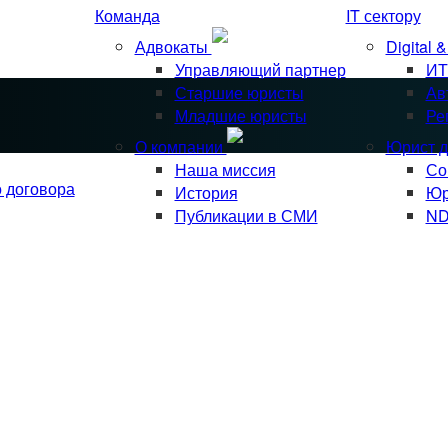
Команда
IT сектору
Адвокаты
Digital 
Управляющий партнер
ИТ
Старшие юристы
Ав
Младшие юристы
Ре
О компании
Юрист д
Наша миссия
Со
о договора
История
Юр
Публикации в СМИ
ND