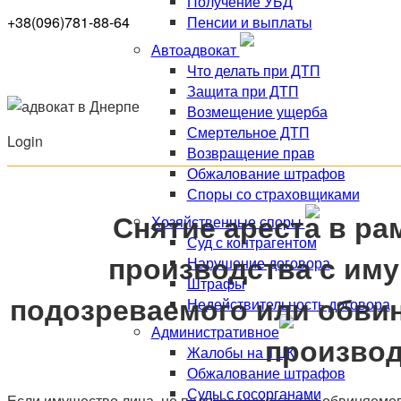
Получение УБД
Пенсии и выплаты
+38(096)781-88-64
Автоадвокат
Что делать при ДТП
Защита при ДТП
Возмещение ущерба
Смертельное ДТП
Login
Возвращение прав
Обжалование штрафов
Споры со страховщиками
Снятие ареста в ра
Хозяйственные споры
Суд с контрагентом
производства с иму
Нарушение договора
Штрафы
подозреваемого или обви
Недействительность договора
Административное
производ
Жалобы на ТЦК
Обжалование штрафов
Суды с госорганами
Если имущество лица, не подозреваемого или обвиняемог