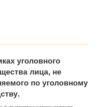
мках уголовного
щества лица, не
няемого по уголовному
ству.
о, было арестовано в рамках уголовного