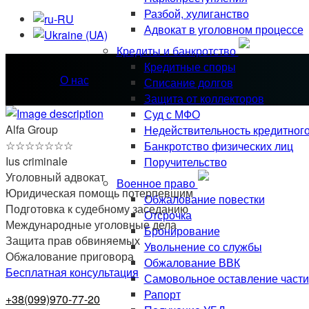
Разбой, хулиганство
Адвокат в уголовном процессе
Кредиты и банкротство
Кредитные споры
О нас
Списание долгов
Защита от коллекторов
Суд с МФО
Alfa Group
Недействительность кредитног
☆
☆
☆
☆
☆
☆
☆
Банкротство физических лиц
Ius criminale
Поручительство
Уголовный адвокат
Военное право
Юридическая помощь потерпевшим
Обжалование повестки
Подготовка к судебному заседанию
Отсрочка
Международные уголовные дела
Бронирование
Защита прав обвиняемых
Увольнение со службы
Обжалование приговора
Обжалование ВВК
Бесплатная консультация
Самовольное оставление части
Рапорт
+38(099)970-77-20