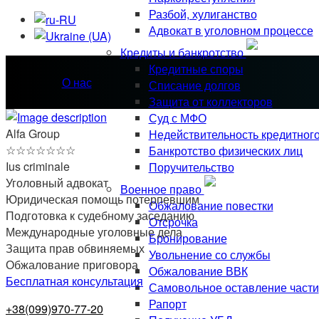
Разбой, хулиганство
Адвокат в уголовном процессе
Кредиты и банкротство
Кредитные споры
О нас
Списание долгов
Защита от коллекторов
Суд с МФО
Alfa Group
Недействительность кредитног
☆
☆
☆
☆
☆
☆
☆
Банкротство физических лиц
Ius criminale
Поручительство
Уголовный адвокат
Военное право
Юридическая помощь потерпевшим
Обжалование повестки
Подготовка к судебному заседанию
Отсрочка
Международные уголовные дела
Бронирование
Защита прав обвиняемых
Увольнение со службы
Обжалование приговора
Обжалование ВВК
Бесплатная консультация
Самовольное оставление части
Рапорт
+38(099)970-77-20