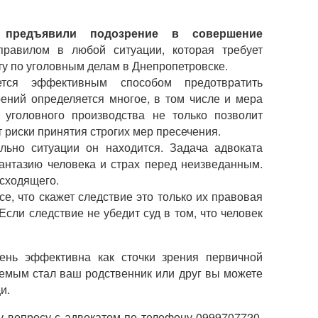
 предъявили подозрение в совершение
равилом в любой ситуации, которая требует
ту по уголовным делам в Днепропетровске.
тся эффективным способом предотвратить
ний определяется многое, в том числе и мера
 уголовного производства не только позволит
 риски принятия строгих мер пресечения.
льно ситуации он находится. Задача адвоката
антазию человека и страх перед неизведанным.
сходящего.
се, что скажет следствие это только их правовая
Если следствие не убедит суд в том, что человек
ень эффективна как сточки зрения первичной
емым стал ваш родственник или друг вы можете
и.
у вопросу с адвокатом по телефону 0999707720.