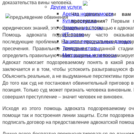
доказательства вины человека.
Другие услуги
Аренда недвижимости
Что делать если
вам
Купля-продажа
преступления
? Первым п
Земельные споры
юридических знаний, это обращение за помощью к адвока
ИТ-право
Помощь адвоката подозреваемому часто оказывае
Защита персональных данных
последующие проблемы. На этапе предъявления подозре
Трудовые споры
пресечения. Правильное поведение на данной стадии
Миграционные вопросы
определить правильную линию защиты, но и минимизирует
Адвокат помогает подозреваемому понять в какой реа
заключается и в том, чтобы успокоить разыгравшуюся ф
Объяснить реальные, а не выдуманные перспективы прои
До того как суд не постановил обвинительный приговор в
позиция. Только суд может признать человека виновным. 
совершил преступление – значит человек не виновен.
Исходя из этого помощь адвоката подозреваемому оч
помощи так и построения линии защиты. Если подозрева
подписать договор на предоставление адвокатской помощ
Лучше всего бесплатно проконсультироваться по данном