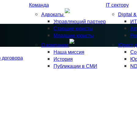
Команда
IT сектору
Адвокаты
Digital 
Управляющий партнер
ИТ
Старшие юристы
Ав
Младшие юристы
Ре
О компании
Юрист д
Наша миссия
Со
о договора
История
Юр
Публикации в СМИ
ND