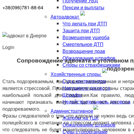
Получение УБД
Пенсии и выплаты
+38(096)781-88-64
Автоадвокат
Что делать при ДТП
Защита при ДТП
Возмещение ущерба
Смертельное ДТП
Login
Возвращение прав
Обжалование штрафов
Сопровождение адвоката в уголовном п
Споры со страховщиками
подозрен
Хозяйственные споры
Суд с контрагентом
Стать подозреваемым, как правило, неожиданная и непр
Нарушение договора
является стрессовой. Правоохранительные органы стара
Штрафы
наибольшей пользой для следствия.Как правило, люд
Недействительность договора
начинают признавать вину там где её нет или там 
подозреваемого.
Административное
Фразы следователей о том, что адвокат не нужен ведь сит
Жалобы на ТЦК
полицейского в сочетании со стрессом делают человека 
Обжалование штрафов
что следователь не будет манипулировать человеком в е
Суды с госорганами