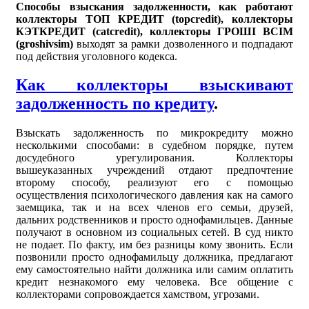
Способы взыскания задолженности, как работают
коллекторы ТОП КРЕДИТ (topcredit), коллекторы
КЭТКРЕДИТ (catcredit), коллекторы ГРОШІ ВСІМ
(groshivsim)
выходят за рамки дозволенного и подпадают
под действия уголовного кодекса.
Как коллекторы взыскивают
задолженность по кредиту
.
Взыскать задолженность по микрокредиту можно
несколькими способами: в судебном порядке, путем
досудебного урегулирования. Коллекторы
вышеуказанных учреждений отдают предпочтение
второму способу, реализуют его с помощью
осуществления психологического давления как на самого
заемщика, так и на всех членов его семьи, друзей,
дальних родственников и просто однофамильцев. Данные
получают в основном из социальных сетей. В суд никто
не подает. По факту, им без разницы кому звонить. Если
позвонили просто однофамильцу должника, предлагают
ему самостоятельно найти должника или самим оплатить
кредит незнакомого ему человека. Все общение с
коллекторами сопровождается хамством, угрозами.