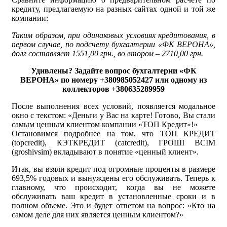
кредиту, предлагаемую на разных сайтах одной и той же
компании:
Таким образом, при одинаковых условиях кредитования, в
первом случае, по подсчету бухгалтерии «ФК ВЕРОНА»,
долг составляет 1551,00 грн., во втором – 2710,00 грн.
Удивлены? Задайте вопрос бухгалтерии «ФК
ВЕРОНА» по номеру +380985052427 или одному из
коллекторов +380635289959
После выполнения всех условий, появляется модальное
окно с текстом: «Деньги у Вас на карте! Готово, Вы стали
самым ценным клиентом компании «ТОП Кредит»!»
Остановимся подробнее на том, что ТОП КРЕДИТ
(topcredit), КЭТКРЕДИТ (catcredit), ГРОШІ ВСІМ
(groshivsim) вкладывают в понятие «ценный клиент».
Итак, вы взяли кредит под огромные проценты в размере
693,5% годовых и вынуждены его обслуживать. Теперь к
главному, что происходит, когда вы не можете
обслуживать ваш кредит в установленные сроки и в
полном объеме. Это и будет ответом на вопрос: «Кто на
самом деле для них является ценным клиентом?»