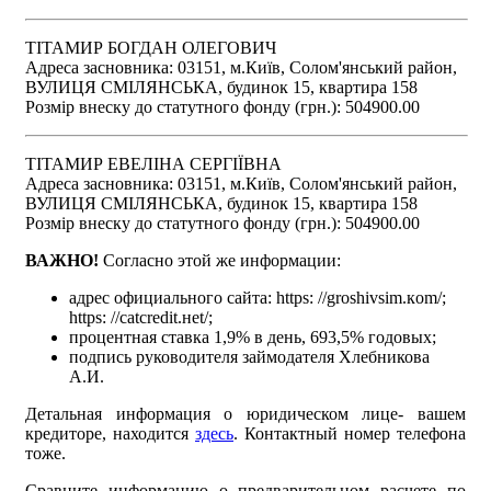
ТІТАМИР БОГДАН ОЛЕГОВИЧ
Адреса засновника: 03151, м.Київ, Солом'янський район,
ВУЛИЦЯ СМІЛЯНСЬКА, будинок 15, квартира 158
Розмір внеску до статутного фонду (грн.): 504900.00
ТІТАМИР ЕВЕЛІНА СЕРГІЇВНА
Адреса засновника: 03151, м.Київ, Солом'янський район,
ВУЛИЦЯ СМІЛЯНСЬКА, будинок 15, квартира 158
Розмір внеску до статутного фонду (грн.): 504900.00
ВАЖНО!
Согласно этой же информации:
адрес официального сайта: https: //groshivsim.кom/;
https: //catcredit.нet/;
процентная ставка 1,9% в день, 693,5% годовых;
подпись руководителя займодателя Хлебникова
А.И.
Детальная информация о юридическом лице- вашем
кредиторе, находится
здесь
. Контактный номер телефона
тоже.
Сравните информацию о предварительном расчете по