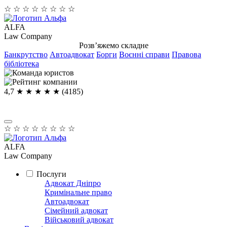
☆
☆
☆
☆
☆
☆
☆
☆
ALFA
Law Company
Розв’яжемо складне
Банкрутство
Автоадвокат
Борги
Воєнні справи
Правова
бібліотека
4,7
★ ★ ★ ★
★
(4185)
☆
☆
☆
☆
☆
☆
☆
☆
ALFA
Law Company
Послуги
Адвокат Дніпро
Кримінальне право
Автоадвокат
Сімейний адвокат
Військовий адвокат