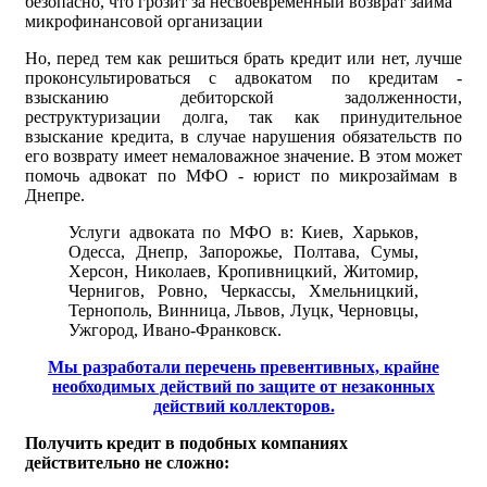
безопасно, что грозит за несвоевременный возврат займа
микрофинансовой организации
Но, перед тем как решиться брать кредит или нет, лучше
проконсультироваться с адвокатом по кредитам -
взысканию дебиторской задолженности,
реструктуризации долга, так как принудительное
взыскание кредита, в случае нарушения обязательств по
его возврату имеет немаловажное значение. В этом может
помочь адвокат по МФО - юрист по микрозаймам в
Днепре.
Услуги адвоката по МФО в: Киев, Харьков,
Одесса, Днепр, Запорожье, Полтава, Сумы,
Херсон, Николаев, Кропивницкий, Житомир,
Чернигов, Ровно, Черкассы, Хмельницкий,
Тернополь, Винница, Львов, Луцк, Черновцы,
Ужгород, Ивано-Франковск.
Мы разработали перечень превентивных, крайне
необходимых действий по защите от незаконных
действий коллекторов.
Получить кредит в подобных компаниях
действительно не сложно: