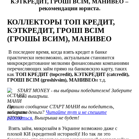
КЭТКРЕДИТ, ГРОШІ ВСІМ, МАНИВЕО –
рекомендации юриста.
КОЛЛЕКТОРЫ ТОП КРЕДИТ,
КЭТКРЕДИТ, ГРОШІ ВСІМ
(ГРОШЫ ВСИМ), МАНИВЕО
В последнее время, когда взять кредит в банке
практически невозможно, актуальным становится
микрокредитование мелкими финансовыми компаниями
перечисляющих займ прямо на банковскую карту, таких
как
ТОП КРЕДИТ (topcredit), КЭТКРЕДИТ (catcredit),
ГРОШІ ВСІМ (groshivsim), МАНИВЕО
и т.д.
START MONEY - вы выбраны победителем! Заберите
свой выигрыш.
Пришло сообщение СТАРТ МАНИ вы победитель,
заберите деньги?
Читайте тут и не спешите
радоваться.
Выигрыша не будет!
Взять займ, микрозайм в Украине возможно даже с
плохой КИ (кредитной историей)! Но так ли это