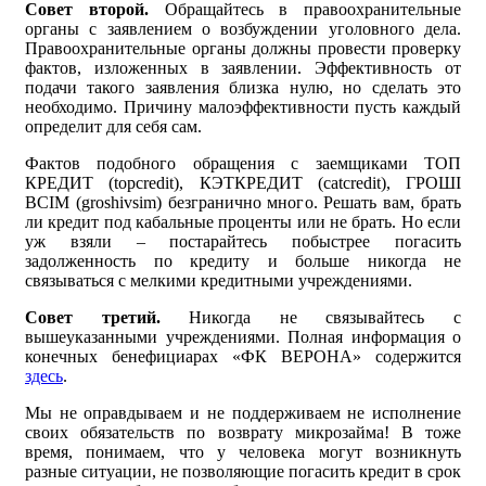
Совет второй.
Обращайтесь в правоохранительные
органы с заявлением о возбуждении уголовного дела.
Правоохранительные органы должны провести проверку
фактов, изложенных в заявлении. Эффективность от
подачи такого заявления близка нулю, но сделать это
необходимо. Причину малоэффективности пусть каждый
определит для себя сам.
Фактов подобного обращения с заемщиками ТОП
КРЕДИТ (topcredit), КЭТКРЕДИТ (catcredit), ГРОШІ
ВСІМ (groshivsim) безгранично много. Решать вам, брать
ли кредит под кабальные проценты или не брать. Но если
уж взяли – постарайтесь побыстрее погасить
задолженность по кредиту и больше никогда не
связываться с мелкими кредитными учреждениями.
Совет третий.
Никогда не связывайтесь с
вышеуказанными учреждениями. Полная информация о
конечных бенефициарах «ФК ВЕРОНА» содержится
здесь
.
Мы не оправдываем и не поддерживаем не исполнение
своих обязательств по возврату микрозайма! В тоже
время, понимаем, что у человека могут возникнуть
разные ситуации, не позволяющие погасить кредит в срок