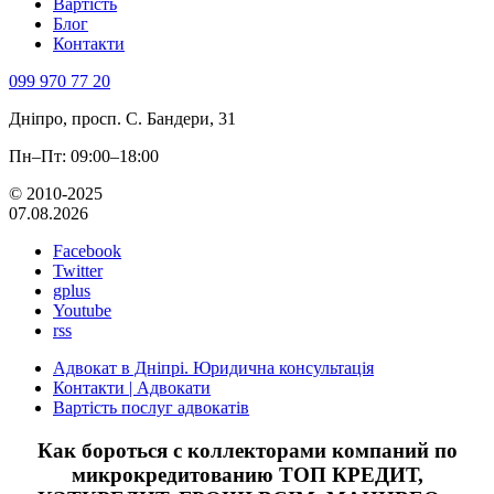
Вартість
Блог
Контакти
099 970 77 20
Дніпро, просп. С. Бандери, 31
Пн–Пт: 09:00–18:00
© 2010-2025
07.08.2026
Facebook
Twitter
gplus
Youtube
rss
Адвокат в Дніпрі. Юридична консультація
Контакти | Адвокати
Вартість послуг адвокатів
Как бороться с коллекторами компаний по
микрокредитованию ТОП КРЕДИТ,