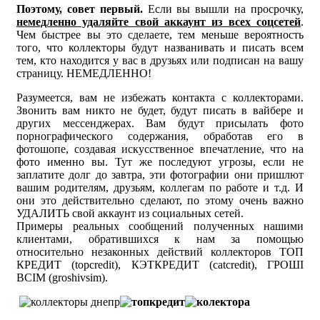
Поэтому, совет первый.
Если вы вышли на просрочку,
немедленно удаляйте свой аккаунт из всех соцсетей
.
Чем быстрее вы это сделаете, тем меньше вероятность
того, что коллекторы будут названивать и писать всем
тем, кто находится у вас в друзьях или подписан на вашу
страницу. НЕМЕДЛЕННО!
Разумеется, вам не избежать контакта с коллекторами.
Звонить вам никто не будет, будут писать в вайбере и
других мессенджерах. Вам будут присылать фото
порнографического содержания, обработав его в
фотошопе, создавая искусственное впечатление, что на
фото именно вы. Тут же последуют угрозы, если не
заплатите долг до завтра, эти фотографии они пришлют
вашим родителям, друзьям, коллегам по работе и т.д. И
они это действительно сделают, по этому очень важно
УДАЛИТЬ свой аккаунт из социальных сетей.
Примеры реальных сообщений полученных нашими
клиентами, обратившихся к нам за помощью
относительно незаконных действий коллекторов ТОП
КРЕДИТ (topcredit), КЭТКРЕДИТ (catcredit), ГРОШІ
ВСІМ (groshivsim).