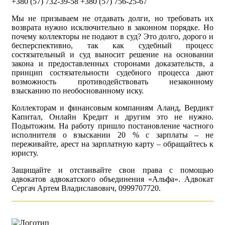
+380 (57) 732-39-58 +380 (57) 756-25-67
Мы не призываем не отдавать долги, но требовать их
возврата нужно исключительно в законном порядке. Но
почему коллекторы не подают в суд? Это долго, дорого и
бесперспективно, так как судебный процесс
состязательный и суд выносит решение на основании
закона и предоставленных сторонами доказательств, а
принцип состязательности судебного процесса дают
возможность противодействовать незаконному
взысканию по необоснованному иску.
Коллекторам и финансовым компаниям Аланд, Вердикт
Капитал, Онлайн Кредит и другим это не нужно.
Подытожим. На работу пришло постановление частного
исполнителя о взыскании 20 % с зарплаты – не
переживайте, арест на зарплатную карту – обращайтесь к
юристу.
Защищайте и отстаивайте свои права с помощью
адвокатов адвокатского объединения «Альфа». Адвокат
Сергач Артем Владиславович, 0999707720.