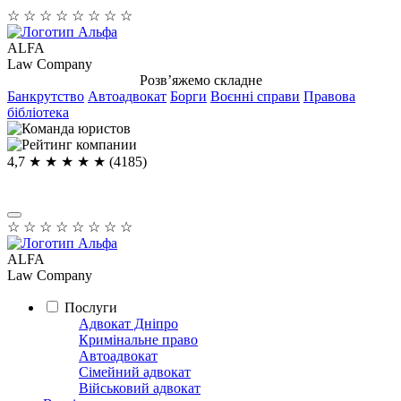
☆
☆
☆
☆
☆
☆
☆
☆
ALFA
Law Company
Розв’яжемо складне
Банкрутство
Автоадвокат
Борги
Воєнні справи
Правова
бібліотека
4,7
★ ★ ★ ★
★
(4185)
☆
☆
☆
☆
☆
☆
☆
☆
ALFA
Law Company
Послуги
Адвокат Дніпро
Кримінальне право
Автоадвокат
Сімейний адвокат
Військовий адвокат