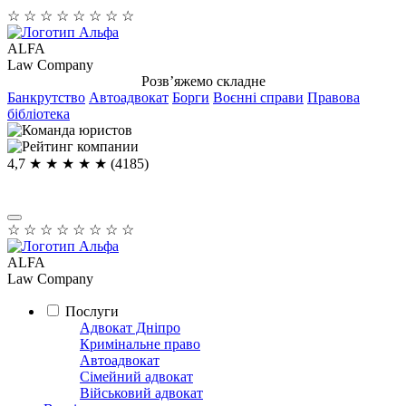
☆
☆
☆
☆
☆
☆
☆
☆
ALFA
Law Company
Розв’яжемо складне
Банкрутство
Автоадвокат
Борги
Воєнні справи
Правова
бібліотека
4,7
★ ★ ★ ★
★
(4185)
☆
☆
☆
☆
☆
☆
☆
☆
ALFA
Law Company
Послуги
Адвокат Дніпро
Кримінальне право
Автоадвокат
Сімейний адвокат
Військовий адвокат