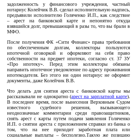
задолженность у финансового учреждения, частный
нотариус Колейчик В.В. сделал исполнительную надпись,
предъявили исполнителю Голяченко И.П., как следствие
– арест на банковской карте и непонятно откуда
взявшийся долг, превышающий в разы то, что вы брали в
МФО.
После получения ФК «Сити Финанс» права требования
по обеспеченным долгам, коллекторы пользуются
ипотечной оговоркой и оформляют на себя право
собственности на предмет ипотеки, согласно ст. 37 ЗУ
«Про ипотеку». Перед этим коллекторы обязаны
направить ипотечное уведомление по адресу проживания
ипотекодателя. Без этого ни один нотариус не оформит
документы, даже Колейчик В.В.
Что делать для снятия ареста с банковской карты мы
рассказывали не однократно (
арест на зарплатной карте
).
В последнее время, после вынесения Верховным Судом
известного судебного решения, вызывающего
неоднозначные комментарии среди правозащитников,
снять арест с карты путем подачи заявления Голяченко
И.П. о снятии ареста с приложением справки из банка о
том, что на нее приходит заработная плата или
социальные выплаты – бесполезно.Такую же позицию