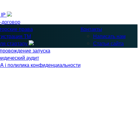
& IP
-договор
торские права
Контакты
гистрация ТМ
Написать нам
ля стартапу
Статьи сайта
провождение запуска
идический аудит
A і полилика конфиденциальности