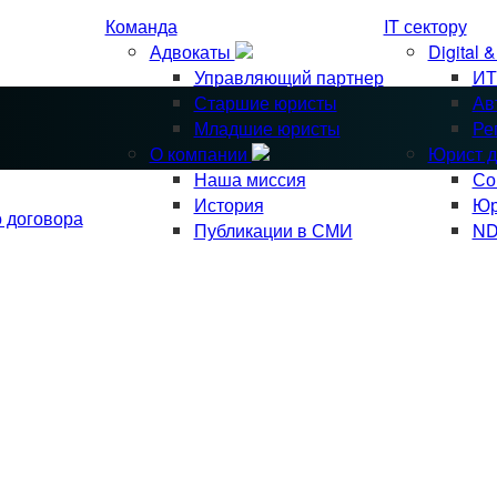
Команда
IT сектору
Адвокаты
Digital 
Управляющий партнер
ИТ
Старшие юристы
Ав
Младшие юристы
Ре
О компании
Юрист д
Наша миссия
Со
История
Юр
о договора
Публикации в СМИ
ND