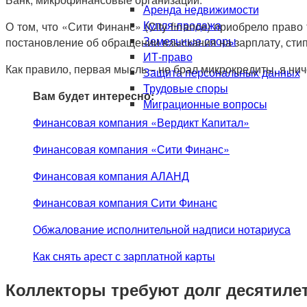
Аренда недвижимости
Купля-продажа
О том, что «Сити Финанс» (City finance) приобрело право
Земельные споры
постановление об обращении взыскания на зарплату, сти
ИТ-право
Как правило, первая мысль – не брал микрокредиты, я нич
Защита персональных данных
Трудовые споры
Вам будет интересно:
Миграционные вопросы
Финансовая компания «Вердикт Капитал»
Финансовая компания «Сити Финанс»
Финансовая компания АЛАНД
Финансовая компания Сити Финанс
Обжалование исполнительной надписи нотариуса
Как снять арест с зарплатной карты
Коллекторы требуют долг десятилет