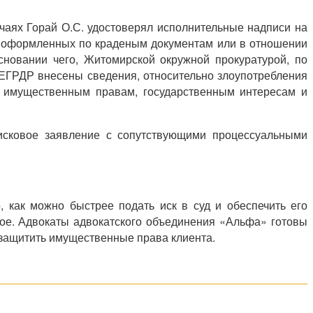
учаях Горай О.С. удостоверял исполнительные надписи на
х, оформленных по краденым документам или в отношении
сновании чего, Житомирской окружной прокуратурой, по
в ЕГРДР внесены сведения, относительно злоупотребления
д имущественным правам, государственным интересам и
 исковое заявление с сопутствующими процессуальными
, как можно быстрее подать иск в суд и обеспечить его
ное. Адвокаты адвокатского объединения «Альфа» готовы
 защитить имущественные права клиента.