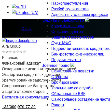
Наркопреступления
Разбой, хулиганство
Адвокат в уголовном процессе
Кредиты и банкротство
Кредитные споры
О нас
Списание долгов
Защита от коллекторов
Суд с МФО
Alfa Group
Недействительность кредитног
☆
☆
☆
☆
☆
☆
☆
Банкротство физических лиц
Financae
Поручительство
Финансовый адвокат
Военное право
Оспаривание исполнительных надписей
Обжалование повестки
Экспертиза кредитных договоров
Отсрочка
Урегулирование задолженности
Бронирование
Сопровождение банкротства
Увольнение со службы
Защита от коллекторов
Обжалование ВВК
Бесплатная консультация
Самовольное оставление части
Рапорт
+38(099)970-77-20