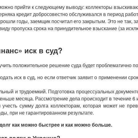
можно прийти к следующему выводу: коллекторы взыскивают 
верняка кредит добросовестно обслуживался в период рабо
рошли годы, заемщик посчитал его закрытым. Это не так, за
виду пропуска срока на принудительное взыскание (за иск
нанс» иск в суд?
олучить положительное решение суда будет проблематично п
одать иск в суд, но если ответчик заявит о применении ср
ельный и трудоемкий. Подготовка процессуальных документ
еньше месяца. Рассмотрение дела происходит в течение 6 
и учесть сумму долга коллекторам, которая может не пре
оды, при не гарантированном результате.
олг как можно быстрее и как можно больше.
ют долги в Украине?