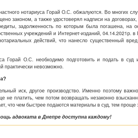
астного нотариуса Горай О.С. обжалуются. Во многих сл
щено законом, а также удостоверял надписи на договора
едиты, задолженность по которым была погашена, на о
рственных учреждений и Интернет-изданий, 04.14.2021р. 
отариальных действий, что нанесло существенный вре
са Горай О.С. необходимо подготовить и подать в суд
ий практически невозможно.
са?
ельный иск, другое производство. Именно поэтому важно
ще не платить, чем потом возвращать незаконно взыскан
ет, что чем быстрее подаются материалы в суд, тем проще
ощь адвоката в Днепре доступна каждому!