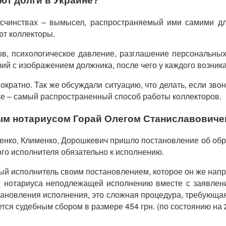
счинствах – вымысел, распространяемый ими самими дл
ют коллекторы.
ков, психологическое давление, разглашение персональны
й с изображением должника, после чего у каждого возника
ократно. Так же обсуждали ситуацию, что делать, если зво
ке – самый распространенный способ работы коллекторов.
ым нотариусом Горай Олегом Станиславовиче
ченко, Клименко, Дорошкевич пришло постановление об обр
ого исполнителя обязательно к исполнению.
ый исполнитель своим постановлением, которое он же напра
и нотариуса неподлежащей исполнению вместе с заявлени
становления исполнения, это сложная процедура, требующа
ся судебным сбором в размере 454 грн. (по состоянию на 2