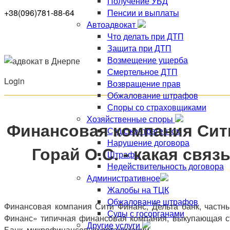
Получение УБД
Пенсии и выплаты
+38(096)781-88-64
Автоадвокат
Что делать при ДТП
Защита при ДТП
Возмещение ущерба
Смертельное ДТП
Login
Возвращение прав
Обжалование штрафов
Споры со страховщиками
Хозяйственные споры
Финансовая компания Сити 
Суд с контрагентом
Нарушение договора
Горай О.С. - какая свя
Штрафы
Недействительность договора
Административное
Жалобы на ТЦК
Обжалование штрафов
Финансовая компания Сити Финанс, Дельта банк, частны
Суды с госорганами
Финанс» типичная финансовая компания, выкупающая ст
Другие услуги
Банк, микрофинансовые организации.