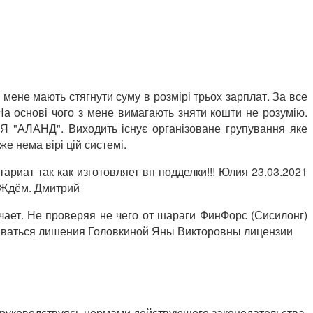
 мене мають стягнути суму в розмірі трьох зарплат. За все
На основі чого з мене вимагають зняти кошти не розумію.
ІЯ "АЛАНД". Виходить існує організоване групування яке
е нема вірі цій системі.
риат так как изготовляет вп подделки!!! Юлия 23.03.2021
 Ждём. Дмитрий
чает. Не проверяя не чего от шараги ФинФорс (Сисилонг)
биваться лишения Головкиной Яны Викторовны лицензии
, руководствуясь нормами действующего законодательства.