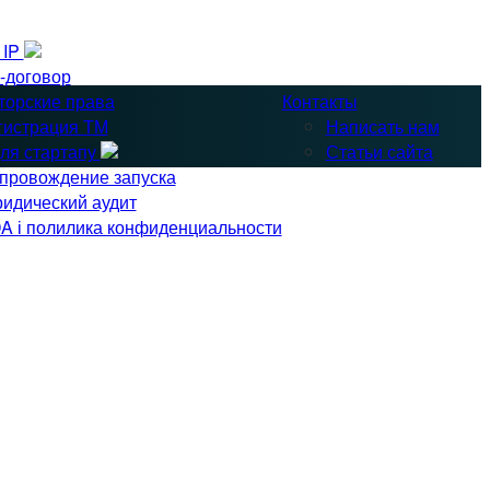
& IP
-договор
торские права
Контакты
гистрация ТМ
Написать нам
ля стартапу
Статьи сайта
провождение запуска
идический аудит
A і полилика конфиденциальности