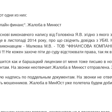
т одни из них:
Онлайн финанс". Жалоба в Минюст
ові виконавчого напису від Головкіна Я.В. згідно з якого з
 в листопаді 2014 року, про що свідчить довідка з УБКІ. 
і з виконавцем - Малкова М.В. - ТОВ "ФІНАНСОВА КОМПАН
! Не кожен захоче піти до суду відстоювати права, так як вж
ится как и баршацкий лицензии от меня тоже письмо в нота
ентам. На звонки неотвечает.Жалоба в Минюст отправлена.
ную надпись по поддельным документам. На звонки не отве
ать мошенников. Жалоба в МинЮст уже полетела будем до
овленном законом порядке, исключительно в правовом поле