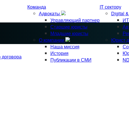
Команда
IT сектору
Адвокаты
Digital 
Управляющий партнер
ИТ
Старшие юристы
Ав
Младшие юристы
Ре
О компании
Юрист д
Наша миссия
Со
История
Юр
о договора
Публикации в СМИ
ND