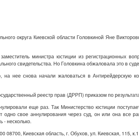
ьного округа Киевской области Головкиной Яне Викторовне
заместитель министра юстиции из регистрационных воп
ального свидетельства. Но Головкина обжаловала это в суд
о, на нее снова начали жаловаться в Антирейдерскую к
осударственный реестр прав (ДРРП) приказом по результат
нулировали еще раз. Так Министерство юстиции поступает
т одно свое аннулирования через суд, он или она все ра
 - несколько.
0 08700, Киевская область, г. Обухов, ул. Киевская, 115, к.1