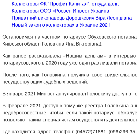
Коллекторы ФК "Профит Капитал", откуда долг.
Коллекторы ООО «Росвен Инвест Украина
Приватний виконавець Дорошкевич Віра Леонідівна
Новый закон о коллекторах в Украине 2021
Остановимся на частном нотариусе Обуховского нотариал
Київської області Головкіна Яна Вікторівна).
Как ранее рассказывала «Нашим деньгам» в интервью 
нотариусов, кого в 2020 году уже один раз лишали нотари
После того, как Головкина получила свое свидетельств
несуществующих судебных решений.
В январе 2021 Минюст аннулировал Головкину доступ в Г
В феврале 2021 доступ к тому же реестра Головкина ан
недобросовестные, чтобы, если такой нотариус, обжалуе
позволяют таким специалистам осуществлять деятельность
Где находится, адрес, телефон: (04572)71881, (096)296-35-0