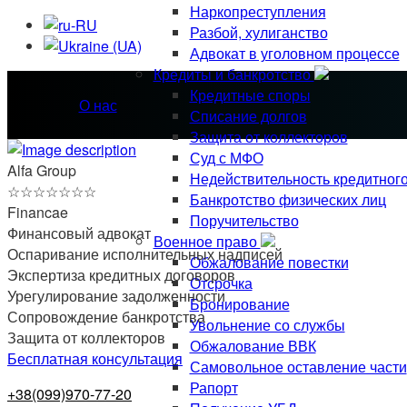
Наркопреступления
Разбой, хулиганство
Адвокат в уголовном процессе
Кредиты и банкротство
Кредитные споры
О нас
Списание долгов
Защита от коллекторов
Суд с МФО
Alfa Group
Недействительность кредитног
☆
☆
☆
☆
☆
☆
☆
Банкротство физических лиц
Financae
Поручительство
Финансовый адвокат
Военное право
Оспаривание исполнительных надписей
Обжалование повестки
Экспертиза кредитных договоров
Отсрочка
Урегулирование задолженности
Бронирование
Сопровождение банкротства
Увольнение со службы
Защита от коллекторов
Обжалование ВВК
Бесплатная консультация
Самовольное оставление части
Рапорт
+38(099)970-77-20