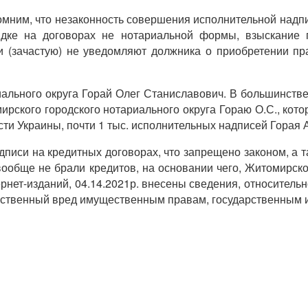
омним, что незаконность совершения исполнительной надпи
дке на договорах не нотариальной формы, взыскание 
 (зачастую) не уведомляют должника о приобретении пра
льного округа Горай Олег Станиславович. В большинстве
рского городского нотариального округа Гораю О.С., кот
ти Украины, почти 1 тыс. исполнительных надписей Горая А
дписи на кредитных договорах, что запрещено законом, а 
обще не брали кредитов, на основании чего, Житомирско
рнет-изданий, 04.14.2021р. внесены сведения, относител
твенный вред имущественным правам, государственным инт