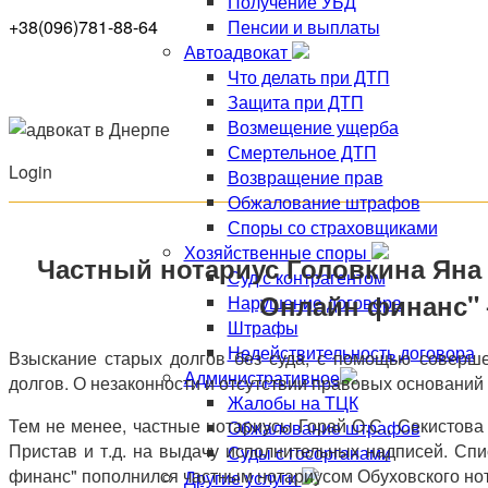
Получение УБД
Пенсии и выплаты
+38(096)781-88-64
Автоадвокат
Что делать при ДТП
Защита при ДТП
Возмещение ущерба
Смертельное ДТП
Login
Возвращение прав
Обжалование штрафов
Споры со страховщиками
Хозяйственные споры
Частный нотариус Головкина Яна 
Суд с контрагентом
Онлайн финанс" 
Нарушение договора
Штрафы
Недействительность договора
Взыскание старых долгов без суда, с помощью соверш
Административное
долгов. О незаконности и отсутствии правовых основани
Жалобы на ТЦК
Тем не менее, частные нотариусы Горай О.С., Секистова
Обжалование штрафов
Пристав и т.д. на выдачу исполнительных надписей. 
Суды с госорганами
финанс" пополнился частным нотариусом Обуховского нот
Другие услуги