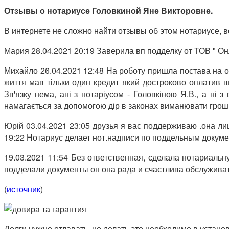
Отзывы о нотариусе Головкиной Яне Викторовне.
В интернете не сложно найти отзывы об этом нотариусе, во
Мария 28.04.2021 20:19 Заверила вп подделку от ТОВ " 
Михайло 26.04.2021 12:48 На роботу пришла постава на осн
життя мав тільки один кредит який достроково оплатив ще
Зв'язку нема, ані з нотаріусом - Головкіною Я.В., а н
намагається за допомогою дір в законах виманювати гроші !!
Юрій 03.04.2021 23:05 друзья я вас поддерживаю .она лиш
19:22 Нотариус делает нот.надписи по поддельным докум
19.03.2021 11:54 Без ответственная, сделала нотариаль
подделали документы он она рада и счастлива обслужив
(
источник
)
Долги нужно отдавать, но делать это необходимо в устан