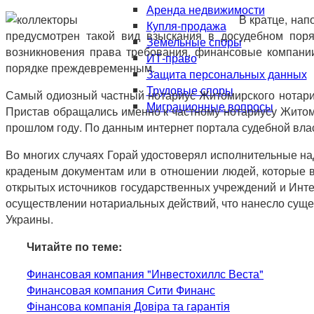
Аренда недвижимости
В кратце, нап
Купля-продажа
предусмотрен такой вид взыскания в досудебном поря
Земельные споры
возникновения права требования, финансовые компании
ИТ-право
порядке преждевременным.
Защита персональных данных
Трудовые споры
Самый одиозный частный нотариус Житомирского нотариа
Миграционные вопросы
Пристав обращались именно к частному нотариусу Житоми
прошлом году. По данным интернет портала судебной влас
Во многих случаях Горай удостоверял исполнительные на
краденым документам или в отношении людей, которые во
открытых источников государственных учреждений и Инте
осуществлении нотариальных действий, что нанесло сущес
Украины.
Читайте по теме:
Финансовая компания "Инвестохиллс Веста"
Финансовая компания Сити Финанс
Фінансова компанія Довіра та гарантія