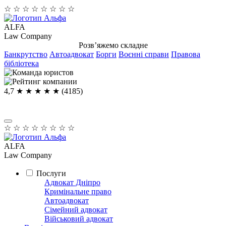
☆
☆
☆
☆
☆
☆
☆
☆
ALFA
Law Company
Розв’яжемо складне
Банкрутство
Автоадвокат
Борги
Воєнні справи
Правова
бібліотека
4,7
★ ★ ★ ★
★
(4185)
☆
☆
☆
☆
☆
☆
☆
☆
ALFA
Law Company
Послуги
Адвокат Дніпро
Кримінальне право
Автоадвокат
Сімейний адвокат
Військовий адвокат