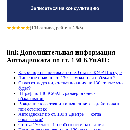
Записаться на консультацию
★
★
★
★
★
(134 отзыва, рейтинг 4.9/5)
link
Дополнительная информация
Автоадвоката по ст. 130 КУпАП:
Как оспорить протокол по 130 статье КУоАП в суде
Лишение прав по ст. 130 — можно ли избежать?
Отказ от медосвидетельствования по 130 статье: что
будет?
Штраф по 130 КУоАП: размер, нюансы,
обжалование
Вождение в состоянии опьянения: как действовать
при остановке
Автоадвокат по ст. 130 в Днепре — когда
обращаться?
Статья 130 часть 1: особенности наказания
Повторное нарушение ст. 130: чем грозит