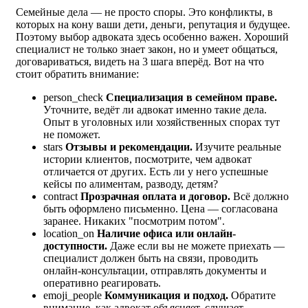
Семейные дела — не просто споры. Это конфликты, в
которых на кону ваши дети, деньги, репутация и будущее.
Поэтому выбор адвоката здесь особенно важен. Хороший
специалист не только знает закон, но и умеет общаться,
договариваться, видеть на 3 шага вперёд. Вот на что
стоит обратить внимание:
person_check
Специализация в семейном праве.
Уточните, ведёт ли адвокат именно такие дела.
Опыт в уголовных или хозяйственных спорах тут
не поможет.
stars
Отзывы и рекомендации.
Изучите реальные
истории клиентов, посмотрите, чем адвокат
отличается от других. Есть ли у него успешные
кейсы по алиментам, разводу, детям?
contract
Прозрачная оплата и договор.
Всё должно
быть оформлено письменно. Цена — согласована
заранее. Никаких "посмотрим потом".
location_on
Наличие офиса или онлайн-
доступности.
Даже если вы не можете приехать —
специалист должен быть на связи, проводить
онлайн-консультации, отправлять документы и
оперативно реагировать.
emoji_people
Коммуникация и подход.
Обратите
внимание, как адвокат объясняет, слушает,