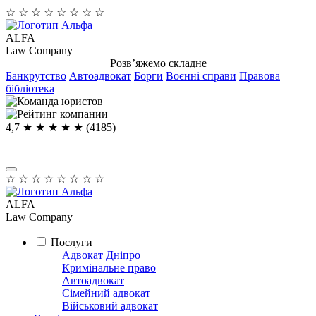
☆
☆
☆
☆
☆
☆
☆
☆
ALFA
Law Company
Розв’яжемо складне
Банкрутство
Автоадвокат
Борги
Воєнні справи
Правова
бібліотека
4,7
★ ★ ★ ★
★
(4185)
☆
☆
☆
☆
☆
☆
☆
☆
ALFA
Law Company
Послуги
Адвокат Дніпро
Кримінальне право
Автоадвокат
Сімейний адвокат
Військовий адвокат