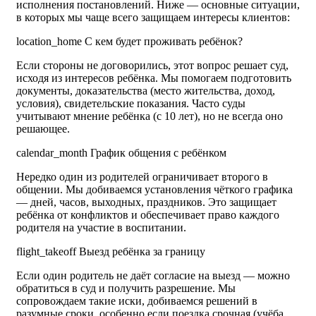
исполнения постановлений. Ниже — основные ситуации,
в которых мы чаще всего защищаем интересы клиентов:
location_home
С кем будет проживать ребёнок?
Если стороны не договорились, этот вопрос решает суд,
исходя из интересов ребёнка. Мы помогаем подготовить
документы, доказательства (место жительства, доход,
условия), свидетельские показания. Часто суды
учитывают мнение ребёнка (с 10 лет), но не всегда оно
решающее.
calendar_month
График общения с ребёнком
Нередко один из родителей ограничивает второго в
общении. Мы добиваемся установления чёткого графика
— дней, часов, выходных, праздников. Это защищает
ребёнка от конфликтов и обеспечивает право каждого
родителя на участие в воспитании.
flight_takeoff
Выезд ребёнка за границу
Если один родитель не даёт согласие на выезд — можно
обратиться в суд и получить разрешение. Мы
сопровождаем такие иски, добиваемся решений в
разумные сроки, особенно если поездка срочная (учёба,