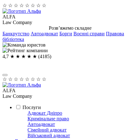
☆
☆
☆
☆
☆
☆
☆
☆
ALFA
Law Company
Розв’яжемо складне
Банкрутство
Автоадвокат
Борги
Воєнні справи
Правова
бібліотека
4,7
★ ★ ★ ★
★
(4185)
☆
☆
☆
☆
☆
☆
☆
☆
ALFA
Law Company
Послуги
Адвокат Дніпро
Кримінальне право
Автоадвокат
Сімейний адвокат
Військовий адвокат