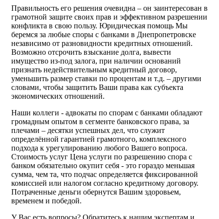
Правильность его решения очевидна – он заинтересован в
грамотной защите своих прав и эффективном разрешении
конфликта в свою пользу. Юридическая помощь Мы
беремся за любые споры с банками в Днепропетровске
независимо от разновидности кредитных отношений.
Возможно отсрочить взыскание долга, вывести
имущество из-под залога, при наличии оснований
признать недействительным кредитный договор,
уменьшить размер ставки по процентам и т.д. – другими
словами, чтобы защитить Ваши права как субъекта
экономических отношений.
Наши коллеги - адвокаты по спорам с банками обладают
громадным опытом в сегменте банковского права, за
плечами – десятки успешных дел, что служит
определённой гарантией грамотного, комплексного
подхода к урегулированию любого Вашего вопроса.
Стоимость услуг Цена услуги по разрешению спора с
банком обязательно окупит себя - это гораздо меньшая
сумма, чем та, что подчас определяется фиксированной
комиссией или налогом согласно кредитному договору.
Потраченные деньги обернутся Вашим здоровьем,
временем и победой.
У Вас есть вопросы? Обратитесь к нашим экспертам и