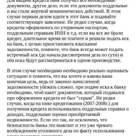
Для выдачи кредита банк получил все необходимые
документы, другое дело, если эти документы поддельные
и вы стали жертвой мошеннических действий. В этом
случае первым делом идите в этот банк и подавайте
соответствующее заявление. Не редки случаи, когда
кредиты оформлялись по утерянным паспортам,
поддельным справкам ИНН и т.д. если вы все же брали
кредит, длительное время не платите и решили подать иск
на банк, с целью приостановить взыскание
задолженности, помните, что банк всегда может подать
встречный иск (до начала рассмотрения дела по сути) и
оба иска будут рассматриваться в одном производстве.
В этом случае необходимо необходимо реально оценивать
ситуацию и помнить, что вы хотите и какова ваша
конечная цель, ведь от законно начисленной
задолженности убежать сложно. при подаче иска к банку
необходимо, чтоб пакет документов, который подавался
при оформлении кредита не был "серым". Не редки
случаи, когда на пике кредитования (2007-2008г.) для
получения кредита использовались поддельные справки о
доходах, поддельные оценки приобретаемой
недвижимости. Если это так, не исключено, что
безопасность банка это выяснит и это уже чревато
возбуждением уголовного дела по факту использования