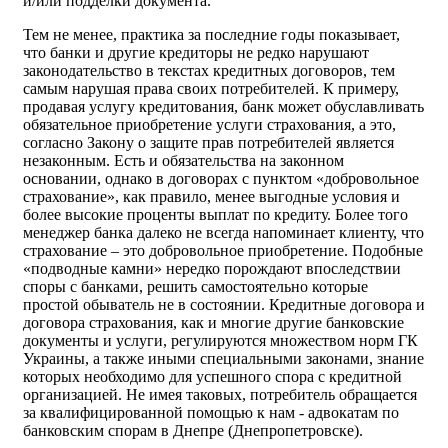
и/или подделки документа.
Тем не менее, практика за последние годы показывает,
что банки и другие кредиторы не редко нарушают
законодательство в текстах кредитных договоров, тем
самым нарушая права своих потребителей. К примеру,
продавая услугу кредитования, банк может обуславливать
обязательное приобретение услуги страхования, а это,
согласно Закону о защите прав потребителей является
незаконным. Есть и обязательства на законном
основании, однако в договорах с пунктом «добровольное
страхование», как правило, менее выгодные условия и
более высокие проценты выплат по кредиту. Более того
менеджер банка далеко не всегда напоминает клиенту, что
страхование – это добровольное приобретение. Подобные
«подводные камни» нередко порождают впоследствии
споры с банками, решить самостоятельно которые
простой обыватель не в состоянии. Кредитные договора и
договора страхования, как и многие другие банковские
документы и услуги, регулируются множеством норм ГК
Украины, а также иными специальными законами, знание
которых необходимо для успешного спора с кредитной
организацией. Не имея таковых, потребитель обращается
за квалифицированной помощью к нам - адвокатам по
банковским спорам в Днепре (Днепропетровске).