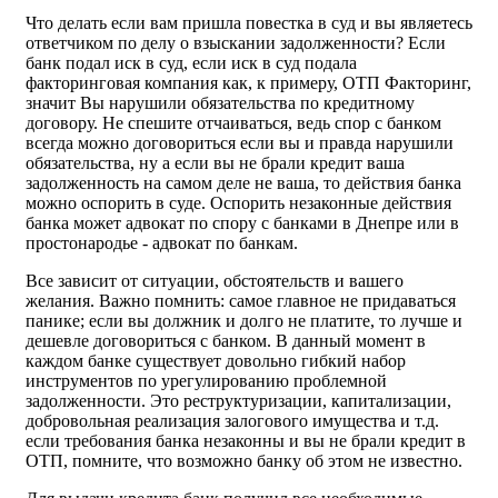
Что делать если вам пришла повестка в суд и вы являетесь
ответчиком по делу о взыскании задолженности? Если
банк подал иск в суд, если иск в суд подала
факторинговая компания как, к примеру, ОТП Факторинг,
значит Вы нарушили обязательства по кредитному
договору. Не спешите отчаиваться, ведь спор с банком
всегда можно договориться если вы и правда нарушили
обязательства, ну а если вы не брали кредит ваша
задолженность на самом деле не ваша, то действия банка
можно оспорить в суде. Оспорить незаконные действия
банка может адвокат по спору с банками в Днепре или в
простонародье - адвокат по банкам.
Все зависит от ситуации, обстоятельств и вашего
желания. Важно помнить: самое главное не придаваться
панике; если вы должник и долго не платите, то лучше и
дешевле договориться с банком. В данный момент в
каждом банке существует довольно гибкий набор
инструментов по урегулированию проблемной
задолженности. Это реструктуризации, капитализации,
добровольная реализация залогового имущества и т.д.
если требования банка незаконны и вы не брали кредит в
ОТП, помните, что возможно банку об этом не известно.