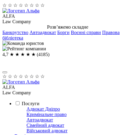
☆
☆
☆
☆
☆
☆
☆
☆
ALFA
Law Company
Розв’яжемо складне
Банкрутство
Автоадвокат
Борги
Воєнні справи
Правова
бібліотека
4,7
★ ★ ★ ★
★
(4185)
☆
☆
☆
☆
☆
☆
☆
☆
ALFA
Law Company
Послуги
Адвокат Дніпро
Кримінальне право
Автоадвокат
Сімейний адвокат
Військовий адвокат