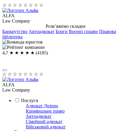
☆
☆
☆
☆
☆
☆
☆
☆
ALFA
Law Company
Розв’яжемо складне
Банкрутство
Автоадвокат
Борги
Воєнні справи
Правова
бібліотека
4,7
★ ★ ★ ★
★
(4185)
☆
☆
☆
☆
☆
☆
☆
☆
ALFA
Law Company
Послуги
Адвокат Дніпро
Кримінальне право
Автоадвокат
Сімейний адвокат
Військовий адвокат