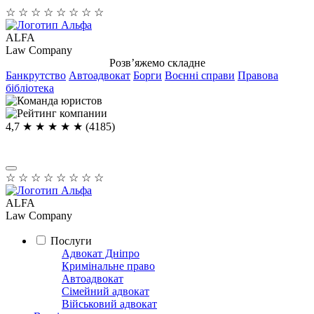
☆
☆
☆
☆
☆
☆
☆
☆
ALFA
Law Company
Розв’яжемо складне
Банкрутство
Автоадвокат
Борги
Воєнні справи
Правова
бібліотека
4,7
★ ★ ★ ★
★
(4185)
☆
☆
☆
☆
☆
☆
☆
☆
ALFA
Law Company
Послуги
Адвокат Дніпро
Кримінальне право
Автоадвокат
Сімейний адвокат
Військовий адвокат