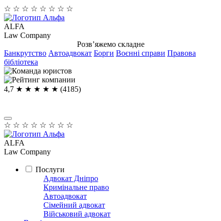
☆
☆
☆
☆
☆
☆
☆
☆
ALFA
Law Company
Розв’яжемо складне
Банкрутство
Автоадвокат
Борги
Воєнні справи
Правова
бібліотека
4,7
★ ★ ★ ★
★
(4185)
☆
☆
☆
☆
☆
☆
☆
☆
ALFA
Law Company
Послуги
Адвокат Дніпро
Кримінальне право
Автоадвокат
Сімейний адвокат
Військовий адвокат