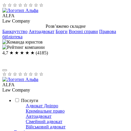
☆
☆
☆
☆
☆
☆
☆
☆
ALFA
Law Company
Розв’яжемо складне
Банкрутство
Автоадвокат
Борги
Воєнні справи
Правова
бібліотека
4,7
★ ★ ★ ★
★
(4185)
☆
☆
☆
☆
☆
☆
☆
☆
ALFA
Law Company
Послуги
Адвокат Дніпро
Кримінальне право
Автоадвокат
Сімейний адвокат
Військовий адвокат