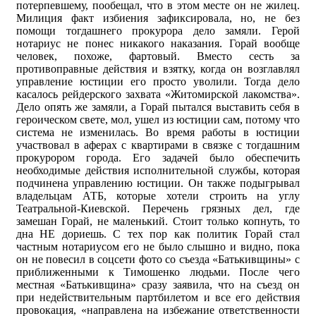
потерпевшему, пообещал, что в этом месте он не жилец.
Милиция факт избиения зафиксировала, но, не без
помощи тогдашнего прокурора дело замяли. Герой
нотариус не понес никакого наказания. Горай вообще
человек, похоже, фартовый. Вместо сесть за
противоправные действия и взятку, когда он возглавлял
управление юстиции его просто уволили. Тогда дело
касалось рейдерского захвата «Житомирской лакомства».
Дело опять же замяли, а Горай пытался выставить себя в
героическом свете, мол, ушел из юстиции сам, потому что
система не изменилась. Во время работы в юстиции
участвовал в аферах с квартирами в связке с тогдашним
прокурором города. Его задачей было обеспечить
необходимые действия исполнительной службы, которая
подчинена управлению юстиции. Он также подыгрывал
владельцам АТБ, которые хотели строить на углу
Театральной-Киевской. Перечень грязных дел, где
замешан Горай, не маленький. Стоит только копнуть, то
дна НЕ дориешь. С тех пор как политик Горай стал
частным нотариусом его не было слышно и видно, пока
он не повесил в соцсети фото со съезда «Батькивщины» с
приближенными к Тимошенко людьми. После чего
местная «Батькивщина» сразу заявила, что на съезд он
при недействительным партбилетом и все его действия
провокация, «направлена ​​на избежание ответственности