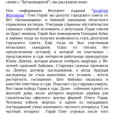
связях с "Батькивщиной", мы расскажем ниже.
Поо информации Интернет издания "
Інсайдер
Житомира
" Олег Горай экс-депутат городского совета от
ВО «Батькивщина» и бывший начальник областного
управления юстиции. Учитывая странные обстоятельства
странных событий вспомнить о репутации Горая совсем
не будет лишним. Горай был помощником Геннадия Зубко
и именно тогда он получил возможность стать депутатом
городского совета. Еще тогда он был участником
нескольких скандалов. Одна из гнилых без
преувеличения историй, в которой он участвовал -
представление в суде интересов работницы прокуратуры
Юлии Демчук, которая решила отобрать квартиру у 86-
летней одинокой бабушки. Старушка сначала произвела
на Демчук договор наследования, а когда будущая
наследница не стала выполнять его условия - хотела
расторгнуть соглашение. Зато бабушка оказалась в
качестве ответчика в суде. Пока шел суд старушка умерла.
Вот такая победа Горая в суде. Далее - избиение одного из
жителей дома, возле которого вырубали деревья для
строительства офисного центра фирмой Олега Горая.
Человека избили зверски, в одном из нападавших
пострадавший узнал нынешнего частного нотариуса. Сам
частный нотариус Горай Олег угрожал после того