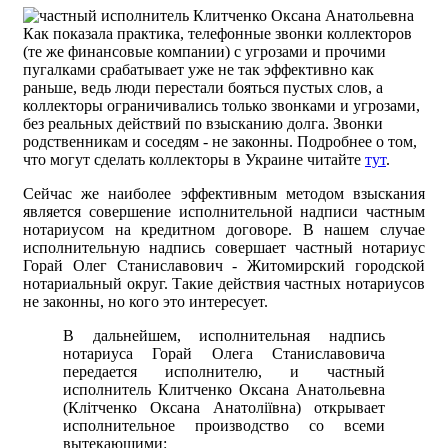
Как показала практика, телефонные звонки коллекторов
(те же финансовые компании) с угрозами и прочими
пугалками срабатывает уже не так эффективно как
раньше, ведь люди перестали бояться пустых слов, а
коллекторы ограничивались только звонками и угрозами,
без реальных действий по взысканию долга. Звонки
родственникам и соседям - не законны. Подробнее о том,
что могут сделать коллекторы в Украине читайте
тут
.
Сейчас же наиболее эффективным методом взыскания
является совершение исполнительной надписи частным
нотариусом на кредитном договоре. В нашем случае
исполнительную надпись совершает частный нотариус
Горай Олег Станиславович - Житомирский городской
нотариальный округ. Такие действия частных нотариусов
не законны, но кого это интересует.
В дальнейшем, исполнительная надпись
нотариуса Горай Олега Станиславовича
передается исполнителю, и частный
исполнитель Клитченко Оксана Анатольевна
(Клітченко Оксана Анатоліївна) открывает
исполнительное производство со всеми
вытекающими: