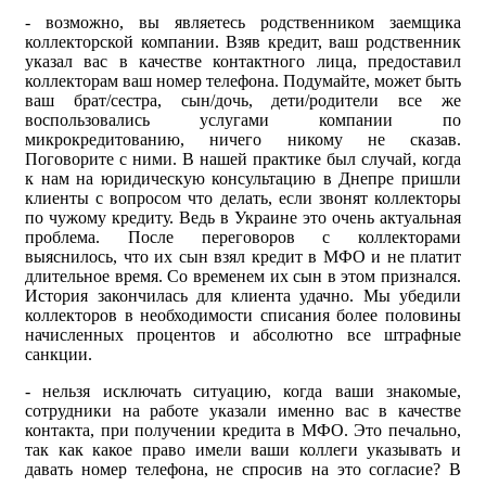
- возможно, вы являетесь родственником заемщика
коллекторской компании. Взяв кредит, ваш родственник
указал вас в качестве контактного лица, предоставил
коллекторам ваш номер телефона. Подумайте, может быть
ваш брат/сестра, сын/дочь, дети/родители все же
воспользовались услугами компании по
микрокредитованию, ничего никому не сказав.
Поговорите с ними. В нашей практике был случай, когда
к нам на юридическую консультацию в Днепре пришли
клиенты с вопросом что делать, если звонят коллекторы
по чужому кредиту. Ведь в Украине это очень актуальная
проблема. После переговоров с коллекторами
выяснилось, что их сын взял кредит в МФО и не платит
длительное время. Со временем их сын в этом признался.
История закончилась для клиента удачно. Мы убедили
коллекторов в необходимости списания более половины
начисленных процентов и абсолютно все штрафные
санкции.
- нельзя исключать ситуацию, когда ваши знакомые,
сотрудники на работе указали именно вас в качестве
контакта, при получении кредита в МФО. Это печально,
так как какое право имели ваши коллеги указывать и
давать номер телефона, не спросив на это согласие? В