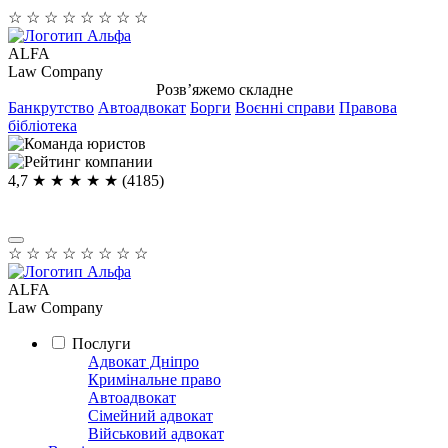
☆
☆
☆
☆
☆
☆
☆
☆
ALFA
Law Company
Розв’яжемо складне
Банкрутство
Автоадвокат
Борги
Воєнні справи
Правова
бібліотека
4,7
★ ★ ★ ★
★
(4185)
☆
☆
☆
☆
☆
☆
☆
☆
ALFA
Law Company
Послуги
Адвокат Дніпро
Кримінальне право
Автоадвокат
Сімейний адвокат
Військовий адвокат