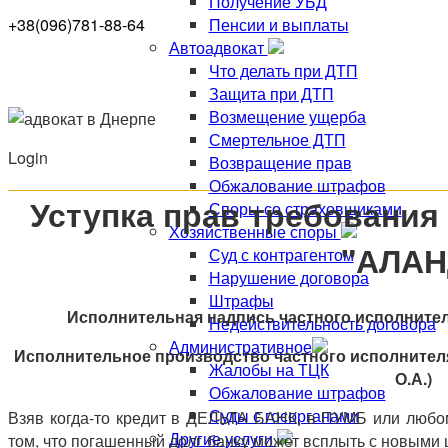
Получение УБД
Пенсии и выплаты
+38(096)781-88-64
Автоадвокат
Что делать при ДТП
Защита при ДТП
Возмещение ущерба
Смертельное ДТП
Login
Возвращение прав
Обжалование штрафов
Уступка прав требования
Споры со страховщиками
Хозяйственные споры
"АЛАН
Суд с контрагентом
Нарушение договора
Штрафы
Исполнительная надпись частного исполнител
Недействительность договора
Административное
Исполнительное производство частного исполнител
Жалобы на ТЦК
О.А.)
Обжалование штрафов
Суды с госорганами
Взяв когда-то кредит в ДЕЛЬТА БАНК, в ПУМБ или любом
Другие услуги
том, что погашенный долг банку может всплыть с новыми