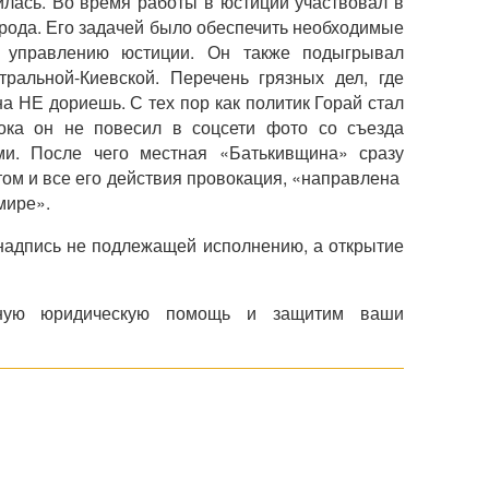
илась. Во время работы в юстиции участвовал в
орода. Его задачей было обеспечить необходимые
а управлению юстиции. Он также подыгрывал
ральной-Киевской. Перечень грязных дел, где
на НЕ дориешь. С тех пор как политик Горай стал
ока он не повесил в соцсети фото со съезда
и. После чего местная «Батькивщина» сразу
ом и все его действия провокация, «направлена ​​
омире».
надпись не подлежащей исполнению, а открытие
ную юридическую помощь и защитим ваши