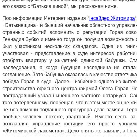
его связях с "Батькивщиной", мы расскажем ниже.
Поо информации Интернет издания "
Інсайдер Житомира
«Батькивщина» и бывший начальник областного управлен
странных событий вспомнить о репутации Горая сов
Геннадия Зубко и именно тогда он получил возможность с
был участником нескольких скандалов. Одна из гнил
участвовал - представление в суде интересов работн
отобрать квартиру у 86-летней одинокой бабушки. С
наследования, а когда будущая наследница не стала
соглашение. Зато бабушка оказалась в качестве ответчика
победа Горая в суде. Далее - избиение одного из жите
строительства офисного центра фирмой Олега Горая. Че
пострадавший узнал нынешнего частного нотариуса. Са
того потерпевшему, пообещал, что в этом месте он не ж
не без помощи тогдашнего прокурора дело замяли. Геро
вообще человек, похоже, фартовый. Вместо сесть за
возглавлял управление юстиции его просто уволили
«Житомирской лакомства». Дело опять же замяли, а Гора