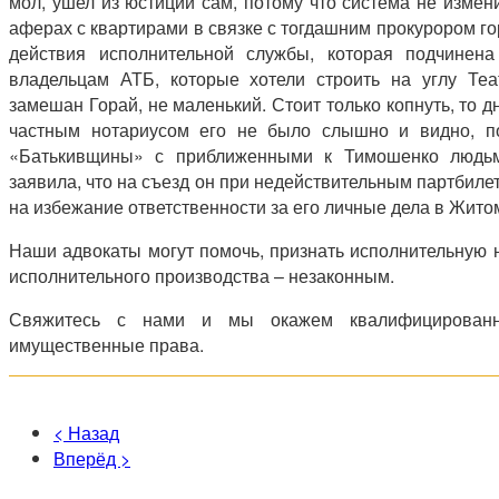
мол, ушел из юстиции сам, потому что система не измен
аферах с квартирами в связке с тогдашним прокурором г
действия исполнительной службы, которая подчинен
владельцам АТБ, которые хотели строить на углу Теат
замешан Горай, не маленький. Стоит только копнуть, то д
частным нотариусом его не было слышно и видно, п
«Батькивщины» с приближенными к Тимошенко людьм
заявила, что на съезд он при недействительным партбилет
на избежание ответственности за его личные дела в Жит
Наши адвокаты могут помочь, признать исполнительную 
исполнительного производства – незаконным.
Свяжитесь с нами и мы окажем квалифицирован
имущественные права.
< Назад
Вперёд >