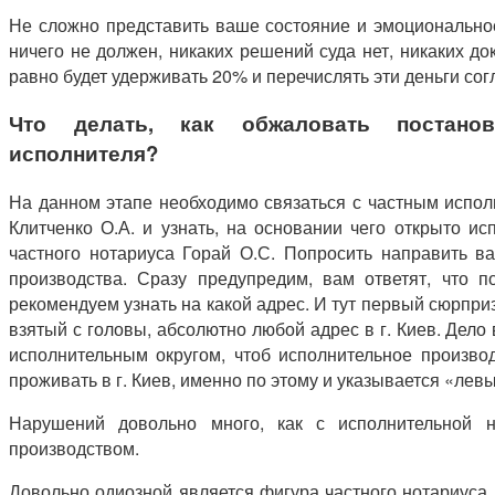
Не сложно представить ваше состояние и эмоциональное
ничего не должен, никаких решений суда нет, никаких до
равно будет удерживать 20% и перечислять эти деньги со
Что делать, как обжаловать постановл
исполнителя?
На данном этапе необходимо связаться с частным испо
Клитченко О.А. и узнать, на основании чего открыто ис
частного нотариуса Горай О.С. Попросить направить в
производства. Сразу предупредим, вам ответят, что п
рекомендуем узнать на какой адрес. И тут первый сюрприз
взятый с головы, абсолютно любой адрес в г. Киев. Дело
исполнительным округом, чтоб исполнительное произво
проживать в г. Киев, именно по этому и указывается «лев
Нарушений довольно много, как с исполнительной 
производством.
Довольно одиозной является фигура частного нотариуса