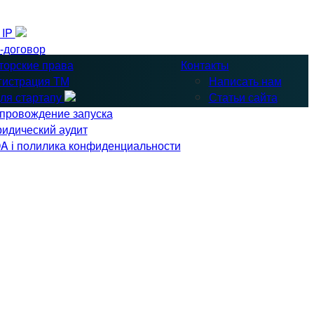
& IP
-договор
торские права
Контакты
гистрация ТМ
Написать нам
ля стартапу
Статьи сайта
провождение запуска
идический аудит
A і полилика конфиденциальности