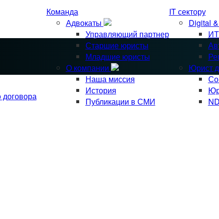
Команда
IT сектору
Адвокаты
Digital 
Управляющий партнер
ИТ
Старшие юристы
Ав
Младшие юристы
Ре
О компании
Юрист д
Наша миссия
Со
История
Юр
о договора
Публикации в СМИ
ND