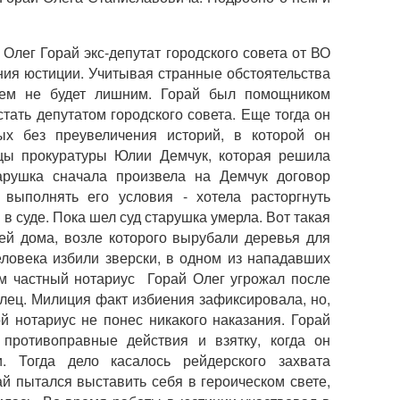
" Олег Горай экс-депутат городского совета от ВО
ия юстиции. Учитывая странные обстоятельства
сем не будет лишним. Горай был помощником
тать депутатом городского совета. Еще тогда он
ых без преувеличения историй, в которой он
ицы прокуратуры Юлии Демчук, которая решила
тарушка сначала произвела на Демчук договор
 выполнять его условия - хотела расторгнуть
 в суде. Пока шел суд старушка умерла. Вот такая
лей дома, возле которого вырубали деревья для
ловека избили зверски, в одном из нападавших
м частный нотариус Горай Олег угрожал после
илец. Милиция факт избиения зафиксировала, но,
й нотариус не понес никакого наказания. Горай
 противоправные действия и взятку, когда он
. Тогда дело касалось рейдерского захвата
й пытался выставить себя в героическом свете,