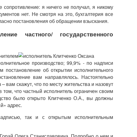
 сопротивление: я ничего не получал, я никому
кументов нет. Не смотря на это, бухгалтерия все
гласно постановления об обращении взыскания.
ение частного/ государственного
лнителем
полнительное производство; 99,9% - по надписи
ам постановление об открытии исполнительного
остановление вам направлялось. Настоятельно
 – вам скажут, что по месту жительства и назовут
 в том, что частный исполнитель ограничен своим
дство было открыто Клитченко О.А., вы должны
ый» адрес.
надписью, так и с открытым исполнительным
 Горай Олега Станиславовича. Подробно о нем и