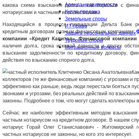
Аренда недвижимости
какова схема взыскания долга и как бороться с фин
Купля-продажа
нотариусами и частными исполнителями.
Земельные споры
Находящийся в процессе ликвидации Дельта Банк р
ИТ-право
кредитным договорам разным финансовым компаниям:
Защита персональных данных
компании «Кредит Капитал», Финансовой компан
Трудовые споры
наличия долга, срока исковой давности и других обст
Миграционные вопросы
взыскание задолженности по кредитному договору, ф
действия по взысканию спорного долга.
Ка
коллекторов (те же финансовые компании) с угрозами и п
эффективно как раньше, ведь люди перестали бояться пус
звонками и угрозами, без реальных действий по взысканию
законны. Подробнее о том, что могут сделать коллекторы 
Сейчас же наиболее эффективным методом взыскания 
частным нотариусом на кредитном договоре. В нашем сл
нотариус Горай Олег Станиславович - Житомирский г
частных нотариусов не законны, но кого это интересует.