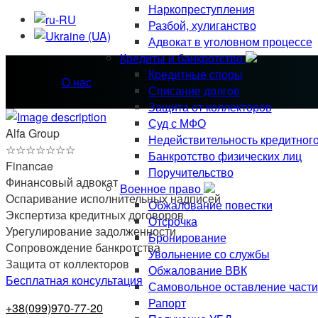
Наркопреступления
Разбой, хулиганство
Адвокат в уголовном процессе
Кредиты и банкротство
Кредитные споры
О нас
Списание долгов
Защита от коллекторов
Суд с МФО
Alfa Group
Недействительность кредитног
☆
☆
☆
☆
☆
☆
☆
Банкротство физических лиц
Financae
Поручительство
Финансовый адвокат
Военное право
Оспаривание исполнительных надписей
Обжалование повестки
Экспертиза кредитных договоров
Отсрочка
Урегулирование задолженности
Бронирование
Сопровождение банкротства
Увольнение со службы
Защита от коллекторов
Обжалование ВВК
Бесплатная консультация
Самовольное оставление части
Рапорт
+38(099)970-77-20