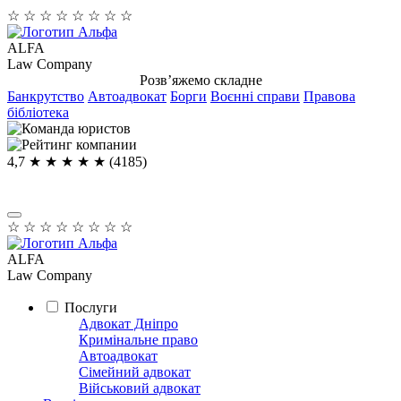
☆
☆
☆
☆
☆
☆
☆
☆
ALFA
Law Company
Розв’яжемо складне
Банкрутство
Автоадвокат
Борги
Воєнні справи
Правова
бібліотека
4,7
★ ★ ★ ★
★
(4185)
☆
☆
☆
☆
☆
☆
☆
☆
ALFA
Law Company
Послуги
Адвокат Дніпро
Кримінальне право
Автоадвокат
Сімейний адвокат
Військовий адвокат