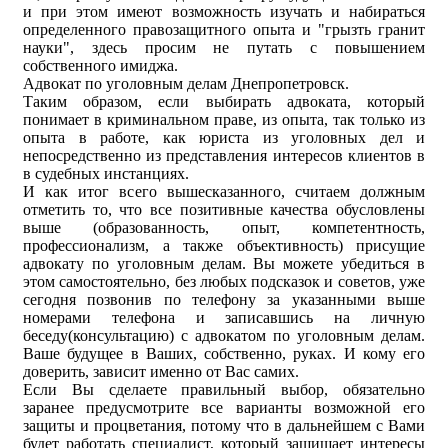
и при этом имеют возможность изучать и набираться
определенного правозащитного опыта и "грызть гранит
науки", здесь просим не путать с повышением
собственного имиджа.
Адвокат по уголовным делам Днепропетровск.
Таким образом, если выбирать адвоката, который
понимает в криминальном праве, из опыта, так только из
опыта в работе, как юриста из уголовных дел и
непосредственно из представления интересов клиентов в
в судебных инстанциях.
И как итог всего вышесказанного, считаем должным
отметить то, что все позитивные качества обусловлены
выше (образованность, опыт, компетентность,
профессионализм, а также объективность) присущие
адвокату по уголовным делам. Вы можете убедиться в
этом самостоятельно, без любых подсказок и советов, уже
сегодня позвонив по телефону за указанными выше
номерами телефона и записавшись на личную
беседу(консультацию) с адвокатом по уголовным делам.
Ваше будущее в Ваших, собственно, руках. И кому его
доверить, зависит именно от Вас самих.
Если Вы сделаете правильный выбор, обязательно
заранее предусмотрите все варианты возможной его
защиты и процветания, потому что в дальнейшем с Вами
будет работать специалист, который защищает интересы