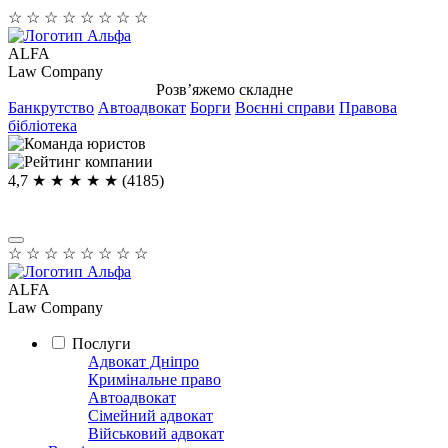
☆
☆
☆
☆
☆
☆
☆
☆
ALFA
Law Company
Розв’яжемо складне
Банкрутство
Автоадвокат
Борги
Воєнні справи
Правова
бібліотека
4,7
★ ★ ★ ★
★
(4185)
☆
☆
☆
☆
☆
☆
☆
☆
ALFA
Law Company
Послуги
Адвокат Дніпро
Кримінальне право
Автоадвокат
Сімейний адвокат
Військовий адвокат