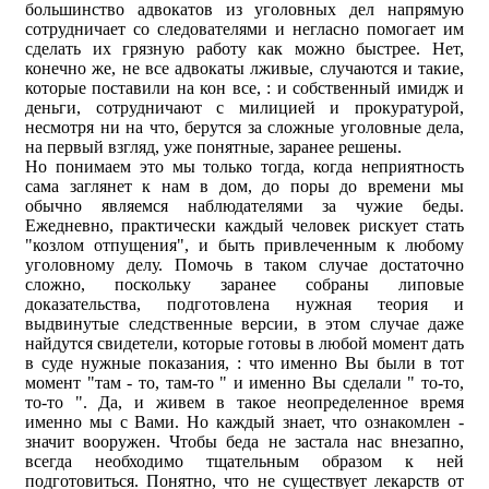
большинство адвокатов из уголовных дел напрямую
сотрудничает со следователями и негласно помогает им
сделать их грязную работу как можно быстрее. Нет,
конечно же, не все адвокаты лживые, случаются и такие,
которые поставили на кон все, : и собственный имидж и
деньги, сотрудничают с милицией и прокуратурой,
несмотря ни на что, берутся за сложные уголовные дела,
на первый взгляд, уже понятные, заранее решены.
Но понимаем это мы только тогда, когда неприятность
сама заглянет к нам в дом, до поры до времени мы
обычно являемся наблюдателями за чужие беды.
Ежедневно, практически каждый человек рискует стать
"козлом отпущения", и быть привлеченным к любому
уголовному делу. Помочь в таком случае достаточно
сложно, поскольку заранее собраны липовые
доказательства, подготовлена нужная теория и
выдвинутые следственные версии, в этом случае даже
найдутся свидетели, которые готовы в любой момент дать
в суде нужные показания, : что именно Вы были в тот
момент "там - то, там-то " и именно Вы сделали " то-то,
то-то ". Да, и живем в такое неопределенное время
именно мы с Вами. Но каждый знает, что ознакомлен -
значит вооружен. Чтобы беда не застала нас внезапно,
всегда необходимо тщательным образом к ней
подготовиться. Понятно, что не существует лекарств от