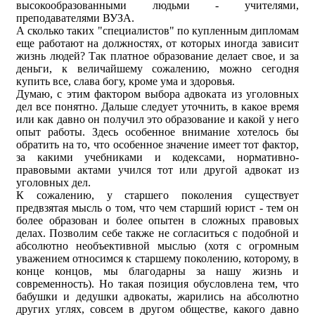
высокообразованными людьми - учителями,
преподавателями ВУЗА.
А сколько таких "специалистов" по купленным дипломам
еще работают на должностях, от которых иногда зависит
жизнь людей? Так платное образование делает свое, и за
деньги, к величайшему сожалению, можно сегодня
купить все, слава богу, кроме ума и здоровья.
Думаю, с этим фактором выбора адвоката из уголовных
дел все понятно. Дальше следует уточнить, в какое время
или как давно он получил это образование и какой у него
опыт работы. Здесь особенное внимание хотелось бы
обратить на то, что особенное значение имеет тот фактор,
за какими учебниками и кодексами, нормативно-
правовыми актами учился тот или другой адвокат из
уголовных дел.
К сожалению, у старшего поколения существует
предвзятая мысль о том, что чем старший юрист - тем он
более образован и более опытен в сложных правовых
делах. Позволим себе также не согласиться с подобной и
абсолютно необъективной мыслью (хотя с огромным
уважением относимся к старшему поколению, которому, в
конце концов, мы благодарны за нашу жизнь и
современность). Но такая позиция обусловлена тем, что
бабушки и дедушки адвокаты, жарились на абсолютно
других углях, совсем в другом обществе, какого давно