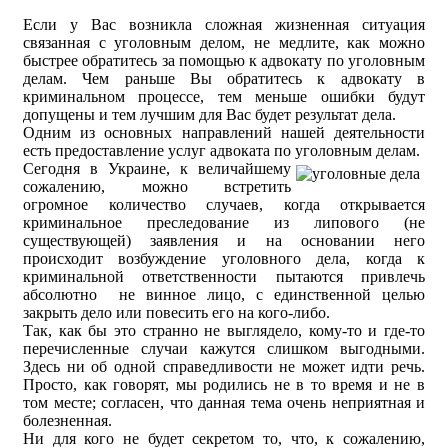
Если у Вас возникла сложная жизненная ситуация
связанная с уголовным делом, не медлите, как можно
быстрее обратитесь за помощью к адвокату по уголовным
делам. Чем раньше Вы обратитесь к адвокату в
криминальном процессе, тем меньше ошибки будут
допущены и тем лучшим для Вас будет результат дела.
Одним из основных направлений нашей деятельности
есть предоставление услуг адвоката по уголовным делам.
Сегодня в Украине, к величайшему
сожалению, можно встретить
огромное количество случаев, когда открывается
криминальное преследование из липового (не
существующей) заявления и на основании него
происходит возбуждение уголовного дела, когда к
криминальной ответственности пытаются привлечь
абсолютно не винное лицо, с единственной целью
закрыть дело или повесить его на кого-либо.
Так, как бы это странно не выглядело, кому-то и где-то
перечисленные случаи кажутся слишком выгодными.
Здесь ни об одной справедливости не может идти речь.
Просто, как говорят, мы родились не в то время и не в
том месте; согласен, что данная тема очень неприятная и
болезненная.
Ни для кого не будет секретом то, что, к сожалению,