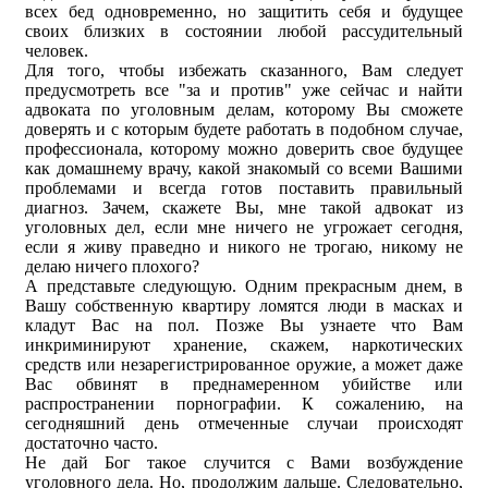
всех бед одновременно, но защитить себя и будущее
своих близких в состоянии любой рассудительный
человек.
Для того, чтобы избежать сказанного, Вам следует
предусмотреть все "за и против" уже сейчас и найти
адвоката по уголовным делам, которому Вы сможете
доверять и с которым будете работать в подобном случае,
профессионала, которому можно доверить свое будущее
как домашнему врачу, какой знакомый со всеми Вашими
проблемами и всегда готов поставить правильный
диагноз. Зачем, скажете Вы, мне такой адвокат из
уголовных дел, если мне ничего не угрожает сегодня,
если я живу праведно и никого не трогаю, никому не
делаю ничего плохого?
А представьте следующую. Одним прекрасным днем, в
Вашу собственную квартиру ломятся люди в масках и
кладут Вас на пол. Позже Вы узнаете что Вам
инкриминируют хранение, скажем, наркотических
средств или незарегистрированное оружие, а может даже
Вас обвинят в преднамеренном убийстве или
распространении порнографии. К сожалению, на
сегодняшний день отмеченные случаи происходят
достаточно часто.
Не дай Бог такое случится с Вами возбуждение
уголовного дела. Но, продолжим дальше. Следовательно,