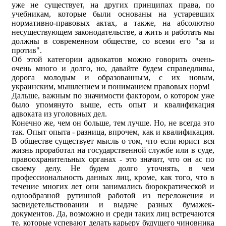
уже не существует, на других принципах права, по
учебникам, которые были основаны на устаревших
нормативно-правовых актах, а также, на абсолютно
несуществующем законодательстве, а жить и работать мы
должны в современном обществе, со всеми его "за и
против".
Об этой категории адвокатов можно говорить очень-
очень много и долго, но, давайте будем справедливы,
дорога молодым и образованным, с их новым,
украинским, мышлением и пониманием правовых норм!
Дальше, важным по значимости фактором, о котором уже
было упомянуто выше, есть опыт и квалификация
адвоката из уголовных дел.
Конечно же, чем он больше, тем лучше. Но, не всегда это
так. Опыт опыта - разница, впрочем, как и квалификация.
В обществе существует мысль о том, что если юрист вся
жизнь проработал на государственной службе или в суде,
правоохранительных органах - это значит, что он ас по
своему делу. Не будем долго уточнять, в чем
профессиональность данных лиц, кроме, как того, что в
течение многих лет они занимались бюрократической и
однообразной рутинной работой из переложения и
засвидетельствовании и выдаче разных бумажек-
документов. Да, возможно и среди таких лиц встречаются
те, которые успевают делать карьеру будущего чиновника