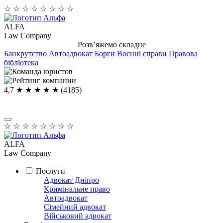
☆
☆
☆
☆
☆
☆
☆
☆
ALFA
Law Company
Розв’яжемо складне
Банкрутство
Автоадвокат
Борги
Воєнні справи
Правова
бібліотека
4,7
★ ★ ★ ★
★
(4185)
☆
☆
☆
☆
☆
☆
☆
☆
ALFA
Law Company
Послуги
Адвокат Дніпро
Кримінальне право
Автоадвокат
Сімейний адвокат
Військовий адвокат