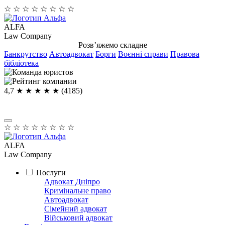
☆
☆
☆
☆
☆
☆
☆
☆
ALFA
Law Company
Розв’яжемо складне
Банкрутство
Автоадвокат
Борги
Воєнні справи
Правова
бібліотека
4,7
★ ★ ★ ★
★
(4185)
☆
☆
☆
☆
☆
☆
☆
☆
ALFA
Law Company
Послуги
Адвокат Дніпро
Кримінальне право
Автоадвокат
Сімейний адвокат
Військовий адвокат